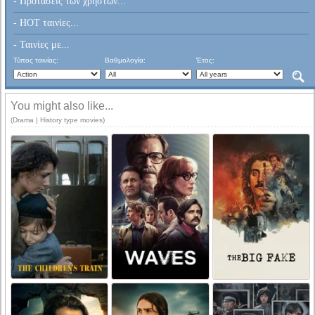
- Προτάσεις των χρηστών...
- HOT ταινίες...
- Ταινίες με...
Τύπος ταινίας:
Βαθμολογία:
Έτος:
You might also like...
(Drama | History type movies)