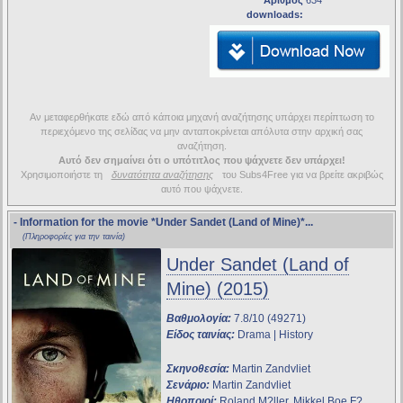
Αριθμός
634
downloads:
Αν μεταφερθήκατε εδώ από κάποια μηχανή αναζήτησης υπάρχει περίπτωση το
περιεχόμενο της σελίδας να μην ανταποκρίνεται απόλυτα στην αρχική σας
αναζήτηση.
Αυτό δεν σημαίνει ότι ο υπότιτλος που ψάχνετε δεν υπάρχει!
Χρησιμοποιήστε τη
δυνατότητα αναζήτησης
του Subs4Free για να βρείτε ακριβώς
αυτό που ψάχνετε.
- Information for the movie
*Under Sandet (Land of Mine)*
...
(Πληροφορίες για την ταινία)
Under Sandet (Land of
Mine) (2015)
Βαθμολογία:
7.8/10 (49271)
Είδος ταινίας:
Drama | History
Σκηνοθεσία:
Martin Zandvliet
Σενάριο:
Martin Zandvliet
Ηθοποιοί:
Roland M?ller, Mikkel Boe F?