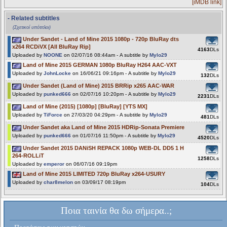
[iMDB link]
- Related subtitles
(Σχετικοί υπότιτλοι)
Under Sandet - Land of Mine 2015 1080p - 720p BluRay dts
x264 RCDiVX [All BluRay Rip]
4163
DLs
Uploaded by
NOONE
on 02/07/16 08:44am - A subtitle by
Mylo29
Land of Mine 2015 GERMAN 1080p BluRay H264 AAC-VXT
Uploaded by
JohnLocke
on 16/06/21 09:16pm - A subtitle by
Mylo29
132
DLs
Under Sandet (Land of Mine) 2015 BRRip x265 AAC-WAR
Uploaded by
punked666
on 02/07/16 10:20pm - A subtitle by
Mylo29
2231
DLs
Land of Mine (2015) [1080p] [BluRay] [YTS MX]
Uploaded by
TiForce
on 27/03/20 04:29pm - A subtitle by
Mylo29
481
DLs
Under Sandet aka Land of Mine 2015 HDRip-Sonata Premiere
Uploaded by
punked666
on 01/07/16 11:50pm - A subtitle by
Mylo29
4520
DLs
Under Sandet 2015 DANiSH REPACK 1080p WEB-DL DD5 1 H
264-ROLLiT
1258
DLs
Uploaded by
emperor
on 06/07/16 09:19pm
Land of Mine 2015 LIMITED 720p BluRay x264-USURY
Uploaded by
char8melon
on 03/09/17 08:19pm
104
DLs
Ποια ταινία θα δω σήμερα..;