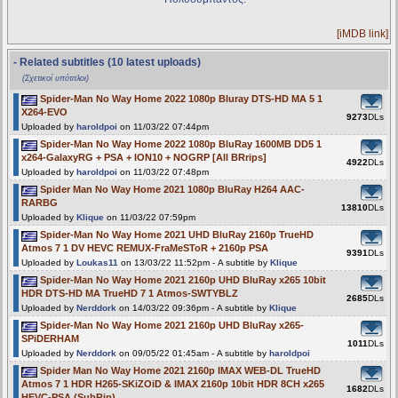
[iMDB link]
- Related subtitles (10 latest uploads)
(Σχετικοί υπότιτλοι)
Spider-Man No Way Home 2022 1080p Bluray DTS-HD MA 5 1
X264-EVO
9273
DLs
Uploaded by
haroldpoi
on 11/03/22 07:44pm
Spider-Man No Way Home 2022 1080p BluRay 1600MB DD5 1
x264-GalaxyRG + PSA + ION10 + NOGRP [All BRrips]
4922
DLs
Uploaded by
haroldpoi
on 11/03/22 07:48pm
Spider Man No Way Home 2021 1080p BluRay H264 AAC-
RARBG
13810
DLs
Uploaded by
Klique
on 11/03/22 07:59pm
Spider-Man No Way Home 2021 UHD BluRay 2160p TrueHD
Atmos 7 1 DV HEVC REMUX-FraMeSToR + 2160p PSA
9391
DLs
Uploaded by
Loukas11
on 13/03/22 11:52pm - A subtitle by
Klique
Spider-Man No Way Home 2021 2160p UHD BluRay x265 10bit
HDR DTS-HD MA TrueHD 7 1 Atmos-SWTYBLZ
2685
DLs
Uploaded by
Nerddork
on 14/03/22 09:36pm - A subtitle by
Klique
Spider-Man No Way Home 2021 2160p UHD BluRay x265-
SPiDERHAM
1011
DLs
Uploaded by
Nerddork
on 09/05/22 01:45am - A subtitle by
haroldpoi
Spider Man No Way Home 2021 2160p IMAX WEB-DL TrueHD
Atmos 7 1 HDR H265-SKiZOiD & IMAX 2160p 10bit HDR 8CH x265
1682
DLs
HEVC-PSA (SubRip)