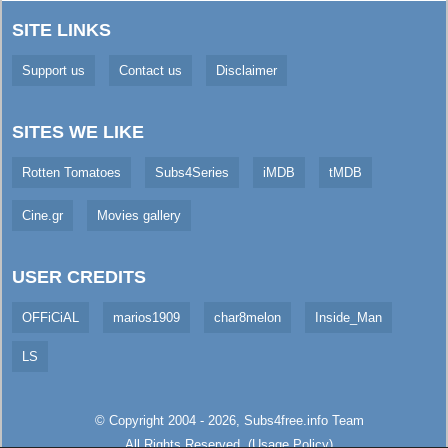
SITE LINKS
Support us
Contact us
Disclaimer
SITES WE LIKE
Rotten Tomatoes
Subs4Series
iMDB
tMDB
Cine.gr
Movies gallery
USER CREDITS
OFFiCiAL
marios1909
char8melon
Inside_Man
LS
© Copyright 2004 - 2026,
Subs4free.info
Team
All Rights Reserved. (
Usage Policy
)