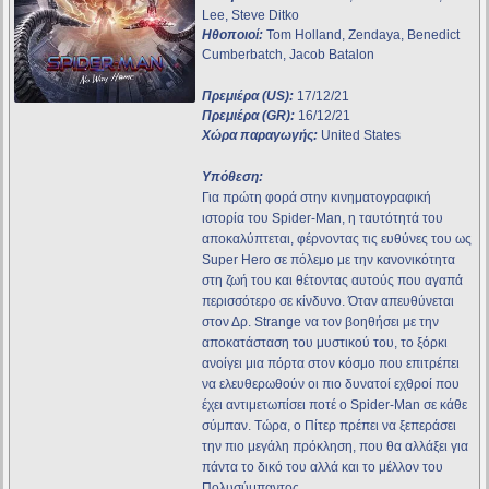
Lee, Steve Ditko
Ηθοποιοί:
Tom Holland, Zendaya, Benedict
Cumberbatch, Jacob Batalon
Πρεμιέρα (US):
17/12/21
Πρεμιέρα (GR):
16/12/21
Χώρα παραγωγής:
United States
Υπόθεση:
Για πρώτη φορά στην κινηματογραφική
ιστορία του Spider-Man, η ταυτότητά του
αποκαλύπτεται, φέρνοντας τις ευθύνες του ως
Super Hero σε πόλεμο με την κανονικότητα
στη ζωή του και θέτοντας αυτούς που αγαπά
περισσότερο σε κίνδυνο. Όταν απευθύνεται
στον Δρ. Strange να τον βοηθήσει με την
αποκατάσταση του μυστικού του, το ξόρκι
ανοίγει μια πόρτα στον κόσμο που επιτρέπει
να ελευθερωθούν οι πιο δυνατοί εχθροί που
έχει αντιμετωπίσει ποτέ ο Spider-Man σε κάθε
σύμπαν. Τώρα, ο Πίτερ πρέπει να ξεπεράσει
την πιο μεγάλη πρόκληση, που θα αλλάξει για
πάντα το δικό του αλλά και το μέλλον του
Πολυσύμπαντος.