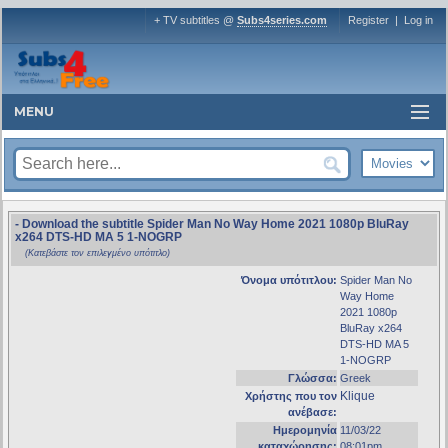
+ TV subtitles @
Subs4series.com
Register
|
Log in
MENU
- Download the subtitle Spider Man No Way Home 2021 1080p BluRay
x264 DTS-HD MA 5 1-NOGRP
(Κατεβάστε τον επιλεγμένο υπότιτλο)
Όνομα υπότιτλου:
Spider Man No
Way Home
2021 1080p
BluRay x264
DTS-HD MA 5
1-NOGRP
Γλώσσα:
Greek
Klique
Χρήστης που τον
ανέβασε:
Ημερομηνία
11/03/22
καταχώρησης:
08:01pm