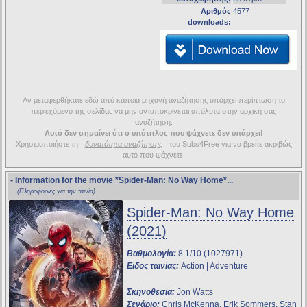
Αριθμός
4577
downloads:
Αν μεταφερθήκατε εδώ από κάποια μηχανή αναζήτησης υπάρχει περίπτωση το
περιεχόμενο της σελίδας να μην ανταποκρίνεται απόλυτα στην αρχική σας
αναζήτηση.
Αυτό δεν σημαίνει ότι ο υπότιτλος που ψάχνετε δεν υπάρχει!
Χρησιμοποιήστε τη
δυνατότητα αναζήτησης
του Subs4Free για να βρείτε ακριβώς
αυτό που ψάχνετε.
- Information for the movie
*Spider-Man: No Way Home*
...
(Πληροφορίες για την ταινία)
Spider-Man: No Way Home
(2021)
Βαθμολογία:
8.1/10 (1027971)
Είδος ταινίας:
Action | Adventure
Σκηνοθεσία:
Jon Watts
Σενάριο:
Chris McKenna, Erik Sommers, Stan