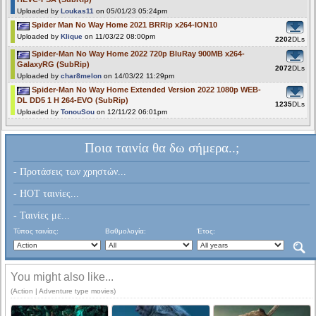
Uploaded by
Loukas11
on 05/01/23 05:24pm
Spider Man No Way Home 2021 BRRip x264-ION10
Uploaded by
Klique
on 11/03/22 08:00pm
2202
DLs
Spider-Man No Way Home 2022 720p BluRay 900MB x264-
GalaxyRG (SubRip)
2072
DLs
Uploaded by
char8melon
on 14/03/22 11:29pm
Spider-Man No Way Home Extended Version 2022 1080p WEB-
DL DD5 1 H 264-EVO (SubRip)
1235
DLs
Uploaded by
TonouSou
on 12/11/22 06:01pm
Ποια ταινία θα δω σήμερα..;
- Προτάσεις των χρηστών...
- HOT ταινίες...
- Ταινίες με...
Τύπος ταινίας:
Βαθμολογία:
Έτος:
You might also like...
(Action | Adventure type movies)