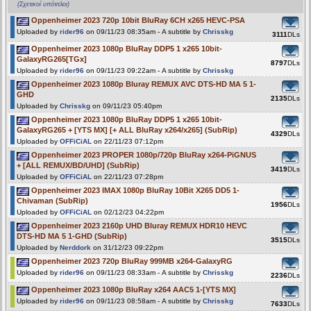
(Σχετικοί υπότιτλοι)
Oppenheimer 2023 720p 10bit BluRay 6CH x265 HEVC-PSA
Uploaded by
rider96
on 09/11/23 08:35am - A subtitle by
Chrisskg
3111
DLs
Oppenheimer 2023 1080p BluRay DDP5 1 x265 10bit-
GalaxyRG265[TGx]
8797
DLs
Uploaded by
rider96
on 09/11/23 09:22am - A subtitle by
Chrisskg
Oppenheimer 2023 1080p Bluray REMUX AVC DTS-HD MA 5 1-
GHD
2135
DLs
Uploaded by
Chrisskg
on 09/11/23 05:40pm
Oppenheimer 2023 1080p BluRay DDP5 1 x265 10bit-
GalaxyRG265 + [YTS MX] [+ ALL BluRay x264/x265] (SubRip)
4329
DLs
Uploaded by
OFFiCiAL
on 22/11/23 07:12pm
Oppenheimer 2023 PROPER 1080p/720p BluRay x264-PiGNUS
+ [ALL REMUX/BD/UHD] (SubRip)
3419
DLs
Uploaded by
OFFiCiAL
on 22/11/23 07:28pm
Oppenheimer 2023 IMAX 1080p BluRay 10Bit X265 DD5 1-
Chivaman (SubRip)
1956
DLs
Uploaded by
OFFiCiAL
on 02/12/23 04:22pm
Oppenheimer 2023 2160p UHD Bluray REMUX HDR10 HEVC
DTS-HD MA 5 1-GHD (SubRip)
3515
DLs
Uploaded by
Nerddork
on 31/12/23 09:22pm
Oppenheimer 2023 720p BluRay 999MB x264-GalaxyRG
Uploaded by
rider96
on 09/11/23 08:33am - A subtitle by
Chrisskg
2236
DLs
Oppenheimer 2023 1080p BluRay x264 AAC5 1-[YTS MX]
Uploaded by
rider96
on 09/11/23 08:58am - A subtitle by
Chrisskg
7633
DLs