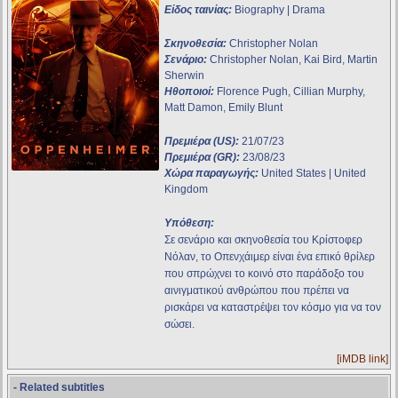
Είδος ταινίας:
Biography | Drama
Σκηνοθεσία:
Christopher Nolan
Σενάριο:
Christopher Nolan, Kai Bird, Martin
Sherwin
Ηθοποιοί:
Florence Pugh, Cillian Murphy,
Matt Damon, Emily Blunt
Πρεμιέρα (US):
21/07/23
Πρεμιέρα (GR):
23/08/23
Χώρα παραγωγής:
United States | United
Kingdom
Υπόθεση:
Σε σενάριο και σκηνοθεσία του Κρίστοφερ
Νόλαν, το Οπενχάιμερ είναι ένα επικό θρίλερ
που σπρώχνει το κοινό στο παράδοξο του
αινιγματικού ανθρώπου που πρέπει να
ρισκάρει να καταστρέψει τον κόσμο για να τον
σώσει.
[iMDB link]
- Related subtitles