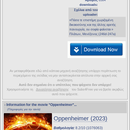
Αριθμός
6384
downloads:
Σχόλια από τον
uploader:
«Πάσα τε επιστήμη χωριζομένη
δικαιοσύνης και της άλλης αρετής
πανουργία, ου σοφία φαίνεται »
Πλάτων, Μενέξενος (246d-247a)
Αν μεταφερθήκατε εδώ από κάποια μηχανή αναζήτησης υπάρχει περίπτωση το
περιεχόμενο της σελίδας να μην ανταποκρίνεται απόλυτα στην αρχική σας
αναζήτηση.
Αυτό δεν σημαίνει ότι ο υπότιτλος που ψάχνετε δεν υπάρχει!
Χρησιμοποιήστε τη
δυνατότητα αναζήτησης
του Subs4Free για να βρείτε ακριβώς
αυτό που ψάχνετε.
- Information for the movie
*Oppenheimer*
...
(Πληροφορίες για την ταινία)
Oppenheimer (2023)
Βαθμολογία:
8.2/10 (1076063)