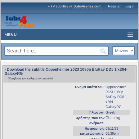
+ TV subtitles @
Subs4series.com
Register
|
Log in
MENU
- Download the subtitle Oppenheimer 2023 1080p BluRay DD5 1 x264-
GalaxyRG
(Κατεβάστε τον επιλεγμένο υπότιτλο)
Όνομα υπότιτλου:
Oppenheimer
2023 1080p
BluRay DD5 1
x264-
GalaxyRG
Γλώσσα:
Greek
Chrisskg
Χρήστης που τον
ανέβασε:
Ημερομηνία
09/11/23
καταχώρησης:
05:39pm