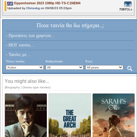
Oppenheimer 2023 1080p HD-TS-C1NEM4
Uploaded by
Chrisskg
on 09/08/23 05:03pm
7397
DLs
Ποια ταινία θα δω σήμερα..;
- Προτάσεις των χρηστών...
- HOT ταινίες...
- Ταινίες με...
Τύπος ταινίας:
Βαθμολογία:
Έτος:
You might also like...
(Biography | Drama type movies)