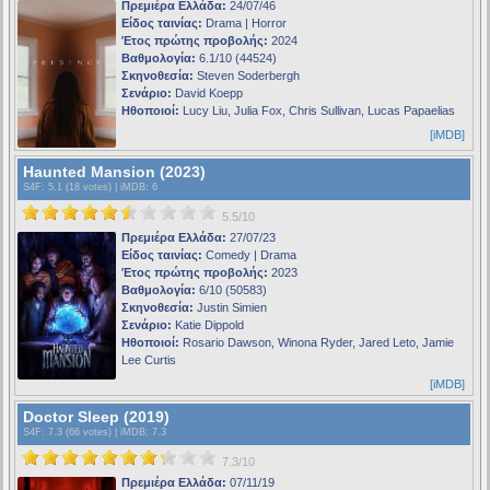
Πρεμιέρα Ελλάδα:
24/07/46
Είδος ταινίας:
Drama | Horror
Έτος πρώτης προβολής:
2024
Βαθμολογία:
6.1/10 (44524)
Σκηνοθεσία:
Steven Soderbergh
Σενάριο:
David Koepp
Ηθοποιοί:
Lucy Liu, Julia Fox, Chris Sullivan, Lucas Papaelias
[iMDB]
Haunted Mansion (2023)
S4F
: 5.1 (18 votes) |
iMDB
: 6
5.5/10
Πρεμιέρα Ελλάδα:
27/07/23
Είδος ταινίας:
Comedy | Drama
Έτος πρώτης προβολής:
2023
Βαθμολογία:
6/10 (50583)
Σκηνοθεσία:
Justin Simien
Σενάριο:
Katie Dippold
Ηθοποιοί:
Rosario Dawson, Winona Ryder, Jared Leto, Jamie
Lee Curtis
[iMDB]
Doctor Sleep (2019)
S4F
: 7.3 (66 votes) |
iMDB
: 7.3
7.3/10
Πρεμιέρα Ελλάδα:
07/11/19