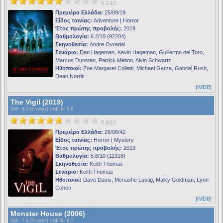
6.1/10
Πρεμιέρα Ελλάδα:
25/09/19
Είδος ταινίας:
Adventure | Horror
Έτος πρώτης προβολής:
2019
Βαθμολογία:
6.2/10 (92204)
Σκηνοθεσία:
Andre Ovredal
Σενάριο:
Dan Hageman, Kevin Hageman, Guillermo del Toro,
Marcus Dunstan, Patrick Melton, Alvin Schwartz
Ηθοποιοί:
Zoe Margaret Colletti, Michael Garza, Gabriel Rush,
Dean Norris
[iMDB]
The Vigil (2019)
S4F
: 6.3 (6 votes) |
iMDB
: 5.8
5.9/10
Πρεμιέρα Ελλάδα:
26/08/42
Είδος ταινίας:
Horror | Mystery
Έτος πρώτης προβολής:
2019
Βαθμολογία:
5.8/10 (11318)
Σκηνοθεσία:
Keith Thomas
Σενάριο:
Keith Thomas
Ηθοποιοί:
Dave Davis, Menashe Lustig, Malky Goldman, Lynn
Cohen
[iMDB]
Monster House (2006)
S4F
: 7.4 (9 votes) |
iMDB
: 6.7