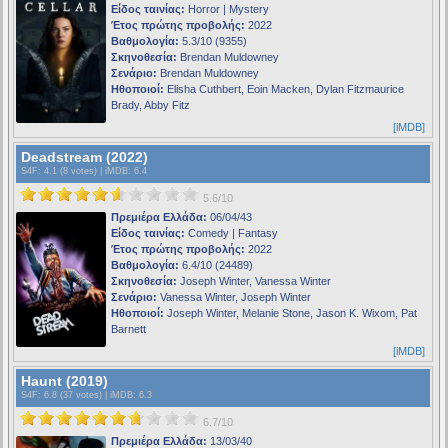
Είδος ταινίας:
Horror | Mystery
Έτος πρώτης προβολής:
2022
Βαθμολογία:
5.3/10 (9355)
Σκηνοθεσία:
Brendan Muldowney
Σενάριο:
Brendan Muldowney
Ηθοποιοί:
Elisha Cuthbert, Eoin Macken, Dylan Fitzmaurice
Brady, Abby Fitz
[iMDB]
Deadstream (2022)
S4F
: 4.1 (8 votes) |
iMDB
: 6.4
5.6/10
Πρεμιέρα Ελλάδα:
06/04/43
Είδος ταινίας:
Comedy | Fantasy
Έτος πρώτης προβολής:
2022
Βαθμολογία:
6.4/10 (24489)
Σκηνοθεσία:
Joseph Winter, Vanessa Winter
Σενάριο:
Vanessa Winter, Joseph Winter
Ηθοποιοί:
Joseph Winter, Melanie Stone, Jason K. Wixom, Pat
Barnett
[iMDB]
Haunt (2019)
S4F
: 6.8 (37 votes) |
iMDB
: 6.3
6.7/10
Πρεμιέρα Ελλάδα:
13/03/40