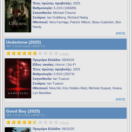
Έτος πρώτης προβολής:
2025
Βαθμολογία:
6.2/10 (106689)
Σκηνοθεσία:
Michael Chaves
Σενάριο:
Ian Goldberg, Richard Naing
Ηθοποιοί:
Vera Farmiga, Patrick Wilson, Beau Gadsdon, Ben
Hardy
[iMDB]
Undertone (2025)
S4F
: 5.8 (14 votes) |
iMDB
: 5.9
5.8/10
Πρεμιέρα Ελλάδα:
09/04/26
Είδος ταινίας:
Horror | Sci-Fi
Έτος πρώτης προβολής:
2025
Βαθμολογία:
5.9/10 (29274)
Σκηνοθεσία:
Ian Tuason
Σενάριο:
Ian Tuason
Ηθοποιοί:
Nina Kiri, Kris Holden-Ried, Michele Duquet, Keana
Lyn Bastidas
[iMDB]
Good Boy (2025)
S4F
: 4.9 (14 votes) |
iMDB
: 6.1
5.5/10
Πρεμιέρα Ελλάδα:
09/10/25