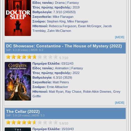
Είδος ταινίας:
Drama | Fantasy
Έτος πρώτης προβολής:
2019
Βαθμολογία:
7.3/10 (245053)
Σκηνοθεσία:
Mike Flanagan
Σενάριο:
Stephen King, Mike Flanagan
Ηθοποιοί:
Rebecca Ferguson, Ewan McGregor, Jacob
Tremblay, Zahn McClarnon
[iMDB]
DC Showcase: Constantine - The House of Mystery (2022)
S4F
: 4.3 (6 votes) |
iMDB
: 6.3
5.7/10
Πρεμιέρα Ελλάδα:
03/11/43
Είδος ταινίας:
Animation | Fantasy
Έτος πρώτης προβολής:
2022
Βαθμολογία:
6.3/10 (3529)
Σκηνοθεσία:
Matt Peters
Σενάριο:
Ernie Altbacker
Ηθοποιοί:
Matt Ryan, Ray Chase, Robin Atkin Downes, Grey
Griffin
[iMDB]
The Cellar (2022)
S4F
: 5.9 (16 votes) |
iMDB
: 5.3
5.6/10
Πρεμιέρα Ελλάδα:
15/10/43