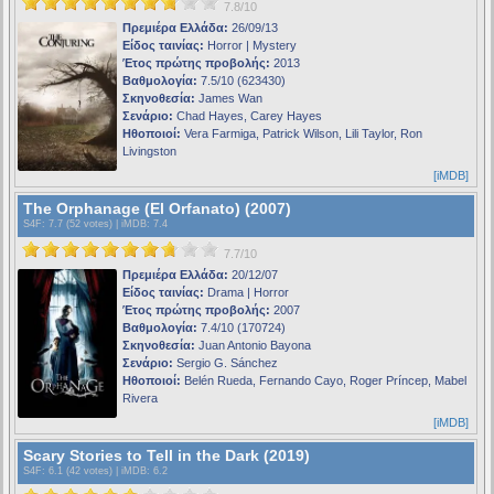
7.8/10
Πρεμιέρα Ελλάδα:
26/09/13
Είδος ταινίας:
Horror | Mystery
Έτος πρώτης προβολής:
2013
Βαθμολογία:
7.5/10 (623430)
Σκηνοθεσία:
James Wan
Σενάριο:
Chad Hayes, Carey Hayes
Ηθοποιοί:
Vera Farmiga, Patrick Wilson, Lili Taylor, Ron
Livingston
[iMDB]
The Orphanage (El Orfanato) (2007)
S4F
: 7.7 (52 votes) |
iMDB
: 7.4
7.7/10
Πρεμιέρα Ελλάδα:
20/12/07
Είδος ταινίας:
Drama | Horror
Έτος πρώτης προβολής:
2007
Βαθμολογία:
7.4/10 (170724)
Σκηνοθεσία:
Juan Antonio Bayona
Σενάριο:
Sergio G. Sánchez
Ηθοποιοί:
Belén Rueda, Fernando Cayo, Roger Príncep, Mabel
Rivera
[iMDB]
Scary Stories to Tell in the Dark (2019)
S4F
: 6.1 (42 votes) |
iMDB
: 6.2