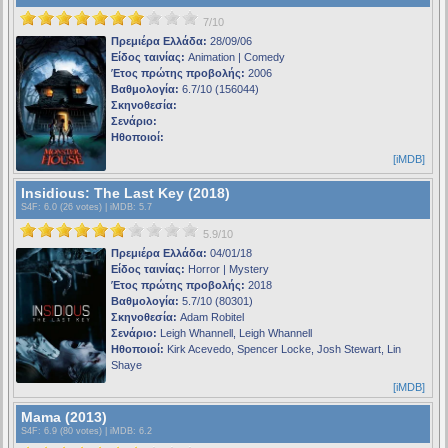
7/10
Πρεμιέρα Ελλάδα:
28/09/06
Είδος ταινίας:
Animation | Comedy
Έτος πρώτης προβολής:
2006
Βαθμολογία:
6.7/10 (156044)
Σκηνοθεσία:
Σενάριο:
Ηθοποιοί:
[iMDB]
Insidious: The Last Key (2018)
S4F
: 6.0 (26 votes) |
iMDB
: 5.7
5.9/10
Πρεμιέρα Ελλάδα:
04/01/18
Είδος ταινίας:
Horror | Mystery
Έτος πρώτης προβολής:
2018
Βαθμολογία:
5.7/10 (80301)
Σκηνοθεσία:
Adam Robitel
Σενάριο:
Leigh Whannell, Leigh Whannell
Ηθοποιοί:
Kirk Acevedo, Spencer Locke, Josh Stewart, Lin
Shaye
[iMDB]
Mama (2013)
S4F
: 6.9 (80 votes) |
iMDB
: 6.2