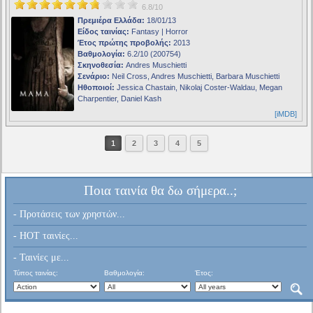
6.8/10
Πρεμιέρα Ελλάδα:
18/01/13
Είδος ταινίας:
Fantasy | Horror
Έτος πρώτης προβολής:
2013
Βαθμολογία:
6.2/10 (200754)
Σκηνοθεσία:
Andres Muschietti
Σενάριο:
Neil Cross, Andres Muschietti, Barbara Muschietti
Ηθοποιοί:
Jessica Chastain, Nikolaj Coster-Waldau, Megan
Charpentier, Daniel Kash
[iMDB]
1
2
3
4
5
Ποια ταινία θα δω σήμερα..;
- Προτάσεις των χρηστών...
- HOT ταινίες...
- Ταινίες με...
Τύπος ταινίας:
Βαθμολογία:
Έτος: