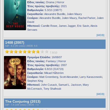
Είδος ταινίας:
Drama | Horror
Έτος πρώτης προβολής:
2021
Βαθμολογία:
5.3/10 (19877)
Σκηνοθεσία:
Alexandre Bustillo, Julien Maury
Σενάριο:
Alexandre Bustillo, Julien Maury, Rachel Parker, Julien
David
Ηθοποιοί:
Camille Rowe, James Jagger, Eric Savin, Alexis
Servaes
[iMDB]
1408 (2007)
S4F
: 8.2 (35 votes) |
iMDB
: 6.8
7.8/10
Πρεμιέρα Ελλάδα:
16/08/07
Είδος ταινίας:
Fantasy | Horror
Έτος πρώτης προβολής:
2007
Βαθμολογία:
6.8/10 (314719)
Σκηνοθεσία:
Mikael Håfström
Σενάριο:
Matt Greenberg, Scott Alexander, Larry Karaszewski,
Stephen King
Ηθοποιοί:
John Cusack, Samuel L. Jackson, Mary
McCormack, Tony Shalhoub
[iMDB]
The Conjuring (2013)
S4F
: 7.8 (168 votes) |
iMDB
: 7.5