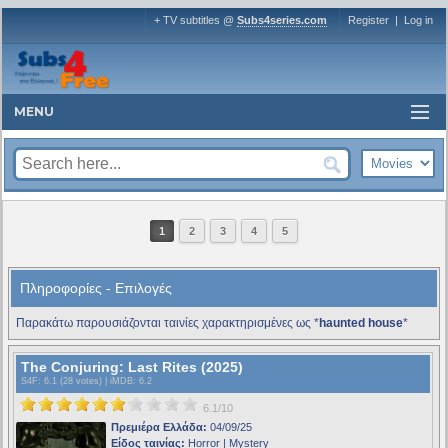
+ TV subtitles @
Subs4series.com
Register
|
Log in
MENU
1
2
3
4
5
Πληροφορίες - Επιλογές
Παρακάτω παρουσιάζονται ταινίες χαρακτηρισμένες ως *
haunted house
*
The Conjuring: Last Rites (2025)
S4F
: 6.1 (28 votes) |
iMDB
: 6.2
6.1/10
Πρεμιέρα Ελλάδα:
04/09/25
Είδος ταινίας:
Horror | Mystery