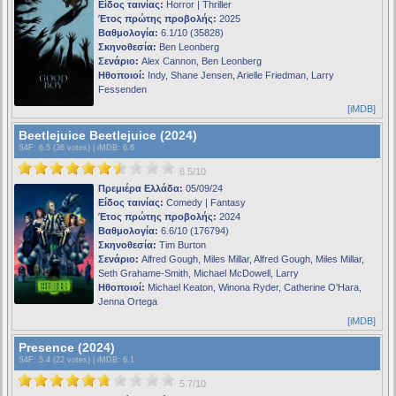
Είδος ταινίας:
Horror | Thriller
Έτος πρώτης προβολής:
2025
Βαθμολογία:
6.1/10 (35828)
Σκηνοθεσία:
Ben Leonberg
Σενάριο:
Alex Cannon, Ben Leonberg
Ηθοποιοί:
Indy, Shane Jensen, Arielle Friedman, Larry
Fessenden
[iMDB]
Beetlejuice Beetlejuice (2024)
S4F
: 6.5 (36 votes) |
iMDB
: 6.6
6.5/10
Πρεμιέρα Ελλάδα:
05/09/24
Είδος ταινίας:
Comedy | Fantasy
Έτος πρώτης προβολής:
2024
Βαθμολογία:
6.6/10 (176794)
Σκηνοθεσία:
Tim Burton
Σενάριο:
Alfred Gough, Miles Millar, Alfred Gough, Miles Millar,
Seth Grahame-Smith, Michael McDowell, Larry
Ηθοποιοί:
Michael Keaton, Winona Ryder, Catherine O'Hara,
Jenna Ortega
[iMDB]
Presence (2024)
S4F
: 5.4 (22 votes) |
iMDB
: 6.1
5.7/10