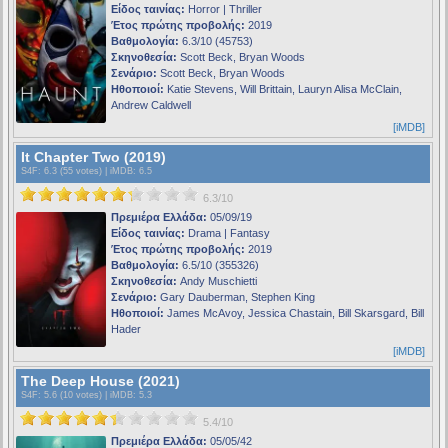
Είδος ταινίας:
Horror | Thriller
Έτος πρώτης προβολής:
2019
Βαθμολογία:
6.3/10 (45753)
Σκηνοθεσία:
Scott Beck, Bryan Woods
Σενάριο:
Scott Beck, Bryan Woods
Ηθοποιοί:
Katie Stevens, Will Brittain, Lauryn Alisa McClain,
Andrew Caldwell
[iMDB]
It Chapter Two (2019)
S4F
: 6.3 (55 votes) |
iMDB
: 6.5
6.3/10
Πρεμιέρα Ελλάδα:
05/09/19
Είδος ταινίας:
Drama | Fantasy
Έτος πρώτης προβολής:
2019
Βαθμολογία:
6.5/10 (355326)
Σκηνοθεσία:
Andy Muschietti
Σενάριο:
Gary Dauberman, Stephen King
Ηθοποιοί:
James McAvoy, Jessica Chastain, Bill Skarsgard, Bill
Hader
[iMDB]
The Deep House (2021)
S4F
: 5.6 (10 votes) |
iMDB
: 5.3
5.4/10
Πρεμιέρα Ελλάδα:
05/05/42