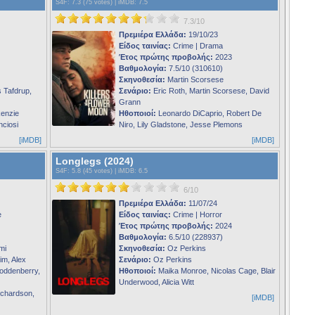
S4F
: 7.3 (75 votes) |
iMDB
: 7.5
7.3/10
Πρεμιέρα Ελλάδα:
19/10/23
Είδος ταινίας:
Crime | Drama
Έτος πρώτης προβολής:
2023
Βαθμολογία:
7.5/10 (310610)
Σκηνοθεσία:
Martin Scorsese
 Tafdrup,
Σενάριο:
Eric Roth, Martin Scorsese, David
Grann
enzie
Ηθοποιοί:
Leonardo DiCaprio, Robert De
nciosi
Niro, Lily Gladstone, Jesse Plemons
[iMDB]
[iMDB]
Longlegs (2024)
S4F
: 5.8 (45 votes) |
iMDB
: 6.5
6/10
Πρεμιέρα Ελλάδα:
11/07/24
e
Είδος ταινίας:
Crime | Horror
Έτος πρώτης προβολής:
2024
Βαθμολογία:
6.5/10 (228937)
mi
Σκηνοθεσία:
Oz Perkins
im, Alex
Σενάριο:
Oz Perkins
Roddenberry,
Ηθοποιοί:
Maika Monroe, Nicolas Cage, Blair
Underwood, Alicia Witt
ichardson,
[iMDB]