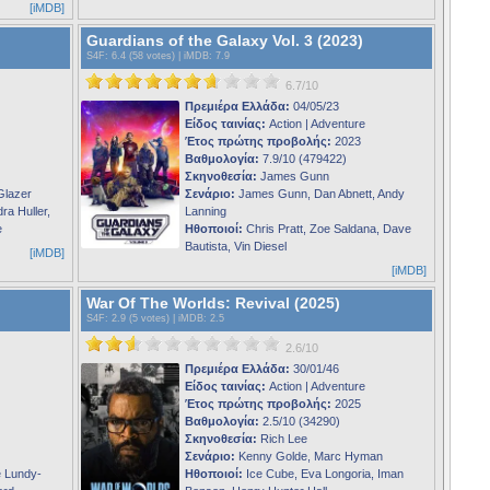
[iMDB]
Guardians of the Galaxy Vol. 3 (2023)
S4F
: 6.4 (58 votes) |
iMDB
: 7.9
6.7/10
Πρεμιέρα Ελλάδα:
04/05/23
Είδος ταινίας:
Action | Adventure
Έτος πρώτης προβολής:
2023
Βαθμολογία:
7.9/10 (479422)
Σκηνοθεσία:
James Gunn
Glazer
Σενάριο:
James Gunn, Dan Abnett, Andy
ra Huller,
Lanning
e
Ηθοποιοί:
Chris Pratt, Zoe Saldana, Dave
Bautista, Vin Diesel
[iMDB]
[iMDB]
War Of The Worlds: Revival (2025)
S4F
: 2.9 (5 votes) |
iMDB
: 2.5
2.6/10
Πρεμιέρα Ελλάδα:
30/01/46
Είδος ταινίας:
Action | Adventure
Έτος πρώτης προβολής:
2025
Βαθμολογία:
2.5/10 (34290)
Σκηνοθεσία:
Rich Lee
Σενάριο:
Kenny Golde, Marc Hyman
e Lundy-
Ηθοποιοί:
Ice Cube, Eva Longoria, Iman