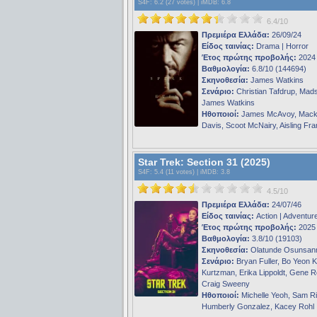
S4F
: 6.2 (27 votes) |
iMDB
: 6.8
6.4/10
Πρεμιέρα Ελλάδα:
26/09/24
Είδος ταινίας:
Drama | Horror
Έτος πρώτης προβολής:
2024
Βαθμολογία:
6.8/10 (144694)
Σκηνοθεσία:
James Watkins
Σενάριο:
Christian Tafdrup, Mads
James Watkins
Ηθοποιοί:
James McAvoy, Mack
Davis, Scoot McNairy, Aisling Fra
Star Trek: Section 31 (2025)
S4F
: 5.4 (11 votes) |
iMDB
: 3.8
4.5/10
Πρεμιέρα Ελλάδα:
24/07/46
Είδος ταινίας:
Action | Adventur
Έτος πρώτης προβολής:
2025
Βαθμολογία:
3.8/10 (19103)
Σκηνοθεσία:
Olatunde Osunsan
Σενάριο:
Bryan Fuller, Bo Yeon K
Kurtzman, Erika Lippoldt, Gene 
Craig Sweeny
Ηθοποιοί:
Michelle Yeoh, Sam R
Humberly Gonzalez, Kacey Rohl