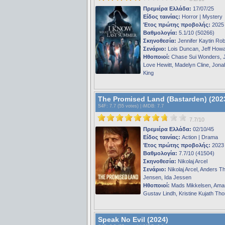
Πρεμιέρα Ελλάδα:
17/07/25
Είδος ταινίας:
Horror | Mystery
Έτος πρώτης προβολής:
2025
Βαθμολογία:
5.1/10 (50266)
Σκηνοθεσία:
Jennifer Kaytin Ro
Σενάριο:
Lois Duncan, Jeff How
Ηθοποιοί:
Chase Sui Wonders, J
Love Hewitt, Madelyn Cline, Jon
King
The Promised Land (Bastarden) (202
S4F
: 7.7 (55 votes) |
iMDB
: 7.7
7.7/10
Πρεμιέρα Ελλάδα:
02/10/45
Είδος ταινίας:
Action | Drama
Έτος πρώτης προβολής:
2023
Βαθμολογία:
7.7/10 (41504)
Σκηνοθεσία:
Nikolaj Arcel
Σενάριο:
Nikolaj Arcel, Anders 
Jensen, Ida Jessen
Ηθοποιοί:
Mads Mikkelsen, Aman
Gustav Lindh, Kristine Kujath Tho
Speak No Evil (2024)