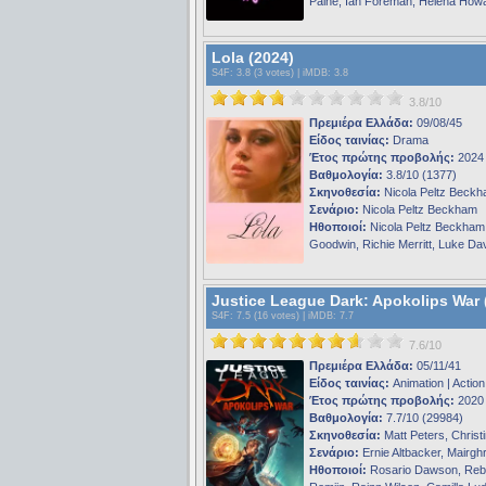
Paine, Ian Foreman, Helena How
Lola (2024)
S4F
: 3.8 (3 votes) |
iMDB
: 3.8
3.8/10
Πρεμιέρα Ελλάδα:
09/08/45
Είδος ταινίας:
Drama
Έτος πρώτης προβολής:
2024
Βαθμολογία:
3.8/10 (1377)
Σκηνοθεσία:
Nicola Peltz Beck
Σενάριο:
Nicola Peltz Beckham
Ηθοποιοί:
Nicola Peltz Beckham
Goodwin, Richie Merritt, Luke D
Justice League Dark: Apokolips War 
S4F
: 7.5 (16 votes) |
iMDB
: 7.7
7.6/10
Πρεμιέρα Ελλάδα:
05/11/41
Είδος ταινίας:
Animation | Action
Έτος πρώτης προβολής:
2020
Βαθμολογία:
7.7/10 (29984)
Σκηνοθεσία:
Matt Peters, Christ
Σενάριο:
Ernie Altbacker, Mairgh
Ηθοποιοί:
Rosario Dawson, Re