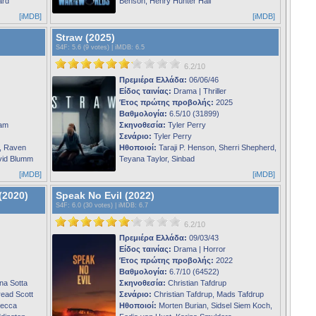
ard
Benson, Henry Hunter Hall
[iMDB]
[iMDB]
Straw (2025)
S4F
: 5.6 (9 votes) |
iMDB
: 6.5
6.2/10
Πρεμιέρα Ελλάδα:
06/06/46
Είδος ταινίας:
Drama | Thriller
Έτος πρώτης προβολής:
2025
Βαθμολογία:
6.5/10 (31899)
ham
Σκηνοθεσία:
Tyler Perry
Σενάριο:
Tyler Perry
, Raven
Ηθοποιοί:
Taraji P. Henson, Sherri Shepherd,
avid Blumm
Teyana Taylor, Sinbad
[iMDB]
[iMDB]
(2020)
Speak No Evil (2022)
S4F
: 6.0 (30 votes) |
iMDB
: 6.7
6.2/10
Πρεμιέρα Ελλάδα:
09/03/43
Είδος ταινίας:
Drama | Horror
Έτος πρώτης προβολής:
2022
Βαθμολογία:
6.7/10 (64522)
ina Sotta
Σκηνοθεσία:
Christian Tafdrup
read Scott
Σενάριο:
Christian Tafdrup, Mads Tafdrup
becca
Ηθοποιοί:
Morten Burian, Sidsel Siem Koch,