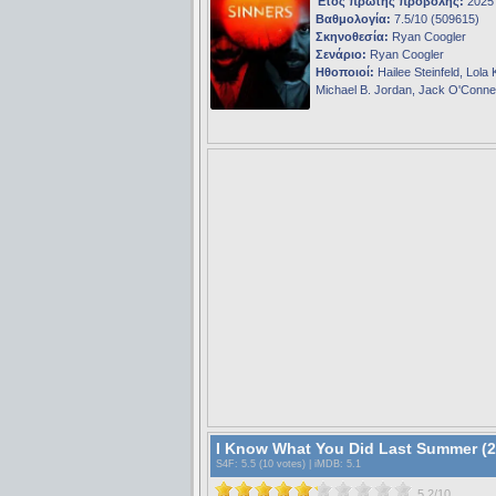
Έτος πρώτης προβολής:
2025
Βαθμολογία:
7.5/10 (509615)
Σκηνοθεσία:
Ryan Coogler
Σενάριο:
Ryan Coogler
Ηθοποιοί:
Hailee Steinfeld, Lola 
Michael B. Jordan, Jack O'Connel
I Know What You Did Last Summer (2
S4F
: 5.5 (10 votes) |
iMDB
: 5.1
5.2/10