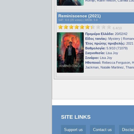
Romijn, Rainn Wilson, Camilla Lu
Reminiscence (2021)
S4F
: 6.6 (35 votes) |
iMDB
: 5.9
6.4/10
Πρεμιέρα Ελλάδα:
20/02/42
Είδος ταινίας:
Mystery | Roman
Έτος πρώτης προβολής:
2021
Βαθμολογία:
5.9/10 (71079)
Σκηνοθεσία:
Lisa Joy
Σενάριο:
Lisa Joy
Ηθοποιοί:
Rebecca Ferguson, 
Jackman, Natalie Martinez, Tha
SITE LINKS
Support us
Contact us
Discla