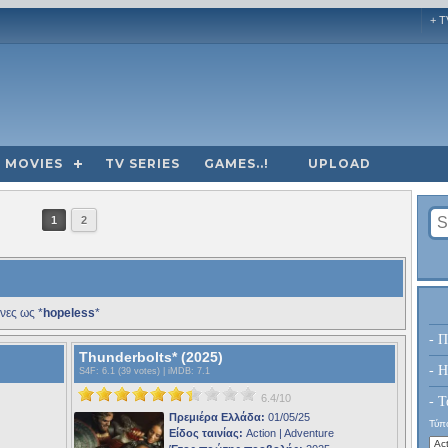
+ T
MOVIES
TV SERIES
GAMES..!
UPLOAD
1
2
νες ως *
hopeless
*
- Π
Thunderbolts* (2025)
- H
S4F
: 6.1 (39 votes) |
iMDB
: 7.1
6.4/10
- Τ
Πρεμιέρα Ελλάδα:
01/05/25
Τύπο
Είδος ταινίας:
Action | Adventure