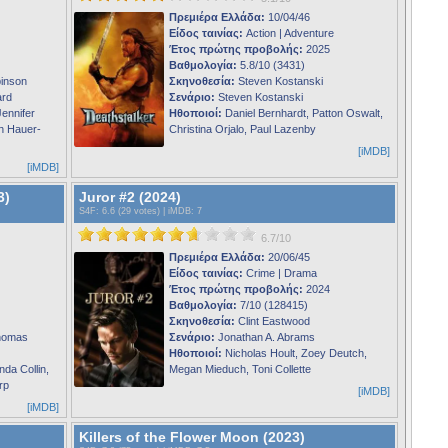
Πρεμιέρα Ελλάδα:
10/04/46
Είδος ταινίας:
Action | Adventure
Έτος πρώτης προβολής:
2025
Βαθμολογία:
5.8/10 (3431)
binson
Σκηνοθεσία:
Steven Kostanski
ard
Σενάριο:
Steven Kostanski
ennifer
Ηθοποιοί:
Daniel Bernhardt, Patton Oswalt,
ah Hauer-
Christina Orjalo, Paul Lazenby
[iMDB]
[iMDB]
3)
Juror #2 (2024)
S4F
: 6.6 (29 votes) |
iMDB
: 7
6.7/10
Πρεμιέρα Ελλάδα:
20/06/45
Είδος ταινίας:
Crime | Drama
Έτος πρώτης προβολής:
2024
Βαθμολογία:
7/10 (128415)
Σκηνοθεσία:
Clint Eastwood
Thomas
Σενάριο:
Jonathan A. Abrams
Ηθοποιοί:
Nicholas Hoult, Zoey Deutch,
da Collin,
Megan Mieduch, Toni Collette
rp
[iMDB]
[iMDB]
Killers of the Flower Moon (2023)