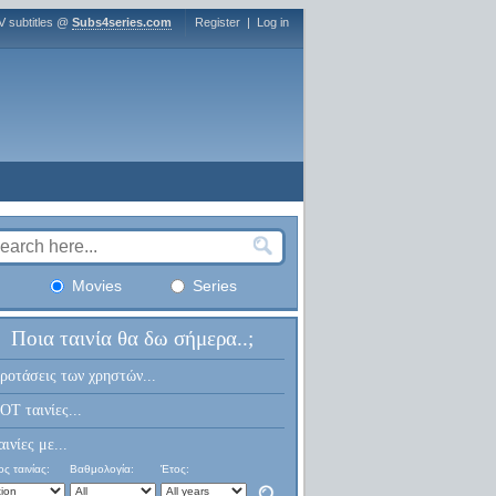
V subtitles @
Subs4series.com
Register
|
Log in
Movies
Series
Ποια ταινία θα δω σήμερα..;
ροτάσεις των χρηστών...
OT ταινίες...
αινίες με...
ς ταινίας:
Βαθμολογία:
Έτος: