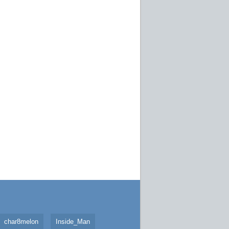
char8melon
Inside_Man