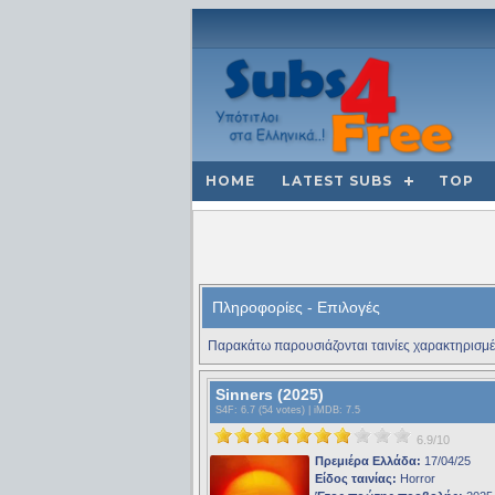
HOME
LATEST SUBS
TOP
Πληροφορίες - Επιλογές
Παρακάτω παρουσιάζονται ταινίες χαρακτηρισμέ
Sinners (2025)
S4F
: 6.7 (54 votes) |
iMDB
: 7.5
6.9/10
Πρεμιέρα Ελλάδα:
17/04/25
Είδος ταινίας:
Horror