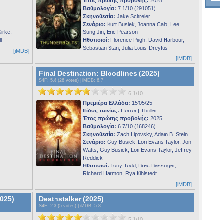
Έτος πρώτης προβολής:
2025
Βαθμολογία:
7.1/10 (291051)
Σκηνοθεσία:
Jake Schreier
Σενάριο:
Kurt Busiek, Joanna Calo, Lee
Kirke,
Sung Jin, Eric Pearson
l
Ηθοποιοί:
Florence Pugh, David Harbour,
Sebastian Stan, Julia Louis-Dreyfus
[iMDB]
[iMDB]
Final Destination: Bloodlines (2025)
S4F
: 5.8 (26 votes) |
iMDB
: 6.7
6.1/10
Πρεμιέρα Ελλάδα:
15/05/25
Είδος ταινίας:
Horror | Thriller
Έτος πρώτης προβολής:
2025
Βαθμολογία:
6.7/10 (168246)
Σκηνοθεσία:
Zach Lipovsky, Adam B. Stein
Σενάριο:
Guy Busick, Lori Evans Taylor, Jon
Watts, Guy Busick, Lori Evans Taylor, Jeffrey
Reddick
Ηθοποιοί:
Tony Todd, Brec Bassinger,
Richard Harmon, Rya Kihlstedt
[iMDB]
025)
Deathstalker (2025)
S4F
: 2.8 (5 votes) |
iMDB
: 5.8
5.1/10