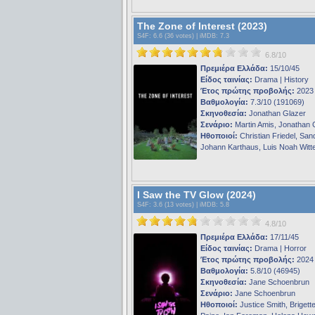
The Zone of Interest (2023)
S4F
: 6.6 (36 votes) |
iMDB
: 7.3
6.8/10
Πρεμιέρα Ελλάδα:
15/10/45
Είδος ταινίας:
Drama | History
Έτος πρώτης προβολής:
2023
Βαθμολογία:
7.3/10 (191069)
Σκηνοθεσία:
Jonathan Glazer
Σενάριο:
Martin Amis, Jonathan 
Ηθοποιοί:
Christian Friedel, Sand
Johann Karthaus, Luis Noah Witt
I Saw the TV Glow (2024)
S4F
: 3.6 (13 votes) |
iMDB
: 5.8
4.8/10
Πρεμιέρα Ελλάδα:
17/11/45
Είδος ταινίας:
Drama | Horror
Έτος πρώτης προβολής:
2024
Βαθμολογία:
5.8/10 (46945)
Σκηνοθεσία:
Jane Schoenbrun
Σενάριο:
Jane Schoenbrun
Ηθοποιοί:
Justice Smith, Brigett