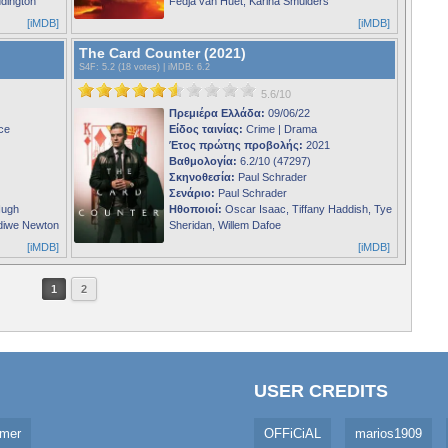
ddington
Fedja van Huet, Karina Smulders
[iMDB]
[iMDB]
The Card Counter (2021)
S4F
: 5.2 (18 votes) |
iMDB
: 6.2
5.6/10
Πρεμιέρα Ελλάδα:
09/06/22
ce
Είδος ταινίας:
Crime | Drama
Έτος πρώτης προβολής:
2021
Βαθμολογία:
6.2/10 (47297)
Σκηνοθεσία:
Paul Schrader
Σενάριο:
Paul Schrader
Hugh
Ηθοποιοί:
Oscar Isaac, Tiffany Haddish, Tye
ndiwe Newton
Sheridan, Willem Dafoe
[iMDB]
[iMDB]
1
2
USER CREDITS
imer
OFFiCiAL
marios1909