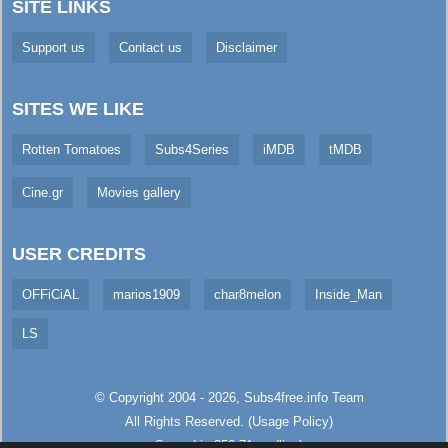
SITE LINKS
Support us
Contact us
Disclaimer
SITES WE LIKE
Rotten Tomatoes
Subs4Series
iMDB
tMDB
Cine.gr
Movies gallery
USER CREDITS
OFFiCiAL
marios1909
char8melon
Inside_Man
LS
© Copyright 2004 - 2026,
Subs4free.info
Team
All Rights Reserved. (
Usage Policy
)
Served in 350.71ms (live)