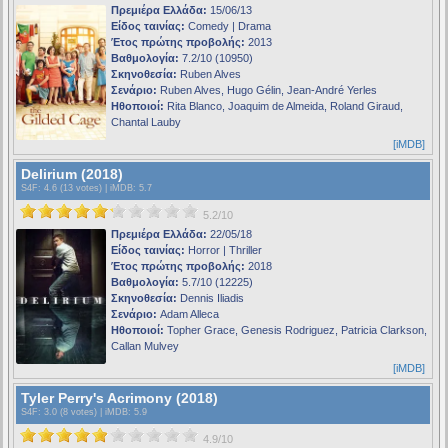
Πρεμιέρα Ελλάδα:
15/06/13
Είδος ταινίας:
Comedy | Drama
Έτος πρώτης προβολής:
2013
Βαθμολογία:
7.2/10 (10950)
Σκηνοθεσία:
Ruben Alves
Σενάριο:
Ruben Alves, Hugo Gélin, Jean-André Yerles
Ηθοποιοί:
Rita Blanco, Joaquim de Almeida, Roland Giraud,
Chantal Lauby
[iMDB]
Delirium (2018)
S4F
: 4.6 (13 votes) |
iMDB
: 5.7
5.2/10
Πρεμιέρα Ελλάδα:
22/05/18
Είδος ταινίας:
Horror | Thriller
Έτος πρώτης προβολής:
2018
Βαθμολογία:
5.7/10 (12225)
Σκηνοθεσία:
Dennis Iliadis
Σενάριο:
Adam Alleca
Ηθοποιοί:
Topher Grace, Genesis Rodriguez, Patricia Clarkson,
Callan Mulvey
[iMDB]
Tyler Perry's Acrimony (2018)
S4F
: 3.0 (8 votes) |
iMDB
: 5.9
4.9/10