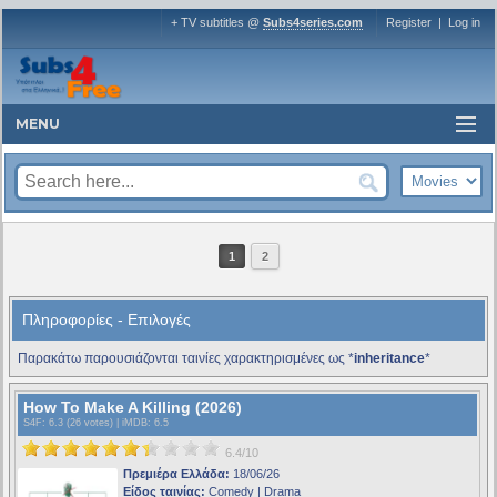
+ TV subtitles @
Subs4series.com
Register
|
Log in
MENU
1
2
Πληροφορίες - Επιλογές
Παρακάτω παρουσιάζονται ταινίες χαρακτηρισμένες ως *
inheritance
*
How To Make A Killing (2026)
S4F
: 6.3 (26 votes) |
iMDB
: 6.5
6.4/10
Πρεμιέρα Ελλάδα:
18/06/26
Είδος ταινίας:
Comedy | Drama