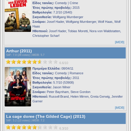
Είδος ταινίας:
Comedy | Crime
Έτος πρώτης προβολής:
2015
Βαθμολογία:
7.2/10 (2640)
Σκηνοθεσία:
Wolfgang Murnberger
Σενάριο:
Josef Hader, Wolfgang Murnberger, Wolf Haas, Wolf
Haas
Ηθοποιοί:
Josef Hader, Tobias Moretti, Nora von Waldstatten,
Christopher Scharf
[iMDB]
Arthur (2011)
S4F
: 7.0 (26 votes) |
iMDB
: 5.7
6.6/10
Πρεμιέρα Ελλάδα:
08/04/11
Είδος ταινίας:
Comedy | Romance
Έτος πρώτης προβολής:
2011
Βαθμολογία:
5.7/10 (53908)
Σκηνοθεσία:
Jason Winer
Σενάριο:
Peter Baynham, Steve Gordon
Ηθοποιοί:
Russell Brand, Helen Mirren, Greta Gerwig, Jennifer
Garner
[iMDB]
La cage doree (The Gilded Cage) (2013)
S4F
: 5.2 (13 votes) |
iMDB
: 7.2
6.3/10