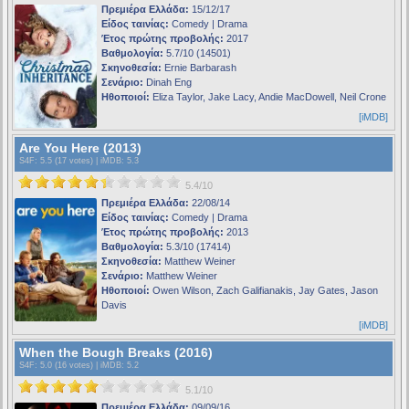
Πρεμιέρα Ελλάδα:
15/12/17
Είδος ταινίας:
Comedy | Drama
Έτος πρώτης προβολής:
2017
Βαθμολογία:
5.7/10 (14501)
Σκηνοθεσία:
Ernie Barbarash
Σενάριο:
Dinah Eng
Ηθοποιοί:
Eliza Taylor, Jake Lacy, Andie MacDowell, Neil Crone
[iMDB]
Are You Here (2013)
S4F
: 5.5 (17 votes) |
iMDB
: 5.3
5.4/10
Πρεμιέρα Ελλάδα:
22/08/14
Είδος ταινίας:
Comedy | Drama
Έτος πρώτης προβολής:
2013
Βαθμολογία:
5.3/10 (17414)
Σκηνοθεσία:
Matthew Weiner
Σενάριο:
Matthew Weiner
Ηθοποιοί:
Owen Wilson, Zach Galifianakis, Jay Gates, Jason
Davis
[iMDB]
When the Bough Breaks (2016)
S4F
: 5.0 (16 votes) |
iMDB
: 5.2
5.1/10
Πρεμιέρα Ελλάδα:
09/09/16