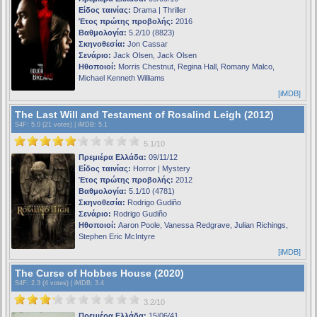
Είδος ταινίας:
Drama | Thriller
Έτος πρώτης προβολής:
2016
Βαθμολογία:
5.2/10 (8823)
Σκηνοθεσία:
Jon Cassar
Σενάριο:
Jack Olsen, Jack Olsen
Ηθοποιοί:
Morris Chestnut, Regina Hall, Romany Malco,
Michael Kenneth Williams
[iMDB]
The Last Will and Testament of Rosalind Leigh (2012)
S4F
: 5.0 (21 votes) |
iMDB
: 5.1
5.1/10
Πρεμιέρα Ελλάδα:
09/11/12
Είδος ταινίας:
Horror | Mystery
Έτος πρώτης προβολής:
2012
Βαθμολογία:
5.1/10 (4781)
Σκηνοθεσία:
Rodrigo Gudiño
Σενάριο:
Rodrigo Gudiño
Ηθοποιοί:
Aaron Poole, Vanessa Redgrave, Julian Richings,
Stephen Eric McIntyre
[iMDB]
The Curse of Hobbes House (2020)
S4F
: 2.3 (4 votes) |
iMDB
: 3.4
3.2/10
Πρεμιέρα Ελλάδα:
15/06/41