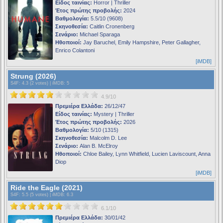
Είδος ταινίας:
Horror | Thriller
Έτος πρώτης προβολής:
2024
Βαθμολογία:
5.5/10 (9608)
Σκηνοθεσία:
Caitlin Cronenberg
Σενάριο:
Michael Sparaga
Ηθοποιοί:
Jay Baruchel, Emily Hampshire, Peter Gallagher,
Enrico Colantoni
[iMDB]
Strung (2026)
S4F
: 4.3 (2 votes) |
iMDB
: 5
4.9/10
Πρεμιέρα Ελλάδα:
26/12/47
Είδος ταινίας:
Mystery | Thriller
Έτος πρώτης προβολής:
2026
Βαθμολογία:
5/10 (1315)
Σκηνοθεσία:
Malcolm D. Lee
Σενάριο:
Alan B. McElroy
Ηθοποιοί:
Chloe Bailey, Lynn Whitfield, Lucien Laviscount, Anna
Diop
[iMDB]
Ride the Eagle (2021)
S4F
: 5.5 (5 votes) |
iMDB
: 6.3
6.1/10
Πρεμιέρα Ελλάδα:
30/01/42