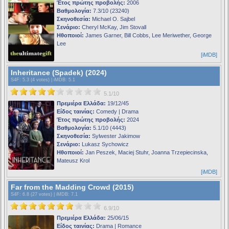
Έτος πρώτης προβολής:
2006
Βαθμολογία:
7.3/10 (23240)
Σκηνοθεσία:
Michael O. Sajbel
Σενάριο:
Cheryl McKay, Jim Stovall
Ηθοποιοί:
James Garner, Bill Cobbs, Lee Meriwether, George
Lee
[iMDB]
Inheritance (Spadek) (2024)
S4F
: 5.3 (4 votes) |
iMDB
: 5.1
5.1/10
Πρεμιέρα Ελλάδα:
19/12/45
Είδος ταινίας:
Comedy | Drama
Έτος πρώτης προβολής:
2024
Βαθμολογία:
5.1/10 (4443)
Σκηνοθεσία:
Sylwester Jakimow
Σενάριο:
Lukasz Sychowicz
Ηθοποιοί:
Jan Peszek, Maciej Stuhr, Joanna Trzepiecinska,
Mateusz Krol
[iMDB]
Far from the Madding Crowd (2015)
S4F
: 6.8 (27 votes) |
iMDB
: 7.1
6.9/10
Πρεμιέρα Ελλάδα:
25/06/15
Είδος ταινίας:
Drama | Romance