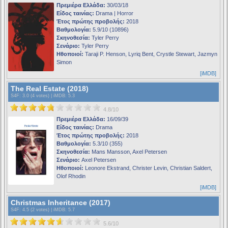
Πρεμιέρα Ελλάδα:
30/03/18
Είδος ταινίας:
Drama | Horror
Έτος πρώτης προβολής:
2018
Βαθμολογία:
5.9/10 (10896)
Σκηνοθεσία:
Tyler Perry
Σενάριο:
Tyler Perry
Ηθοποιοί:
Taraji P. Henson, Lyriq Bent, Crystle Stewart, Jazmyn
Simon
[iMDB]
The Real Estate (2018)
S4F
: 3.0 (4 votes) |
iMDB
: 5.3
4.8/10
Πρεμιέρα Ελλάδα:
16/09/39
Είδος ταινίας:
Drama
Έτος πρώτης προβολής:
2018
Βαθμολογία:
5.3/10 (355)
Σκηνοθεσία:
Mans Mansson, Axel Petersen
Σενάριο:
Axel Petersen
Ηθοποιοί:
Leonore Ekstrand, Christer Levin, Christian Saldert,
Olof Rhodin
[iMDB]
Christmas Inheritance (2017)
S4F
: 4.5 (2 votes) |
iMDB
: 5.7
5.6/10