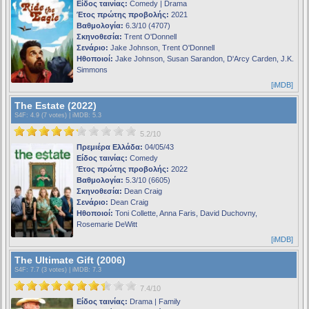
Είδος ταινίας:
Comedy | Drama
Έτος πρώτης προβολής:
2021
Βαθμολογία:
6.3/10 (4707)
Σκηνοθεσία:
Trent O'Donnell
Σενάριο:
Jake Johnson, Trent O'Donnell
Ηθοποιοί:
Jake Johnson, Susan Sarandon, D'Arcy Carden, J.K.
Simmons
[iMDB]
The Estate (2022)
S4F
: 4.9 (7 votes) |
iMDB
: 5.3
5.2/10
Πρεμιέρα Ελλάδα:
04/05/43
Είδος ταινίας:
Comedy
Έτος πρώτης προβολής:
2022
Βαθμολογία:
5.3/10 (6605)
Σκηνοθεσία:
Dean Craig
Σενάριο:
Dean Craig
Ηθοποιοί:
Toni Collette, Anna Faris, David Duchovny,
Rosemarie DeWitt
[iMDB]
The Ultimate Gift (2006)
S4F
: 7.7 (3 votes) |
iMDB
: 7.3
7.4/10
Είδος ταινίας:
Drama | Family