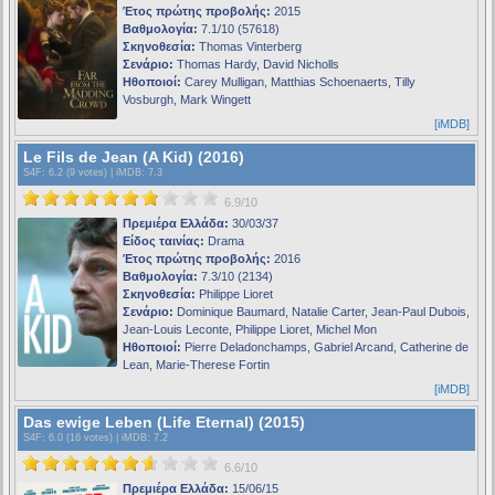
Έτος πρώτης προβολής:
2015
Βαθμολογία:
7.1/10 (57618)
Σκηνοθεσία:
Thomas Vinterberg
Σενάριο:
Thomas Hardy, David Nicholls
Ηθοποιοί:
Carey Mulligan, Matthias Schoenaerts, Tilly
Vosburgh, Mark Wingett
[iMDB]
Le Fils de Jean (A Kid) (2016)
S4F
: 6.2 (9 votes) |
iMDB
: 7.3
6.9/10
Πρεμιέρα Ελλάδα:
30/03/37
Είδος ταινίας:
Drama
Έτος πρώτης προβολής:
2016
Βαθμολογία:
7.3/10 (2134)
Σκηνοθεσία:
Philippe Lioret
Σενάριο:
Dominique Baumard, Natalie Carter, Jean-Paul Dubois,
Jean-Louis Leconte, Philippe Lioret, Michel Mon
Ηθοποιοί:
Pierre Deladonchamps, Gabriel Arcand, Catherine de
Lean, Marie-Therese Fortin
[iMDB]
Das ewige Leben (Life Eternal) (2015)
S4F
: 6.0 (16 votes) |
iMDB
: 7.2
6.6/10
Πρεμιέρα Ελλάδα:
15/06/15