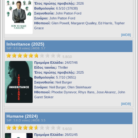
Έτος πρώτης προβολής:
2026
Βαθμολογία:
6.5/10 (37638)
Σκηνοθεσία:
John Patton Ford
Σενάριο:
John Patton Ford
Ηθοποιοί:
Glen Powell, Margaret Qualley, Ed Harris, Topher
Grace
[iMDB]
Inheritance (2025)
S4F
: 6.0 (9 votes) |
iMDB
: 5.7
5.8/10
Πρεμιέρα Ελλάδα:
24/07/46
Είδος ταινίας:
Thriller
Έτος πρώτης προβολής:
2025
Βαθμολογία:
5.7/10 (3651)
Σκηνοθεσία:
Neil Burger
Σενάριο:
Neil Burger, Olen Steinhauer
Ηθοποιοί:
Phoebe Dynevor, Rhys Ifans, Jose Alvarez, John
Garet Stoker
[iMDB]
Humane (2024)
S4F
: 5.8 (5 votes) |
iMDB
: 5.5
5.6/10
Πρεμιέρα Ελλάδα:
26/01/45