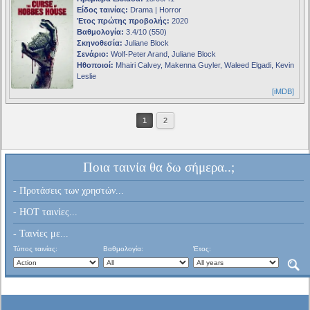
Είδος ταινίας:
Drama | Horror
Έτος πρώτης προβολής:
2020
Βαθμολογία:
3.4/10 (550)
Σκηνοθεσία:
Juliane Block
Σενάριο:
Wolf-Peter Arand, Juliane Block
Ηθοποιοί:
Mhairi Calvey, Makenna Guyler, Waleed Elgadi, Kevin
Leslie
[iMDB]
1
2
Ποια ταινία θα δω σήμερα..;
- Προτάσεις των χρηστών...
- HOT ταινίες...
- Ταινίες με...
Τύπος ταινίας:
Βαθμολογία:
Έτος: