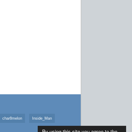
char8melon
Inside_Man
By using this site you agree to the