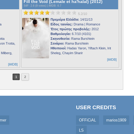
Fill the Void (Lemale et ha'halal) (2012)
S4F
: 2.6 (9 votes) |
iMDB
: 6.7
5.2/10
Πρεμιέρα Ελλάδα:
14/11/13
a
Είδος ταινίας:
Drama | Romance
Έτος πρώτης προβολής:
2012
Βαθμολογία:
6.7/10 (4101)
tta
Σκηνοθεσία:
Rama Burshtein
on Trotta,
Σενάριο:
Rama Burshtein
Ηθοποιοί:
Hadas Yaron, Yiftach Klein, Irit
Milberg,
Sheleg, Chayim Sharir
[iMDB]
[iMDB]
1
2
USER CREDITS
imer
OFFiCiAL
marios1909
LS