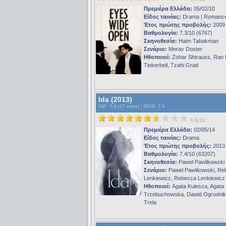
Πρεμιέρα Ελλάδα:
05/02/10
Είδος ταινίας:
Drama | Romanc
Έτος πρώτης προβολής:
2009
Βαθμολογία:
7.3/10 (6767)
Σκηνοθεσία:
Haim Tabakman
Σενάριο:
Merav Doster
Ηθοποιοί:
Zohar Shtrauss, Ran 
Tinkerbell, Tzahi Grad
Ida (2013)
S4F
: 5.9 (17 votes) |
iMDB
: 7.4
6.6/10
Πρεμιέρα Ελλάδα:
02/05/14
Είδος ταινίας:
Drama
Έτος πρώτης προβολής:
2013
Βαθμολογία:
7.4/10 (63207)
Σκηνοθεσία:
Pawel Pawlikowski
Σενάριο:
Pawel Pawlikowski, Re
Lenkiewicz, Rebecca Lenkiewicz
Ηθοποιοί:
Agata Kulesza, Agata
Trzebuchowska, Dawid Ogrodnik
Trela