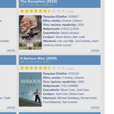
The Exception (2016)
S4F
: 6.3 (18 votes) |
iMDB
: 6.8
6.5/10
Πρεμιέρα Ελλάδα:
02/06/17
a
Είδος ταινίας:
Drama | History
Έτος πρώτης προβολής:
2016
Βαθμολογία:
6.8/10 (17015)
Σκηνοθεσία:
David Leveaux
Σενάριο:
Simon Burke, Alan Judd
 Gordon,
Ηθοποιοί:
Lois van Wijk, Jai Courtney, Karin
Leclercq, Anton Lesser
[iMDB]
[iMDB]
A Serious Man (2009)
S4F
: 6.1 (25 votes) |
iMDB
: 7
6.5/10
Πρεμιέρα Ελλάδα:
07/01/10
Είδος ταινίας:
Comedy | Drama
Έτος πρώτης προβολής:
2009
Βαθμολογία:
7/10 (158696)
Σκηνοθεσία:
Ethan Coen, Joel Coen
Σενάριο:
Joel Coen, Ethan Coen
ee, Todd
Ηθοποιοί:
Michael Stuhlbarg, Richard Kind,
Fred Melamed, Sari Lennick
[iMDB]
[iMDB]