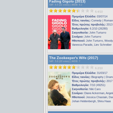
Fading Gigolo (2013)
S4F
: 6.5 (21 votes) |
iMDB
: 6.2
6.4/10
Πρεμιέρα Ελλάδα:
03/07/14
Είδος ταινίας:
Comedy | Roman
Έτος πρώτης προβολής:
2013
Βαθμολογία:
6.2/10 (26280)
Σκηνοθεσία:
John Turturro
Σενάριο:
John Turturro
Ηθοποιοί:
John Turturro, Woody 
Vanessa Paradis, Liev Schreiber
The Zookeeper's Wife (2017)
S4F
: 5.6 (20 votes) |
iMDB
: 7
6.2/10
Πρεμιέρα Ελλάδα:
31/03/17
Είδος ταινίας:
Biography | Dram
Έτος πρώτης προβολής:
2017
Βαθμολογία:
7/10 (49251)
Σκηνοθεσία:
Niki Caro
Σενάριο:
Diane Ackerman, Ange
Ηθοποιοί:
Jessica Chastain, Dani
Johan Heldenbergh, Shira Haas