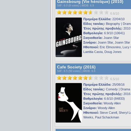
Gainsbourg (Vie héroïque) (2010)
S4F
: 6.0 (9 votes) |
iMDB
: 6.9
6.6/10
Πρεμιέρα Ελλάδα:
22/04/10
Είδος ταινίας:
Biography | Dram
Έτος πρώτης προβολής:
2010
Βαθμολογία:
6.9/10 (10641)
Σκηνοθεσία:
Joann Sfar
Σενάριο:
Joann Sfar, Joann Sfar
Ηθοποιοί:
Eric Elmosnino, Lucy
Laetitia Casta, Doug Jones
Cafe Society (2016)
S4F
: 6.5 (50 votes) |
iMDB
: 6.6
6.5/10
Πρεμιέρα Ελλάδα:
25/08/16
Είδος ταινίας:
Comedy | Drama
Έτος πρώτης προβολής:
2016
Βαθμολογία:
6.6/10 (84833)
Σκηνοθεσία:
Woody Allen
Σενάριο:
Woody Allen
Ηθοποιοί:
Steve Carell, Sheryl L
Weeks, Paul Schackman