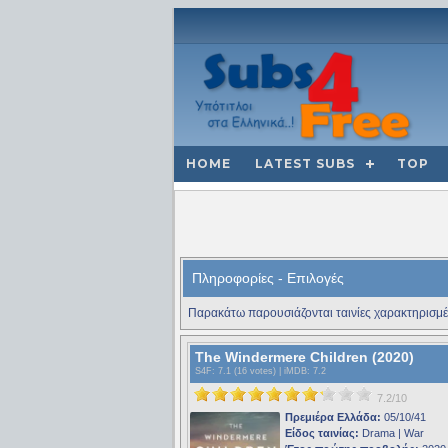
HOME
LATEST SUBS
TOP
Πληροφορίες - Επιλογές
Παρακάτω παρουσιάζονται ταινίες χαρακτηρισμέ
The Windermere Children (2020)
S4F
: 7.1 (16 votes) |
iMDB
: 7.2
7.2/10
Πρεμιέρα Ελλάδα:
05/10/41
Είδος ταινίας:
Drama | War