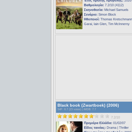
Έτος πρώτης προβολής:
2020
Βαθμολογία:
7.2/10 (4112)
Σκηνοθεσία:
Michael Samuels
Σενάριο:
Simon Block
Ηθοποιοί:
Thomas Kretschmann
Garai, Iain Glen, Tim McInnerny
Black book (Zwartboek) (2006)
S4F
: 6.7 (15 votes) |
iMDB
: 7.7
7.2/10
Πρεμιέρα Ελλάδα:
01/02/07
Είδος ταινίας:
Drama | Thriller