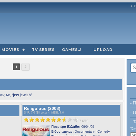
+ T
MOVIES
TV SERIES
GAMES..!
UPLOAD
1
2
νες ως *
jew jewish
*
- Π
Religulous (2008)
- H
S4F
: 7.6 (18 votes) |
iMDB
: 7.6
7.6/10
- Τ
Πρεμιέρα Ελλάδα:
09/04/09
Τύπο
Είδος ταινίας:
Documentary | Comedy