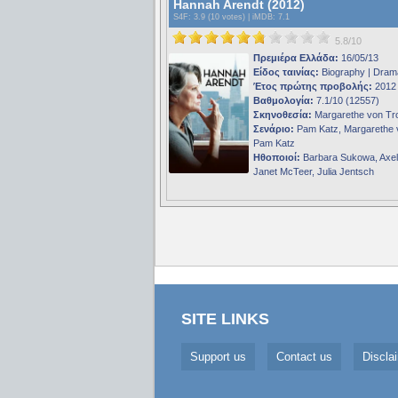
Hannah Arendt (2012)
S4F
: 3.9 (10 votes) |
iMDB
: 7.1
5.8/10
Πρεμιέρα Ελλάδα:
16/05/13
Είδος ταινίας:
Biography | Dram
Έτος πρώτης προβολής:
2012
Βαθμολογία:
7.1/10 (12557)
Σκηνοθεσία:
Margarethe von Tro
Σενάριο:
Pam Katz, Margarethe v
Pam Katz
Ηθοποιοί:
Barbara Sukowa, Axel 
Janet McTeer, Julia Jentsch
SITE LINKS
Support us
Contact us
Discla