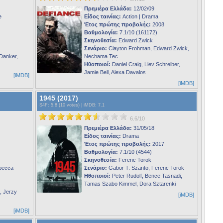
Πρεμιέρα Ελλάδα:
12/02/09
e
Είδος ταινίας:
Action | Drama
Έτος πρώτης προβολής:
2008
Βαθμολογία:
7.1/10 (161172)
Σκηνοθεσία:
Edward Zwick
Σενάριο:
Clayton Frohman, Edward Zwick,
Danker,
Nechama Tec
Ηθοποιοί:
Daniel Craig, Liev Schreiber,
Jamie Bell, Alexa Davalos
[iMDB]
[iMDB]
1945 (2017)
S4F
: 5.8 (10 votes) |
iMDB
: 7.1
6.6/10
Πρεμιέρα Ελλάδα:
31/05/18
Είδος ταινίας:
Drama
Έτος πρώτης προβολής:
2017
Βαθμολογία:
7.1/10 (4544)
Σκηνοθεσία:
Ferenc Torok
becca
Σενάριο:
Gabor T. Szanto, Ferenc Torok
Ηθοποιοί:
Peter Rudolf, Bence Tasnadi,
Tamas Szabo Kimmel, Dora Sztarenki
, Jerzy
[iMDB]
[iMDB]