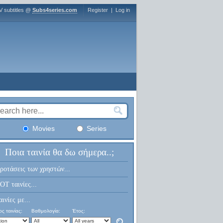
V subtitles @
Subs4series.com
Register
|
Log in
Movies
Series
Ποια ταινία θα δω σήμερα..;
ροτάσεις των χρηστών...
OT ταινίες...
αινίες με...
ς ταινίας:
Βαθμολογία:
Έτος: