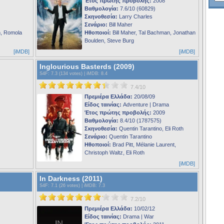
Έτος πρώτης προβολής:
2008
Βαθμολογία:
7.6/10 (60829)
Σκηνοθεσία:
Larry Charles
Σενάριο:
Bill Maher
, Romola
Ηθοποιοί:
Bill Maher, Tal Bachman, Jonathan
Boulden, Steve Burg
[iMDB]
[iMDB]
Inglourious Basterds (2009)
S4F
: 7.3 (134 votes) |
iMDB
: 8.4
7.4/10
Πρεμιέρα Ελλάδα:
20/08/09
Είδος ταινίας:
Adventure | Drama
Έτος πρώτης προβολής:
2009
Βαθμολογία:
8.4/10 (1787575)
Σκηνοθεσία:
Quentin Tarantino, Eli Roth
Σενάριο:
Quentin Tarantino
Ηθοποιοί:
Brad Pitt, Mélanie Laurent,
Christoph Waltz, Eli Roth
[iMDB]
In Darkness (2011)
S4F
: 7.1 (26 votes) |
iMDB
: 7.3
7.2/10
Πρεμιέρα Ελλάδα:
10/02/12
Είδος ταινίας:
Drama | War