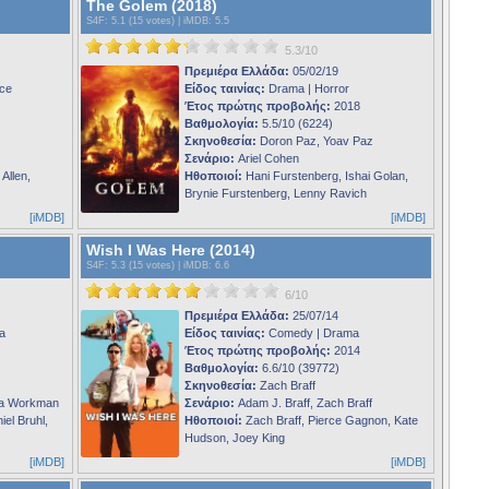
The Golem (2018)
S4F
: 5.1 (15 votes) |
iMDB
: 5.5
5.3/10
Πρεμιέρα Ελλάδα:
05/02/19
ce
Είδος ταινίας:
Drama | Horror
Έτος πρώτης προβολής:
2018
Βαθμολογία:
5.5/10 (6224)
Σκηνοθεσία:
Doron Paz, Yoav Paz
Σενάριο:
Ariel Cohen
Allen,
Ηθοποιοί:
Hani Furstenberg, Ishai Golan,
Brynie Furstenberg, Lenny Ravich
[iMDB]
[iMDB]
Wish I Was Here (2014)
S4F
: 5.3 (15 votes) |
iMDB
: 6.6
6/10
Πρεμιέρα Ελλάδα:
25/07/14
a
Είδος ταινίας:
Comedy | Drama
Έτος πρώτης προβολής:
2014
Βαθμολογία:
6.6/10 (39772)
Σκηνοθεσία:
Zach Braff
la Workman
Σενάριο:
Adam J. Braff, Zach Braff
el Bruhl,
Ηθοποιοί:
Zach Braff, Pierce Gagnon, Kate
Hudson, Joey King
[iMDB]
[iMDB]