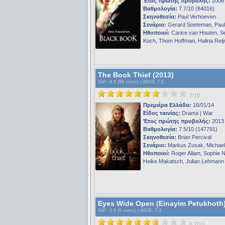
Έτος πρώτης προβολής:
2006
Βαθμολογία:
7.7/10 (84016)
Σκηνοθεσία:
Paul Verhoeven
Σενάριο:
Gerard Soeteman, Paul
Ηθοποιοί:
Carice van Houten, S
Koch, Thom Hoffman, Halina Reij
The Book Thief (2013)
S4F
: 6.9 (58 votes) |
iMDB
: 7.5
7/10
Πρεμιέρα Ελλάδα:
16/01/14
Είδος ταινίας:
Drama | War
Έτος πρώτης προβολής:
2013
Βαθμολογία:
7.5/10 (147791)
Σκηνοθεσία:
Brian Percival
Σενάριο:
Markus Zusak, Michael 
Ηθοποιοί:
Roger Allam, Sophie N
Heike Makatsch, Julian Lehmann
Eyes Wide Open (Einayim Petukhoth)
S4F
: 5.8 (9 votes) |
iMDB
: 7.3
6.7/10