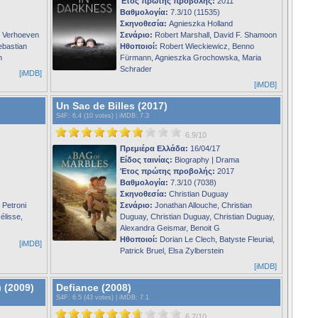
Έτος πρώτης προβολής:
2011
Βαθμολογία:
7.3/10 (11535)
Σκηνοθεσία:
Agnieszka Holland
 Verhoeven
Σενάριο:
Robert Marshall, David F. Shamoon
ebastian
Ηθοποιοί:
Robert Wieckiewicz, Benno
n
Fürmann, Agnieszka Grochowska, Maria
Schrader
[iMDB]
[iMDB]
Un Sac de Billes (2017)
S4F
: 6.4 (10 votes) |
iMDB
: 7.3
6.9/10
Πρεμιέρα Ελλάδα:
16/04/17
Είδος ταινίας:
Biography | Drama
Έτος πρώτης προβολής:
2017
Βαθμολογία:
7.3/10 (7038)
Σκηνοθεσία:
Christian Duguay
Petroni
Σενάριο:
Jonathan Allouche, Christian
élisse,
Duguay, Christian Duguay, Christian Duguay,
Alexandra Geismar, Benoit G
Ηθοποιοί:
Dorian Le Clech, Batyste Fleurial,
[iMDB]
Patrick Bruel, Elsa Zylberstein
[iMDB]
 (2009)
Defiance (2008)
S4F
: 6.5 (43 votes) |
iMDB
: 7.1
6.7/10