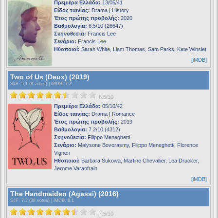
Πρεμιέρα Ελλάδα:
13/05/41
Είδος ταινίας:
Drama | History
Έτος πρώτης προβολής:
2020
Βαθμολογία:
6.5/10 (26647)
Σκηνοθεσία:
Francis Lee
Σενάριο:
Francis Lee
Ηθοποιοί:
Sarah White, Liam Thomas, Sam Parks, Kate Winslet
[iMDB]
Two of Us (Deux) (2019)
S4F
: 5.1 (8 votes) |
iMDB
: 7.2
6.5/10
Πρεμιέρα Ελλάδα:
05/10/42
Είδος ταινίας:
Drama | Romance
Έτος πρώτης προβολής:
2019
Βαθμολογία:
7.2/10 (4312)
Σκηνοθεσία:
Filippo Meneghetti
Σενάριο:
Malysone Bovorasmy, Filippo Meneghetti, Florence
Vignon
Ηθοποιοί:
Barbara Sukowa, Martine Chevallier, Lea Drucker,
Jerome Varanfrain
[iMDB]
The Handmaiden (Agassi) (2016)
S4F
: 7.2 (38 votes) |
iMDB
: 8.1
7.5/10