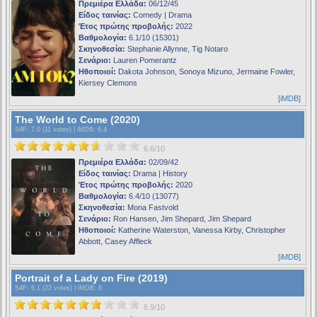
Πρεμιέρα Ελλάδα:
06/12/45
Είδος ταινίας:
Comedy | Drama
Έτος πρώτης προβολής:
2022
Βαθμολογία:
6.1/10 (15301)
Σκηνοθεσία:
Stephanie Allynne, Tig Notaro
Σενάριο:
Lauren Pomerantz
Ηθοποιοί:
Dakota Johnson, Sonoya Mizuno, Jermaine Fowler,
Kiersey Clemons
[iMDB]
The World to Come (2020)
S4F
: 7.0 (11 votes) |
iMDB
: 6.4
6.6/10
Πρεμιέρα Ελλάδα:
02/09/42
Είδος ταινίας:
Drama | History
Έτος πρώτης προβολής:
2020
Βαθμολογία:
6.4/10 (13077)
Σκηνοθεσία:
Mona Fastvold
Σενάριο:
Ron Hansen, Jim Shepard, Jim Shepard
Ηθοποιοί:
Katherine Waterston, Vanessa Kirby, Christopher
Abbott, Casey Affleck
[iMDB]
Portrait of a Lady on Fire (2019)
S4F
: 6.1 (22 votes) |
iMDB
: 8
6.9/10