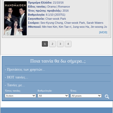
Πρεμιέρα Ελλάδα:
21/10/16
Είδος ταινίας:
Drama | Romance
Έτος πρώτης προβολής:
2016
Βαθμολογία:
8.1/10 (203751)
Σκηνοθεσία:
Chan-wook Park
Σενάριο:
Seo-Kyung Chung, Chan-wook Park, Sarah Waters
Ηθοποιοί:
Min-hee Kim, Kim Tae-ri, Jung-woo Ha, Jin-woong Jo
[iMDB]
1
2
3
4
Ποια ταινία θα δω σήμερα..;
- Προτάσεις των χρηστών...
- HOT ταινίες...
- Ταινίες με...
Τύπος ταινίας:
Βαθμολογία:
Έτος: