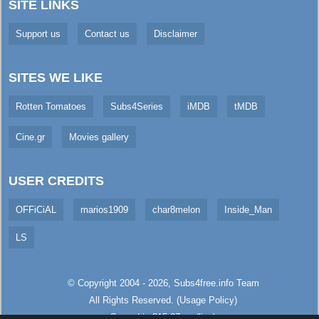
SITE LINKS
Support us
Contact us
Disclaimer
SITES WE LIKE
Rotten Tomatoes
Subs4Series
iMDB
tMDB
Cine.gr
Movies gallery
USER CREDITS
OFFiCiAL
marios1909
char8melon
Inside_Man
LS
© Copyright 2004 - 2026,
Subs4free.info
Team
All Rights Reserved. (
Usage Policy
)
Served in 315.27ms (live)