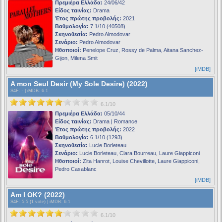
Πρεμιέρα Ελλάδα:
24/06/42
Είδος ταινίας:
Drama
Έτος πρώτης προβολής:
2021
Βαθμολογία:
7.1/10 (40508)
Σκηνοθεσία:
Pedro Almodovar
Σενάριο:
Pedro Almodovar
Ηθοποιοί:
Penelope Cruz, Rossy de Palma, Aitana Sanchez-
Gijon, Milena Smit
[iMDB]
A mon Seul Desir (My Sole Desire) (2022)
S4F
: - |
iMDB
: 6.1
6.1/10
Πρεμιέρα Ελλάδα:
05/10/44
Είδος ταινίας:
Drama | Romance
Έτος πρώτης προβολής:
2022
Βαθμολογία:
6.1/10 (1293)
Σκηνοθεσία:
Lucie Borleteau
Σενάριο:
Lucie Borleteau, Clara Bourreau, Laure Giappiconi
Ηθοποιοί:
Zita Hanrot, Louise Chevillotte, Laure Giappiconi,
Pedro Casablanc
[iMDB]
Am I OK? (2022)
S4F
: 5.5 (1 vote) |
iMDB
: 6.1
6.1/10