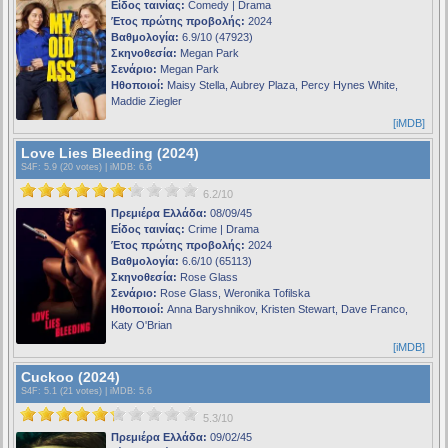
Είδος ταινίας:
Comedy | Drama
Έτος πρώτης προβολής:
2024
Βαθμολογία:
6.9/10 (47923)
Σκηνοθεσία:
Megan Park
Σενάριο:
Megan Park
Ηθοποιοί:
Maisy Stella, Aubrey Plaza, Percy Hynes White,
Maddie Ziegler
[iMDB]
Love Lies Bleeding (2024)
S4F
: 5.9 (20 votes) |
iMDB
: 6.6
6.2/10
Πρεμιέρα Ελλάδα:
08/09/45
Είδος ταινίας:
Crime | Drama
Έτος πρώτης προβολής:
2024
Βαθμολογία:
6.6/10 (65113)
Σκηνοθεσία:
Rose Glass
Σενάριο:
Rose Glass, Weronika Tofilska
Ηθοποιοί:
Anna Baryshnikov, Kristen Stewart, Dave Franco,
Katy O'Brian
[iMDB]
Cuckoo (2024)
S4F
: 5.1 (21 votes) |
iMDB
: 5.6
5.3/10
Πρεμιέρα Ελλάδα:
09/02/45