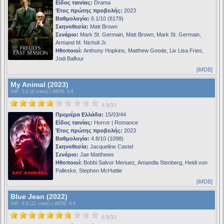
Είδος ταινίας:
Drama
Έτος πρώτης προβολής:
2023
Βαθμολογία:
6.1/10 (8179)
Σκηνοθεσία:
Matt Brown
Σενάριο:
Mark St. Germain, Matt Brown, Mark St. Germain,
Armand M. Nicholi Jr.
Ηθοποιοί:
Anthony Hopkins, Matthew Goode, Liv Lisa Fries,
Jodi Balfour
[iMDB]
My Animal (2023)
S4F
: 5.0 (4 votes) |
iMDB
: 4.8
4.8/10
Πρεμιέρα Ελλάδα:
15/03/44
Είδος ταινίας:
Horror | Romance
Έτος πρώτης προβολής:
2023
Βαθμολογία:
4.8/10 (1098)
Σκηνοθεσία:
Jacqueline Castel
Σενάριο:
Jae Matthews
Ηθοποιοί:
Bobbi Salvor Menuez, Amandla Stenberg, Heidi von
Palleske, Stephen McHattie
[iMDB]
Blue Jean (2022)
S4F
: 6.6 (11 votes) |
iMDB
: 6.9
6.8/10