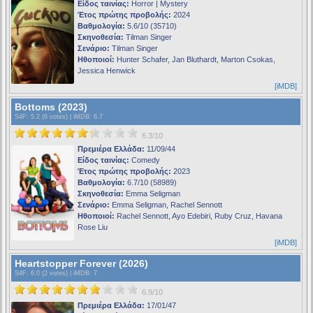
Είδος ταινίας:
Horror | Mystery
Έτος πρώτης προβολής:
2024
Βαθμολογία:
5.6/10 (35710)
Σκηνοθεσία:
Tilman Singer
Σενάριο:
Tilman Singer
Ηθοποιοί:
Hunter Schafer, Jan Bluthardt, Marton Csokas,
Jessica Henwick
[iMDB]
Bottoms (2023)
S4F
: 5.2 (6 votes) |
iMDB
: 6.7
6.3/10
Πρεμιέρα Ελλάδα:
11/09/44
Είδος ταινίας:
Comedy
Έτος πρώτης προβολής:
2023
Βαθμολογία:
6.7/10 (58989)
Σκηνοθεσία:
Emma Seligman
Σενάριο:
Emma Seligman, Rachel Sennott
Ηθοποιοί:
Rachel Sennott, Ayo Edebiri, Ruby Cruz, Havana
Rose Liu
[iMDB]
Heartstopper Forever (2026)
S4F
: 6.0 (2 votes) |
iMDB
: 7
6.9/10
Πρεμιέρα Ελλάδα:
17/01/47