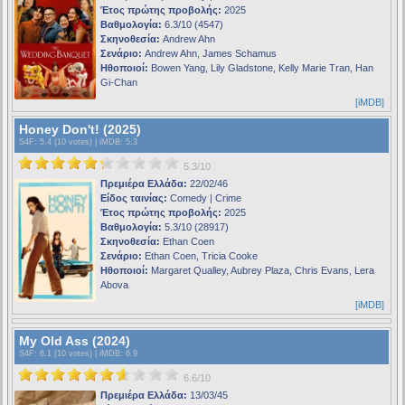
Έτος πρώτης προβολής:
2025
Βαθμολογία:
6.3/10 (4547)
Σκηνοθεσία:
Andrew Ahn
Σενάριο:
Andrew Ahn, James Schamus
Ηθοποιοί:
Bowen Yang, Lily Gladstone, Kelly Marie Tran, Han
Gi-Chan
[iMDB]
Honey Don't! (2025)
S4F
: 5.4 (10 votes) |
iMDB
: 5.3
5.3/10
Πρεμιέρα Ελλάδα:
22/02/46
Είδος ταινίας:
Comedy | Crime
Έτος πρώτης προβολής:
2025
Βαθμολογία:
5.3/10 (28917)
Σκηνοθεσία:
Ethan Coen
Σενάριο:
Ethan Coen, Tricia Cooke
Ηθοποιοί:
Margaret Qualley, Aubrey Plaza, Chris Evans, Lera
Abova
[iMDB]
My Old Ass (2024)
S4F
: 6.1 (10 votes) |
iMDB
: 6.9
6.6/10
Πρεμιέρα Ελλάδα:
13/03/45