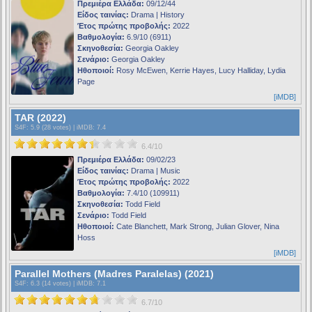
Πρεμιέρα Ελλάδα:
09/12/44
Είδος ταινίας:
Drama | History
Έτος πρώτης προβολής:
2022
Βαθμολογία:
6.9/10 (6911)
Σκηνοθεσία:
Georgia Oakley
Σενάριο:
Georgia Oakley
Ηθοποιοί:
Rosy McEwen, Kerrie Hayes, Lucy Halliday, Lydia
Page
[iMDB]
TAR (2022)
S4F
: 5.9 (28 votes) |
iMDB
: 7.4
6.4/10
Πρεμιέρα Ελλάδα:
09/02/23
Είδος ταινίας:
Drama | Music
Έτος πρώτης προβολής:
2022
Βαθμολογία:
7.4/10 (109911)
Σκηνοθεσία:
Todd Field
Σενάριο:
Todd Field
Ηθοποιοί:
Cate Blanchett, Mark Strong, Julian Glover, Nina
Hoss
[iMDB]
Parallel Mothers (Madres Paralelas) (2021)
S4F
: 6.3 (14 votes) |
iMDB
: 7.1
6.7/10