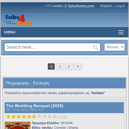
+ TV subtitles @
Subs4series.com
Register
|
Log in
MENU
1
2
3
4
Πληροφορίες - Επιλογές
Παρακάτω παρουσιάζονται ταινίες χαρακτηρισμένες ως *
lesbian
*
The Wedding Banquet (2025)
S4F
: 4.0 (5 votes) |
iMDB
: 6.3
5.7/10
Πρεμιέρα Ελλάδα:
18/10/46
Είδος ταινίας:
Comedy | Drama