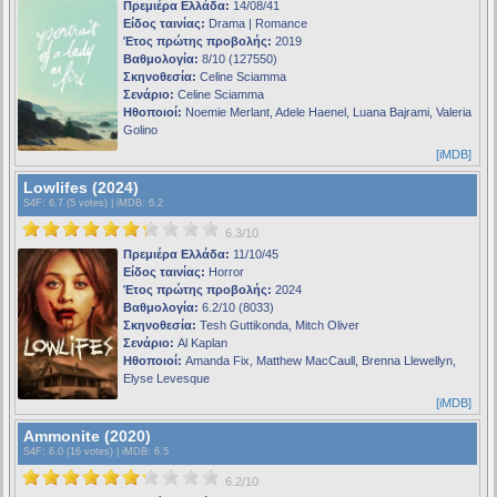
Πρεμιέρα Ελλάδα:
14/08/41
Είδος ταινίας:
Drama | Romance
Έτος πρώτης προβολής:
2019
Βαθμολογία:
8/10 (127550)
Σκηνοθεσία:
Celine Sciamma
Σενάριο:
Celine Sciamma
Ηθοποιοί:
Noemie Merlant, Adele Haenel, Luana Bajrami, Valeria
Golino
[iMDB]
Lowlifes (2024)
S4F
: 6.7 (5 votes) |
iMDB
: 6.2
6.3/10
Πρεμιέρα Ελλάδα:
11/10/45
Είδος ταινίας:
Horror
Έτος πρώτης προβολής:
2024
Βαθμολογία:
6.2/10 (8033)
Σκηνοθεσία:
Tesh Guttikonda, Mitch Oliver
Σενάριο:
Al Kaplan
Ηθοποιοί:
Amanda Fix, Matthew MacCaull, Brenna Llewellyn,
Elyse Levesque
[iMDB]
Ammonite (2020)
S4F
: 6.0 (16 votes) |
iMDB
: 6.5
6.2/10