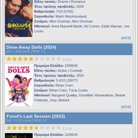
Είδος ταινίας:
Drama | Romance
Έτος πρώτης προβολής:
2026
Βαθμολογία:
7/10 (5765)
Σκηνοθεσία:
Wash Westmoreland
Σενάριο:
Alice Oseman, Alice Oseman
Ηθοποιοί:
Anna Maxwell Martin, Kit Connor, Eddie Marsan, Joe
Locke
[iMDB]
Drive-Away Dolls (2024)
S4F
: 3.8 (8 votes) |
iMDB
: 5.4
4.9/10
Πρεμιέρα Ελλάδα:
23/08/45
Είδος ταινίας:
Action | Comedy
Έτος πρώτης προβολής:
2024
Βαθμολογία:
5.4/10 (29077)
Σκηνοθεσία:
Ethan Coen
Σενάριο:
Ethan Coen, Tricia Cooke
Ηθοποιοί:
Margaret Qualley, Geraldine Viswanathan, Beanie
Feldstein, Joey Slotnick
[iMDB]
Freud's Last Session (2023)
S4F
: 5.3 (15 votes) |
iMDB
: 6.1
5.7/10
Πρεμιέρα Ελλάδα:
22/06/44