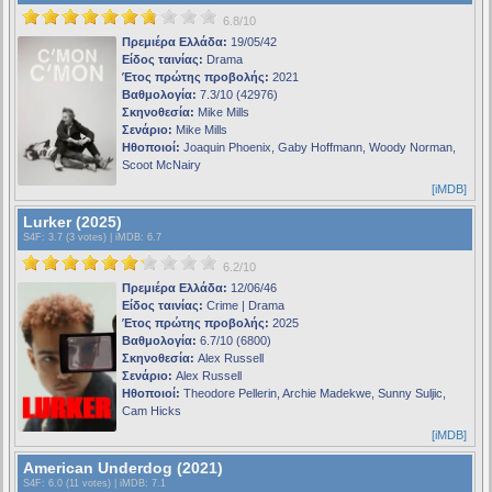
6.8/10
Πρεμιέρα Ελλάδα:
19/05/42
Είδος ταινίας:
Drama
Έτος πρώτης προβολής:
2021
Βαθμολογία:
7.3/10 (42976)
Σκηνοθεσία:
Mike Mills
Σενάριο:
Mike Mills
Ηθοποιοί:
Joaquin Phoenix, Gaby Hoffmann, Woody Norman,
Scoot McNairy
[iMDB]
Lurker (2025)
S4F
: 3.7 (3 votes) |
iMDB
: 6.7
6.2/10
Πρεμιέρα Ελλάδα:
12/06/46
Είδος ταινίας:
Crime | Drama
Έτος πρώτης προβολής:
2025
Βαθμολογία:
6.7/10 (6800)
Σκηνοθεσία:
Alex Russell
Σενάριο:
Alex Russell
Ηθοποιοί:
Theodore Pellerin, Archie Madekwe, Sunny Suljic,
Cam Hicks
[iMDB]
American Underdog (2021)
S4F
: 6.0 (11 votes) |
iMDB
: 7.1