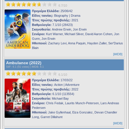
6.7/10
Πρεμιέρα Ελλάδα:
25/06/42
Είδος ταινίας:
Biography | Drama
Έτος πρώτης προβολής:
2021
Βαθμολογία:
7.1/10 (28423)
Σκηνοθεσία:
Andrew Erwin, Jon Erwin
Σενάριο:
Kurt Warner, Michael Silver, David Aaron Cohen, Jon
Gunn, Jon Erwin
Ηθοποιοί:
Zachary Levi, Anna Paquin, Hayden Zaller, Ser'Darius
Blain
[iMDB]
Ambulance (2022)
S4F
: 6.1 (51 votes) |
iMDB
: 6.1
6.1/10
Πρεμιέρα Ελλάδα:
17/03/22
Είδος ταινίας:
Action | Adventure
Έτος πρώτης προβολής:
2022
Βαθμολογία:
6.1/10 (113554)
Σκηνοθεσία:
Michael Bay
Σενάριο:
Chris Fedak, Laurits Munch-Petersen, Lars Andreas
Pedersen
Ηθοποιοί:
Jake Gyllenhaal, Eiza Gonzalez, Devan Chandler
Long, Garret Dillahunt
[iMDB]