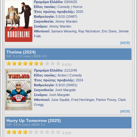
Πρεμιέρα Ελλάδα:
03/04/25
Είδος ταινίας:
Comedy | Horror
Έτος πρώτης προβολής:
2025
Βαθμολογία:
5.5/10 (10487)
Σκηνοθεσία:
Jimmy Warden
Σενάριο:
Jimmy Warden
Ηθοποιοί:
Samara Weaving, Ray Nicholson, Eric Dane, Jimmie
Fails
[iMDB]
Thelma (2024)
S4F
: 6.4 (15 votes) |
iMDB
: 6.9
6.6/10
Πρεμιέρα Ελλάδα:
21/12/45
Είδος ταινίας:
Action | Comedy
Έτος πρώτης προβολής:
2024
Βαθμολογία:
6.9/10 (29401)
Σκηνοθεσία:
Josh Margolin
Σενάριο:
Josh Margolin
Ηθοποιοί:
June Squibb, Fred Hechinger, Parker Posey, Clark
Gregg
[iMDB]
Hurry Up Tomorrow (2025)
S4F
: 4.8 (4 votes) |
iMDB
: 4.2
4.3/10