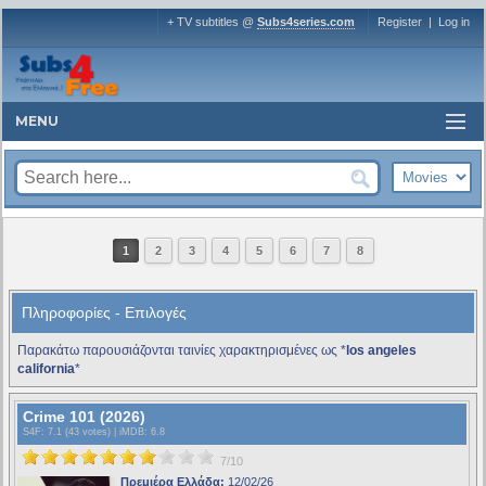
+ TV subtitles @
Subs4series.com
Register
|
Log in
MENU
1
2
3
4
5
6
7
8
Πληροφορίες - Επιλογές
Παρακάτω παρουσιάζονται ταινίες χαρακτηρισμένες ως *
los angeles
california
*
Crime 101 (2026)
S4F
: 7.1 (43 votes) |
iMDB
: 6.8
7/10
Πρεμιέρα Ελλάδα:
12/02/26