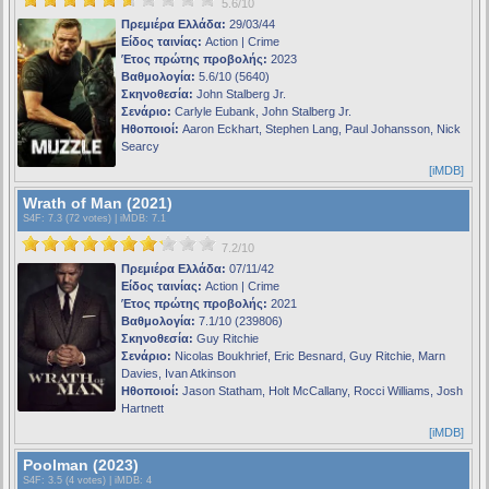
5.6/10
Πρεμιέρα Ελλάδα:
29/03/44
Είδος ταινίας:
Action | Crime
Έτος πρώτης προβολής:
2023
Βαθμολογία:
5.6/10 (5640)
Σκηνοθεσία:
John Stalberg Jr.
Σενάριο:
Carlyle Eubank, John Stalberg Jr.
Ηθοποιοί:
Aaron Eckhart, Stephen Lang, Paul Johansson, Nick
Searcy
[iMDB]
Wrath of Man (2021)
S4F
: 7.3 (72 votes) |
iMDB
: 7.1
7.2/10
Πρεμιέρα Ελλάδα:
07/11/42
Είδος ταινίας:
Action | Crime
Έτος πρώτης προβολής:
2021
Βαθμολογία:
7.1/10 (239806)
Σκηνοθεσία:
Guy Ritchie
Σενάριο:
Nicolas Boukhrief, Eric Besnard, Guy Ritchie, Marn
Davies, Ivan Atkinson
Ηθοποιοί:
Jason Statham, Holt McCallany, Rocci Williams, Josh
Hartnett
[iMDB]
Poolman (2023)
S4F
: 3.5 (4 votes) |
iMDB
: 4