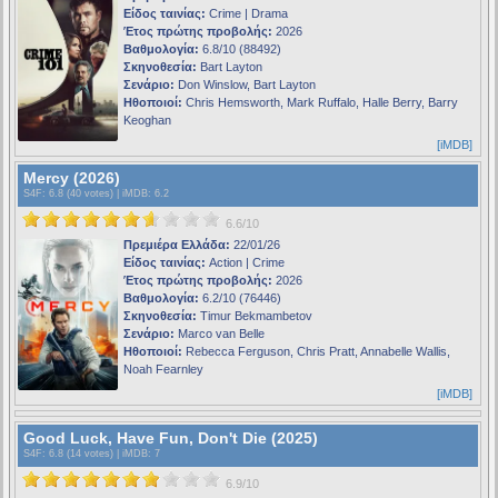
Είδος ταινίας:
Crime | Drama
Έτος πρώτης προβολής:
2026
Βαθμολογία:
6.8/10 (88492)
Σκηνοθεσία:
Bart Layton
Σενάριο:
Don Winslow, Bart Layton
Ηθοποιοί:
Chris Hemsworth, Mark Ruffalo, Halle Berry, Barry
Keoghan
[iMDB]
Mercy (2026)
S4F
: 6.8 (40 votes) |
iMDB
: 6.2
6.6/10
Πρεμιέρα Ελλάδα:
22/01/26
Είδος ταινίας:
Action | Crime
Έτος πρώτης προβολής:
2026
Βαθμολογία:
6.2/10 (76446)
Σκηνοθεσία:
Timur Bekmambetov
Σενάριο:
Marco van Belle
Ηθοποιοί:
Rebecca Ferguson, Chris Pratt, Annabelle Wallis,
Noah Fearnley
[iMDB]
Good Luck, Have Fun, Don't Die (2025)
S4F
: 6.8 (14 votes) |
iMDB
: 7
6.9/10