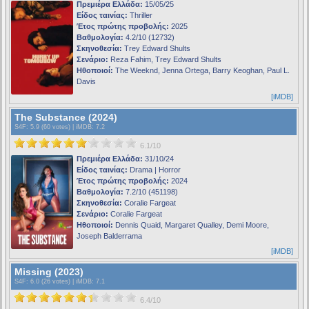
Πρεμιέρα Ελλάδα:
15/05/25
Είδος ταινίας:
Thriller
Έτος πρώτης προβολής:
2025
Βαθμολογία:
4.2/10 (12732)
Σκηνοθεσία:
Trey Edward Shults
Σενάριο:
Reza Fahim, Trey Edward Shults
Ηθοποιοί:
The Weeknd, Jenna Ortega, Barry Keoghan, Paul L.
Davis
[iMDB]
The Substance (2024)
S4F
: 5.9 (60 votes) |
iMDB
: 7.2
6.1/10
Πρεμιέρα Ελλάδα:
31/10/24
Είδος ταινίας:
Drama | Horror
Έτος πρώτης προβολής:
2024
Βαθμολογία:
7.2/10 (451198)
Σκηνοθεσία:
Coralie Fargeat
Σενάριο:
Coralie Fargeat
Ηθοποιοί:
Dennis Quaid, Margaret Qualley, Demi Moore,
Joseph Balderrama
[iMDB]
Missing (2023)
S4F
: 6.0 (26 votes) |
iMDB
: 7.1
6.4/10