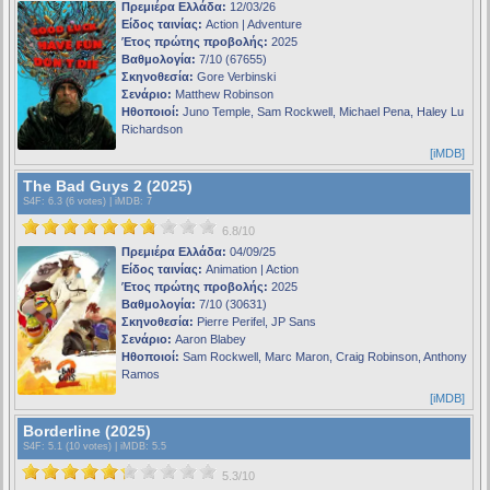
Πρεμιέρα Ελλάδα:
12/03/26
Είδος ταινίας:
Action | Adventure
Έτος πρώτης προβολής:
2025
Βαθμολογία:
7/10 (67655)
Σκηνοθεσία:
Gore Verbinski
Σενάριο:
Matthew Robinson
Ηθοποιοί:
Juno Temple, Sam Rockwell, Michael Pena, Haley Lu
Richardson
[iMDB]
The Bad Guys 2 (2025)
S4F
: 6.3 (6 votes) |
iMDB
: 7
6.8/10
Πρεμιέρα Ελλάδα:
04/09/25
Είδος ταινίας:
Animation | Action
Έτος πρώτης προβολής:
2025
Βαθμολογία:
7/10 (30631)
Σκηνοθεσία:
Pierre Perifel, JP Sans
Σενάριο:
Aaron Blabey
Ηθοποιοί:
Sam Rockwell, Marc Maron, Craig Robinson, Anthony
Ramos
[iMDB]
Borderline (2025)
S4F
: 5.1 (10 votes) |
iMDB
: 5.5
5.3/10