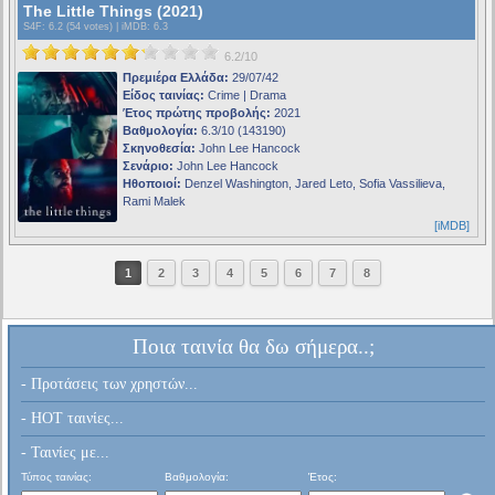
The Little Things (2021)
S4F
: 6.2 (54 votes) |
iMDB
: 6.3
6.2/10
Πρεμιέρα Ελλάδα:
29/07/42
Είδος ταινίας:
Crime | Drama
Έτος πρώτης προβολής:
2021
Βαθμολογία:
6.3/10 (143190)
Σκηνοθεσία:
John Lee Hancock
Σενάριο:
John Lee Hancock
Ηθοποιοί:
Denzel Washington, Jared Leto, Sofia Vassilieva,
Rami Malek
[iMDB]
1
2
3
4
5
6
7
8
Ποια ταινία θα δω σήμερα..;
- Προτάσεις των χρηστών...
- HOT ταινίες...
- Ταινίες με...
Τύπος ταινίας:
Βαθμολογία:
Έτος: