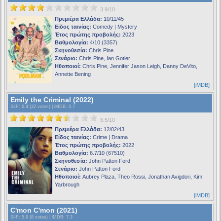
3.9/10
Πρεμιέρα Ελλάδα:
10/11/45
Είδος ταινίας:
Comedy | Mystery
Έτος πρώτης προβολής:
2023
Βαθμολογία:
4/10 (3357)
Σκηνοθεσία:
Chris Pine
Σενάριο:
Chris Pine, Ian Gotler
Ηθοποιοί:
Chris Pine, Jennifer Jason Leigh, Danny DeVito,
Annette Bening
[iMDB]
Emily the Criminal (2022)
S4F
: 6.4 (32 votes) |
iMDB
: 6.7
6.5/10
Πρεμιέρα Ελλάδα:
12/02/43
Είδος ταινίας:
Crime | Drama
Έτος πρώτης προβολής:
2022
Βαθμολογία:
6.7/10 (67510)
Σκηνοθεσία:
John Patton Ford
Σενάριο:
John Patton Ford
Ηθοποιοί:
Aubrey Plaza, Theo Rossi, Jonathan Avigdori, Kim
Yarbrough
[iMDB]
C'mon C'mon (2021)
S4F
: 5.9 (8 votes) |
iMDB
: 7.3