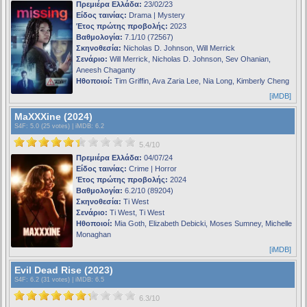
Πρεμιέρα Ελλάδα:
23/02/23
Είδος ταινίας:
Drama | Mystery
Έτος πρώτης προβολής:
2023
Βαθμολογία:
7.1/10 (72567)
Σκηνοθεσία:
Nicholas D. Johnson, Will Merrick
Σενάριο:
Will Merrick, Nicholas D. Johnson, Sev Ohanian,
Aneesh Chaganty
Ηθοποιοί:
Tim Griffin, Ava Zaria Lee, Nia Long, Kimberly Cheng
[iMDB]
MaXXXine (2024)
S4F
: 5.0 (25 votes) |
iMDB
: 6.2
5.4/10
Πρεμιέρα Ελλάδα:
04/07/24
Είδος ταινίας:
Crime | Horror
Έτος πρώτης προβολής:
2024
Βαθμολογία:
6.2/10 (89204)
Σκηνοθεσία:
Ti West
Σενάριο:
Ti West, Ti West
Ηθοποιοί:
Mia Goth, Elizabeth Debicki, Moses Sumney, Michelle
Monaghan
[iMDB]
Evil Dead Rise (2023)
S4F
: 6.2 (31 votes) |
iMDB
: 6.5
6.3/10