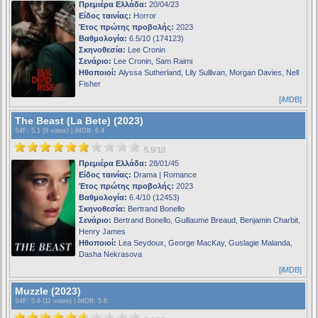
Πρεμιέρα Ελλάδα:
20/04/23
Είδος ταινίας:
Horror
Έτος πρώτης προβολής:
2023
Βαθμολογία:
6.5/10 (174123)
Σκηνοθεσία:
Lee Cronin
Σενάριο:
Lee Cronin, Sam Raimi
Ηθοποιοί:
Alyssa Sutherland, Lily Sullivan, Morgan Davies, Nell
Fisher
[iMDB]
The Beast (La Bete) (2023)
S4F
: 5.1 (9 votes) |
iMDB
: 6.4
5.9/10
Πρεμιέρα Ελλάδα:
28/01/45
Είδος ταινίας:
Drama | Romance
Έτος πρώτης προβολής:
2023
Βαθμολογία:
6.4/10 (12453)
Σκηνοθεσία:
Bertrand Bonello
Σενάριο:
Bertrand Bonello, Guillaume Breaud, Benjamin Charbit,
Henry James
Ηθοποιοί:
Lea Seydoux, George MacKay, Guslagie Malanda,
Dasha Nekrasova
[iMDB]
Muzzle (2023)
S4F
: 5.6 (11 votes) |
iMDB
: 5.6