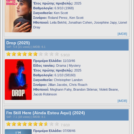
Έτος πρώτης προβολής:
2025
Βαθμολογία:
6.9/10 (1968)
Σκηνοθεσία:
Ken Scott
Σενάριο:
Roland Perez, Ken Scott
Ηθοποιοί:
Leila Bekhti, Jonathan Cohen, Josephine Japy, Lionel
Dray
[iMDB]
Drop (2025)
S4F
: 5.8 (21 votes) |
iMDB
: 6.1
5.9/10
Πρεμιέρα Ελλάδα:
11/10/46
Είδος ταινίας:
Drama | Mystery
Έτος πρώτης προβολής:
2025
Βαθμολογία:
6.1/10 (58160)
Σκηνοθεσία:
Christopher Landon
Σενάριο:
Jillian Jacobs, Chris Roach
Ηθοποιοί:
Meghann Fahy, Brandon Sklenar, Violett Beane,
Jacob Robinson
[iMDB]
I'm Still Here (Ainda Estou Aqui) (2024)
S4F
: 7.1 (18 votes) |
iMDB
: 8.1
7.6/10
Πρεμιέρα Ελλάδα:
07/08/46