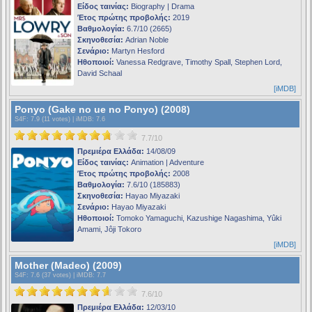
Είδος ταινίας:
Biography | Drama
Έτος πρώτης προβολής:
2019
Βαθμολογία:
6.7/10 (2665)
Σκηνοθεσία:
Adrian Noble
Σενάριο:
Martyn Hesford
Ηθοποιοί:
Vanessa Redgrave, Timothy Spall, Stephen Lord,
David Schaal
[iMDB]
Ponyo (Gake no ue no Ponyo) (2008)
S4F
: 7.9 (11 votes) |
iMDB
: 7.6
7.7/10
Πρεμιέρα Ελλάδα:
14/08/09
Είδος ταινίας:
Animation | Adventure
Έτος πρώτης προβολής:
2008
Βαθμολογία:
7.6/10 (185883)
Σκηνοθεσία:
Hayao Miyazaki
Σενάριο:
Hayao Miyazaki
Ηθοποιοί:
Tomoko Yamaguchi, Kazushige Nagashima, Yûki
Amami, Jôji Tokoro
[iMDB]
Mother (Madeo) (2009)
S4F
: 7.6 (37 votes) |
iMDB
: 7.7
7.6/10
Πρεμιέρα Ελλάδα:
12/03/10