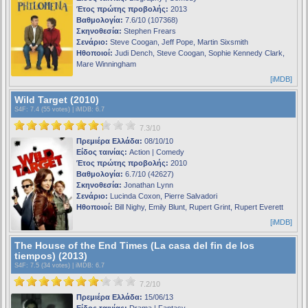
Έτος πρώτης προβολής:
2013
Βαθμολογία:
7.6/10 (107368)
Σκηνοθεσία:
Stephen Frears
Σενάριο:
Steve Coogan, Jeff Pope, Martin Sixsmith
Ηθοποιοί:
Judi Dench, Steve Coogan, Sophie Kennedy Clark,
Mare Winningham
[iMDB]
Wild Target (2010)
S4F
: 7.4 (55 votes) |
iMDB
: 6.7
7.3/10
Πρεμιέρα Ελλάδα:
08/10/10
Είδος ταινίας:
Action | Comedy
Έτος πρώτης προβολής:
2010
Βαθμολογία:
6.7/10 (42627)
Σκηνοθεσία:
Jonathan Lynn
Σενάριο:
Lucinda Coxon, Pierre Salvadori
Ηθοποιοί:
Bill Nighy, Emily Blunt, Rupert Grint, Rupert Everett
[iMDB]
The House of the End Times (La casa del fin de los
tiempos) (2013)
S4F
: 7.5 (34 votes) |
iMDB
: 6.7
7.2/10
Πρεμιέρα Ελλάδα:
15/06/13