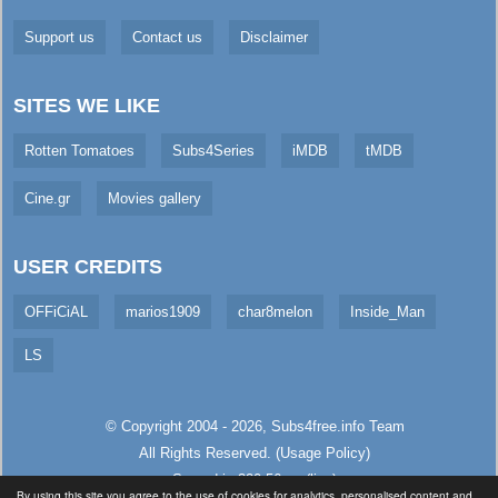
Support us
Contact us
Disclaimer
SITES WE LIKE
Rotten Tomatoes
Subs4Series
iMDB
tMDB
Cine.gr
Movies gallery
USER CREDITS
OFFiCiAL
marios1909
char8melon
Inside_Man
LS
© Copyright 2004 - 2026,
Subs4free.info
Team
All Rights Reserved. (
Usage Policy
)
Served in 320.56ms (live)
By using this site you agree to the use of cookies for analytics, personalised content and