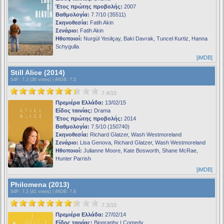
Έτος πρώτης προβολής:
2007
Βαθμολογία:
7.7/10 (35511)
Σκηνοθεσία:
Fatih Akin
Σενάριο:
Fatih Akin
Ηθοποιοί:
Nurgül Yesilçay, Baki Davrak, Tuncel Kurtiz, Hanna
Schygulla
[iMDB]
Still Alice (2014)
S4F
: 7.3 (36 votes) |
iMDB
: 7.5
7.4/10
Πρεμιέρα Ελλάδα:
13/02/15
Είδος ταινίας:
Drama
Έτος πρώτης προβολής:
2014
Βαθμολογία:
7.5/10 (150740)
Σκηνοθεσία:
Richard Glatzer, Wash Westmoreland
Σενάριο:
Lisa Genova, Richard Glatzer, Wash Westmoreland
Ηθοποιοί:
Julianne Moore, Kate Bosworth, Shane McRae,
Hunter Parrish
[iMDB]
Philomena (2013)
S4F
: 7.2 (41 votes) |
iMDB
: 7.6
7.3/10
Πρεμιέρα Ελλάδα:
27/02/14
Είδος ταινίας:
Biography | Comedy