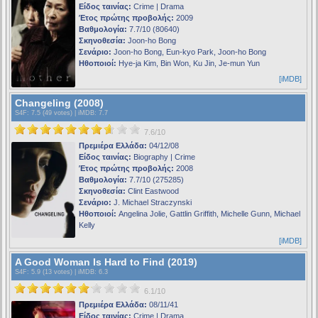
Είδος ταινίας:
Crime | Drama
Έτος πρώτης προβολής:
2009
Βαθμολογία:
7.7/10 (80640)
Σκηνοθεσία:
Joon-ho Bong
Σενάριο:
Joon-ho Bong, Eun-kyo Park, Joon-ho Bong
Ηθοποιοί:
Hye-ja Kim, Bin Won, Ku Jin, Je-mun Yun
[iMDB]
Changeling (2008)
S4F
: 7.5 (49 votes) |
iMDB
: 7.7
7.6/10
Πρεμιέρα Ελλάδα:
04/12/08
Είδος ταινίας:
Biography | Crime
Έτος πρώτης προβολής:
2008
Βαθμολογία:
7.7/10 (275285)
Σκηνοθεσία:
Clint Eastwood
Σενάριο:
J. Michael Straczynski
Ηθοποιοί:
Angelina Jolie, Gattlin Griffith, Michelle Gunn, Michael
Kelly
[iMDB]
A Good Woman Is Hard to Find (2019)
S4F
: 5.9 (13 votes) |
iMDB
: 6.3
6.1/10
Πρεμιέρα Ελλάδα:
08/11/41
Είδος ταινίας:
Crime | Drama