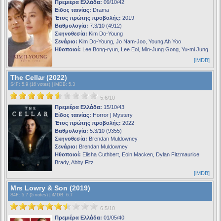
Πρεμιέρα Ελλάδα:
09/10/42
Είδος ταινίας:
Drama
Έτος πρώτης προβολής:
2019
Βαθμολογία:
7.3/10 (4912)
Σκηνοθεσία:
Kim Do-Young
Σενάριο:
Kim Do-Young, Jo Nam-Joo, Young Ah Yoo
Ηθοποιοί:
Lee Bong-ryun, Lee Eol, Min-Jung Gong, Yu-mi Jung
[iMDB]
The Cellar (2022)
S4F
: 5.9 (16 votes) |
iMDB
: 5.3
5.6/10
Πρεμιέρα Ελλάδα:
15/10/43
Είδος ταινίας:
Horror | Mystery
Έτος πρώτης προβολής:
2022
Βαθμολογία:
5.3/10 (9355)
Σκηνοθεσία:
Brendan Muldowney
Σενάριο:
Brendan Muldowney
Ηθοποιοί:
Elisha Cuthbert, Eoin Macken, Dylan Fitzmaurice
Brady, Abby Fitz
[iMDB]
Mrs Lowry & Son (2019)
S4F
: 5.7 (5 votes) |
iMDB
: 6.7
6.5/10
Πρεμιέρα Ελλάδα:
01/05/40