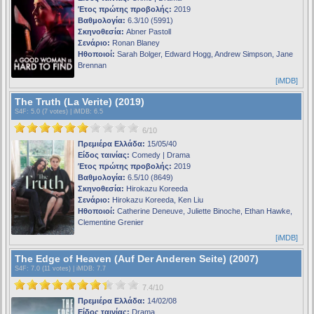
Έτος πρώτης προβολής:
2019
Βαθμολογία:
6.3/10 (5991)
Σκηνοθεσία:
Abner Pastoll
Σενάριο:
Ronan Blaney
Ηθοποιοί:
Sarah Bolger, Edward Hogg, Andrew Simpson, Jane
Brennan
[iMDB]
The Truth (La Verite) (2019)
S4F
: 5.0 (7 votes) |
iMDB
: 6.5
6/10
Πρεμιέρα Ελλάδα:
15/05/40
Είδος ταινίας:
Comedy | Drama
Έτος πρώτης προβολής:
2019
Βαθμολογία:
6.5/10 (8649)
Σκηνοθεσία:
Hirokazu Koreeda
Σενάριο:
Hirokazu Koreeda, Ken Liu
Ηθοποιοί:
Catherine Deneuve, Juliette Binoche, Ethan Hawke,
Clementine Grenier
[iMDB]
The Edge of Heaven (Auf Der Anderen Seite) (2007)
S4F
: 7.0 (11 votes) |
iMDB
: 7.7
7.4/10
Πρεμιέρα Ελλάδα:
14/02/08
Είδος ταινίας:
Drama