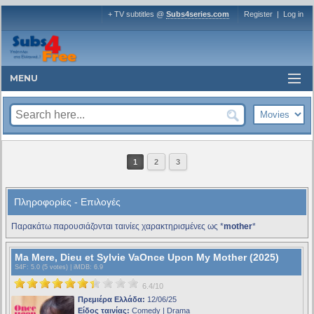
+ TV subtitles @
Subs4series.com
Register
|
Log in
MENU
1
2
3
Πληροφορίες - Επιλογές
Παρακάτω παρουσιάζονται ταινίες χαρακτηρισμένες ως *
mother
*
Ma Mere, Dieu et Sylvie VaOnce Upon My Mother (2025)
S4F
: 5.0 (5 votes) |
iMDB
: 6.9
6.4/10
Πρεμιέρα Ελλάδα:
12/06/25
Είδος ταινίας:
Comedy | Drama