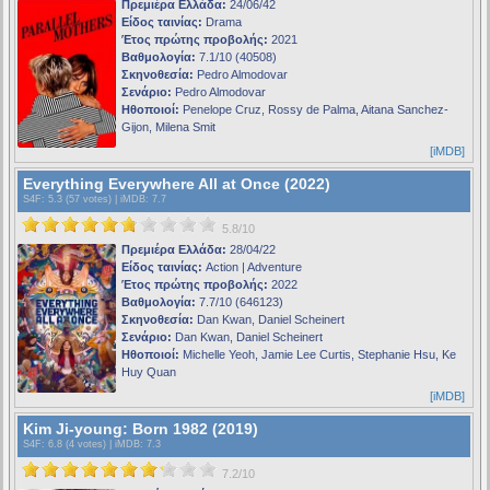
Πρεμιέρα Ελλάδα:
24/06/42
Είδος ταινίας:
Drama
Έτος πρώτης προβολής:
2021
Βαθμολογία:
7.1/10 (40508)
Σκηνοθεσία:
Pedro Almodovar
Σενάριο:
Pedro Almodovar
Ηθοποιοί:
Penelope Cruz, Rossy de Palma, Aitana Sanchez-
Gijon, Milena Smit
[iMDB]
Everything Everywhere All at Once (2022)
S4F
: 5.3 (57 votes) |
iMDB
: 7.7
5.8/10
Πρεμιέρα Ελλάδα:
28/04/22
Είδος ταινίας:
Action | Adventure
Έτος πρώτης προβολής:
2022
Βαθμολογία:
7.7/10 (646123)
Σκηνοθεσία:
Dan Kwan, Daniel Scheinert
Σενάριο:
Dan Kwan, Daniel Scheinert
Ηθοποιοί:
Michelle Yeoh, Jamie Lee Curtis, Stephanie Hsu, Ke
Huy Quan
[iMDB]
Kim Ji-young: Born 1982 (2019)
S4F
: 6.8 (4 votes) |
iMDB
: 7.3
7.2/10