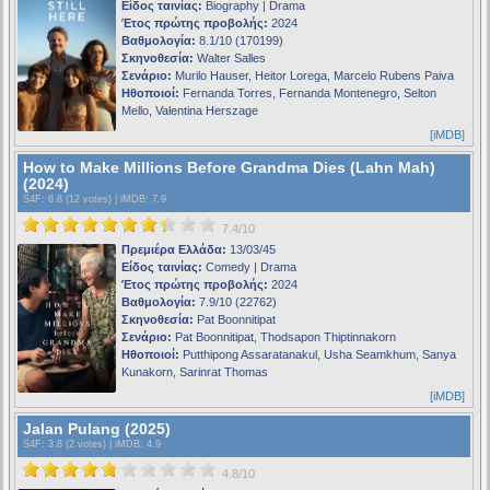
Είδος ταινίας:
Biography | Drama
Έτος πρώτης προβολής:
2024
Βαθμολογία:
8.1/10 (170199)
Σκηνοθεσία:
Walter Salles
Σενάριο:
Murilo Hauser, Heitor Lorega, Marcelo Rubens Paiva
Ηθοποιοί:
Fernanda Torres, Fernanda Montenegro, Selton
Mello, Valentina Herszage
[iMDB]
How to Make Millions Before Grandma Dies (Lahn Mah)
(2024)
S4F
: 6.8 (12 votes) |
iMDB
: 7.9
7.4/10
Πρεμιέρα Ελλάδα:
13/03/45
Είδος ταινίας:
Comedy | Drama
Έτος πρώτης προβολής:
2024
Βαθμολογία:
7.9/10 (22762)
Σκηνοθεσία:
Pat Boonnitipat
Σενάριο:
Pat Boonnitipat, Thodsapon Thiptinnakorn
Ηθοποιοί:
Putthipong Assaratanakul, Usha Seamkhum, Sanya
Kunakorn, Sarinrat Thomas
[iMDB]
Jalan Pulang (2025)
S4F
: 3.8 (2 votes) |
iMDB
: 4.9
4.8/10