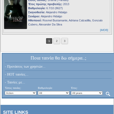
Είδος ταινίας:
Drama | Fantasy
Έτος πρώτης προβολής:
2013
Βαθμολογία:
6.7/10 (8627)
Σκηνοθεσία:
Alejandro Hidalgo
Σενάριο:
Alejandro Hidalgo
Ηθοποιοί:
Rosmel Bustamante, Adriana Calzadilla, Gonzalo
Cubero, Alexander Da Silva
[iMDB]
1
2
3
Ποια ταινία θα δω σήμερα..;
- Προτάσεις των χρηστών...
- HOT ταινίες...
- Ταινίες με...
Τύπος ταινίας:
Βαθμολογία:
Έτος:
SITE LINKS