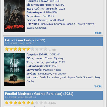
Πρεμιέρα Ελλάδα:
30/04/46
Είδος ταινίας:
Horror | Mystery
Έτος πρώτης προβολής:
2025
Βαθμολογία:
4.9/10 (539)
Σκηνοθεσία:
JeroPoint
Σενάριο:
Diodora, SandikaGusti
Ηθοποιοί:
Luna Maya, Shareefa Daanish, Taskya Namya,
Saskia Chadwick
[iMDB]
Little Bone Lodge (2023)
S4F
: 6.5 (11 votes) |
iMDB
: 6
6.2/10
Πρεμιέρα Ελλάδα:
30/12/44
Είδος ταινίας:
Crime | Mystery
Έτος πρώτης προβολής:
2023
Βαθμολογία:
6/10 (14455)
Σκηνοθεσία:
Matthias Hoene
Σενάριο:
Neil Linpow, Neil Linpow
Ηθοποιοί:
Joely Richardson, Neil Linpow, Sadie Soverall, Harry
Cadby
[iMDB]
Parallel Mothers (Madres Paralelas) (2021)
S4F
: 6.3 (14 votes) |
iMDB
: 7.1
6.7/10