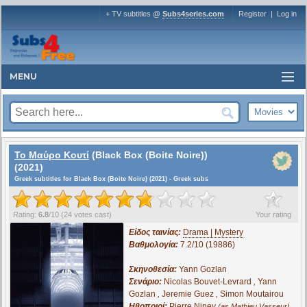
+ TV subtitles @
Subs4series.com
Register
|
Log in
MENU
Το Μαύρο Κουτί
(Black Box (Boite Noire))
(2021)
Greek subtitles for Black Box (Boite Noire) (2021) - Greek subs
?
Rating:
6.8
/
10
(
24
votes cast)
Your rating
Είδος ταινίας:
Drama | Mystery
Βαθμολογία:
7.2/10 (19886)
Σκηνοθεσία:
Yann Gozlan
Σενάριο:
Nicolas Bouvet-Levrard
,
Yann
Gozlan
,
Jeremie Guez
,
Simon Moutairou
Ηθοποιοί:
Pierre Niney
,
(as Mathieu Vasseur)