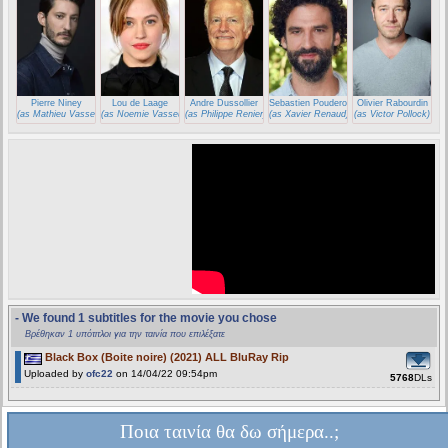
Pierre Niney
Lou de Laage
Andre Dussollier
Sebastien Pouderoux
Olivier Rabourdin
(as Mathieu Vasseur)
(as Noemie Vasseur)
(as Philippe Renier)
(as Xavier Renaud)
(as Victor Pollock)
- We found 1 subtitles for the movie you chose
Βρέθηκαν 1 υπότιτλοι για την ταινία που επιλέξατε
Black Box (Boite noire) (2021) ALL BluRay Rip
Uploaded by
ofc22
on 14/04/22 09:54pm
5768
DLs
Ποια ταινία θα δω σήμερα..;