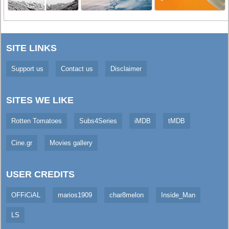
SITE LINKS
Support us
Contact us
Disclaimer
SITES WE LIKE
Rotten Tomatoes
Subs4Series
iMDB
tMDB
Cine.gr
Movies gallery
USER CREDITS
OFFiCiAL
marios1909
char8melon
Inside_Man
LS