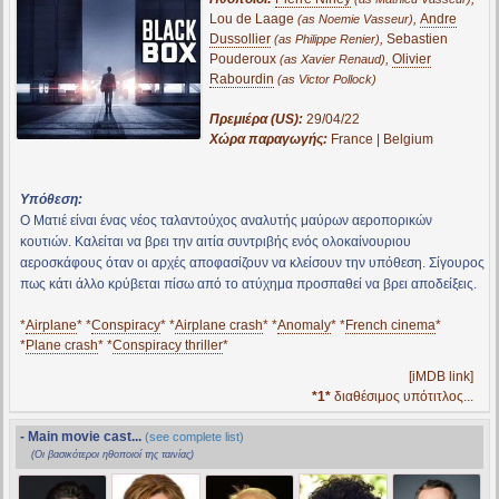
Lou de Laage
,
Andre
(as Noemie Vasseur)
Dussollier
,
Sebastien
(as Philippe Renier)
Pouderoux
,
Olivier
(as Xavier Renaud)
Rabourdin
(as Victor Pollock)
Πρεμιέρα (US):
29/04/22
Χώρα παραγωγής:
France | Belgium
Υπόθεση:
Ο Ματιέ είναι ένας νέος ταλαντούχος αναλυτής μαύρων αεροπορικών
κουτιών. Καλείται να βρει την αιτία συντριβής ενός ολοκαίνουριου
αεροσκάφους όταν οι αρχές αποφασίζουν να κλείσουν την υπόθεση. Σίγουρος
πως κάτι άλλο κρύβεται πίσω από το ατύχημα προσπαθεί να βρει αποδείξεις.
*
Airplane
* *
Conspiracy
* *
Airplane crash
* *
Anomaly
* *
French cinema
*
*
Plane crash
* *
Conspiracy thriller
*
[iMDB link]
*1*
διαθέσιμος υπότιτλος...
- Main movie cast...
(see complete list)
(Οι βασικότεροι ηθοποιοί της ταινίας)