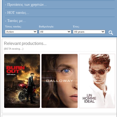
- Προτάσεις των χρηστών...
- HOT ταινίες...
- Ταινίες με...
Τύπος ταινίας:
Βαθμολογία:
Έτος:
Relevant productions...
(BETA testing...)