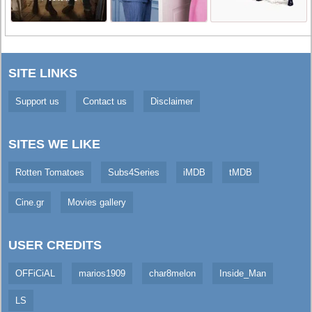
SITE LINKS
Support us
Contact us
Disclaimer
SITES WE LIKE
Rotten Tomatoes
Subs4Series
iMDB
tMDB
Cine.gr
Movies gallery
USER CREDITS
OFFiCiAL
marios1909
char8melon
Inside_Man
LS