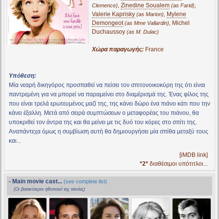
,
Zinedine Soualem
,
Clemence)
(as Farid)
Valerie Kaprisky
,
Mylene
(as Marion)
Demongeot
,
Michel
(as Mme Vallardin)
Duchaussoy
(as M. Dulac)
Χώρα παραγωγής:
France
Υπόθεση:
Μία νεαρή δικηγόρος προσπαθεί να πείσει τον σπιτονοικοκύρη της ότι είναι
παντρεμένη για να μπορεί να παραμείνει στο διαμέρισμά της. Ένας φίλος της
που είναι τρελά ερωτευμένος μαζί της, της κάνει δώρο ένα πιάνο κάτι που την
κάνει έξαλλη. Μετά από σειρά συμπτώσεων ο μεταφορέας του πιάνου, θα
υποκριθεί τον άντρα της και θα μείνει με τις δυό του κόρες στο σπίτι της.
Αναπάντεχα όμως η συμβίωση αυτή θα δημιουργήσει μία σπίθα μεταξύ τους
και...
[iMDB link]
*2*
διαθέσιμοι υπότιτλοι...
- Main movie cast...
(see complete list)
(Οι βασικότεροι ηθοποιοί της ταινίας)