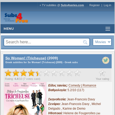
+ TV subtitles @
Subs4series.com
Register
|
Log in
MENU
So Woman! (Tricheuse)
(2009)
Greek subtitles for So Woman! (Tricheuse) (2009) - Greek subs
?
Rating:
4.4
/
10
(
7
votes cast)
Your rating
Είδος ταινίας:
Comedy | Romance
Βαθμολογία:
5.2/10 (117)
Σκηνοθεσία:
Jean-Francois Davy
Σενάριο:
Jean-Francois Davy
,
Michel
Delgado
,
Karine de Demo
Ηθοποιοί:
Helene de Fougerolles
(as