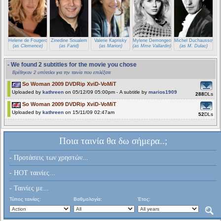
Helene de Fougerolles
Zinedine Soualem
Valerie Kaprisky
Mylene Demongeot
Michel Duchaussoy
(as Clemence)
(as Farid)
(as Marion)
(as Mme Vallardin)
(as M. Dulac)
- We found 2 subtitles for the movie you chose
Βρέθηκαν 2 υπότιτλοι για την ταινία που επιλέξατε
So Woman 2009 DVDRip XviD-VoMiT
Uploaded by
kathreen
on 05/12/09 05:00pm - A subtitle by
marios1909
288
DLs
So Woman 2009 DVDRip XviD-VoMiT
Uploaded by
kathreen
on 15/11/09 02:47am
52
DLs
Ποια ταινία θα δω σήμερα..;
- Προτάσεις των χρηστών...
- HOT ταινίες...
- Ταινίες με...
Τύπος ταινίας:
Βαθμολογία:
Έτος: