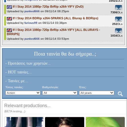
10521
DLs
If I Stay 2014 1080p-720p BrRip x264-YIFY (DvD)
Uploaded by
punked666
on 09/11/14 08:25pm
7306
DLs
If I Stay 2014 BDRip x264-SPARKS (ALL Bluray & BDRips)
Uploaded by
furious99
on 08/11/14 03:38pm
252
DLs
If I Stay 2014 1080p-720p BrRip x264-YIFY [ALL BLURAYS -
BRRiPS]
1034
DLs
Uploaded by
punked666
on 08/11/14 03:53pm
Ποια ταινία θα δω σήμερα..;
- Προτάσεις των χρηστών...
- HOT ταινίες...
- Ταινίες με...
Τύπος ταινίας:
Βαθμολογία:
Έτος:
Relevant productions...
(BETA testing...)