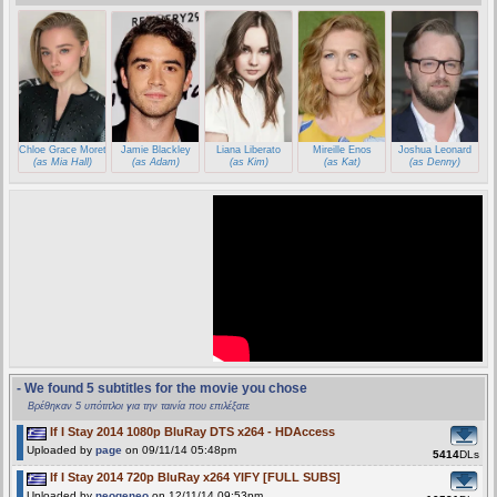
Chloe Grace Moretz
Jamie Blackley
Liana Liberato
Mireille Enos
Joshua Leonard
(as Mia Hall)
(as Adam)
(as Kim)
(as Kat)
(as Denny)
- We found 5 subtitles for the movie you chose
Βρέθηκαν 5 υπότιτλοι για την ταινία που επιλέξατε
If I Stay 2014 1080p BluRay DTS x264 - HDAccess
Uploaded by
page
on 09/11/14 05:48pm
5414
DLs
If I Stay 2014 720p BluRay x264 YIFY [FULL SUBS]
Uploaded by
neogeneo
on 12/11/14 09:53pm