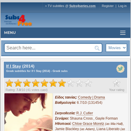
+ TV subtitles @
Subs4series.com
Register
|
Log in
MENU
If I Stay
(2014)
Greek subtitles for If I Stay (2014) - Greek subs
?
Rating:
7.0
/
10
(
41
votes cast)
Your rating
Είδος ταινίας:
Comedy | Drama
Βαθμολογία:
6.7/10 (131454)
Σκηνοθεσία:
R.J. Cutler
Σενάριο:
Shauna Cross
,
Gayle Forman
Ηθοποιοί:
Chloe Grace Moretz
,
(as Mia Hall)
Jamie Blackley
,
Liana Liberato
(as Adam)
(as