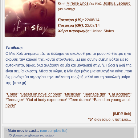
,
Mireille Enos
,
Joshua Leonard
Kim)
(as Kat)
(as Denny)
Πρεμιέρα (US):
22/08/14
Πρεμιέρα (GR):
22/08/14
Χώρα παραγωγής:
United States
Υπόθεση:
Ο Μία Χολ αντιμετωπίζει το δίλλημα να ακολουθήσει το μουσικό θέατρο ή να
ακούσει την καρδιά της, κοντά στον Άνταμ. Σε μια συνηθισμένη βόλτα με το
αυτοκίνητο, όμως, όλα αλλάζουν σε μία και μοναδική στιγμή. Τώρα η ζωή της
είναι σε μία κλωστή. Μέσα σε κώμα, η Μία έχει μόνο μία επιλογή να κάνει, που
όχι μονάχα θα σφραγίσει την υπόλοιπη της ζωή, αλλά και τη συνολική μοίρα
της. [cine.gr]
*
Coma
* *
Based on novel or book
* *
Musician
* *
Teenage girl
* *
Car accident
*
*
Teenager
* *
Out of body experience
* *
Teen drama
* *
Based on young adult
novel
*
[iMDB link]
*5*
διαθέσιμοι υπότιτλοι...
- Main movie cast...
(see complete list)
(Οι βασικότεροι ηθοποιοί της ταινίας)