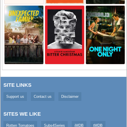
SITE LINKS
Support us
Contact us
Disclaimer
SITES WE LIKE
Rotten Tomatoes
Subs4Series
iMDB
tMDB