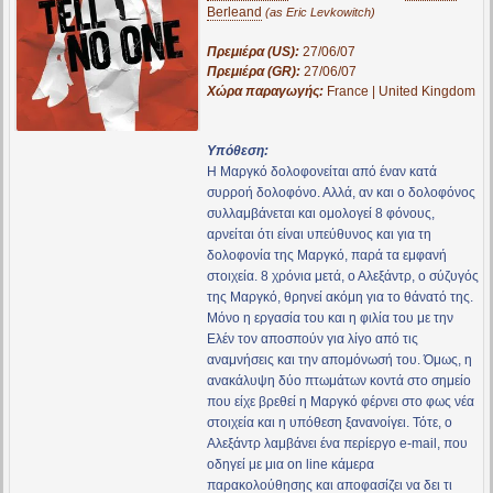
Berleand
(as Eric Levkowitch)
Πρεμιέρα (US):
27/06/07
Πρεμιέρα (GR):
27/06/07
Χώρα παραγωγής:
France | United Kingdom
Υπόθεση:
Η Μαργκό δολοφονείται από έναν κατά
συρροή δολοφόνο. Αλλά, αν και ο δολοφόνος
συλλαμβάνεται και ομολογεί 8 φόνους,
αρνείται ότι είναι υπεύθυνος και για τη
δολοφονία της Μαργκό, παρά τα εμφανή
στοιχεία. 8 χρόνια μετά, ο Αλεξάντρ, ο σύζυγός
της Μαργκό, θρηνεί ακόμη για το θάνατό της.
Μόνο η εργασία του και η φιλία του με την
Ελέν τον αποσπούν για λίγο από τις
αναμνήσεις και την απομόνωσή του. Όμως, η
ανακάλυψη δύο πτωμάτων κοντά στο σημείο
που είχε βρεθεί η Μαργκό φέρνει στο φως νέα
στοιχεία και η υπόθεση ξανανοίγει. Τότε, ο
Αλεξάντρ λαμβάνει ένα περίεργο e-mail, που
οδηγεί με μια on line κάμερα
παρακολούθησης και αποφασίζει να δει τι