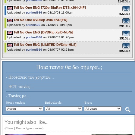
Uploaded by
punked666
on 08/04/08 07:16am
1142
DLs
Tell No One ENG [720p BluRay DTS x264-J4F]
Uploaded by
punked666
on 03/10/08 11:00am
522
DLs
Tell No One DVDRip XviD SvR(FR)
Uploaded by
antonis26
on 24/06/07 10:18pm
291
DLs
Tell No One ENG [DVDRip XviD-MoNi]
Uploaded by
punked666
on 29/06/07 01:20pm
351
DLs
Tell No One ENG [LiMiTED DVDrip-HLS]
Uploaded by
punked666
on 08/07/07 02:53pm
503
DLs
Ποια ταινία θα δω σήμερα..;
- Προτάσεις των χρηστών...
- HOT ταινίες...
- Ταινίες με...
Τύπος ταινίας:
Βαθμολογία:
Έτος:
You might also like...
(Crime | Drama type movies)