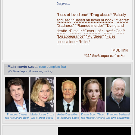
δείχνει...
*
Loss of loved one
* *
Drug abuse
* *
Falsely
accused
* *
Based on novel or book
* *
Secret
*
*
Sadness
* *
Planned murder
* *
Dying and
death
* *
E-mail
* *
Cover-up
* *
Love
* *
Grief
*
*
Disappearance
* *
Murderer
* *
False
accusations
* *
Killer
*
[iMDB link]
*11*
διαθέσιμοι υπότιτλοι...
- Main movie cast...
(see complete list)
(Οι βασικότεροι ηθοποιοί της ταινίας)
Francois Cluzet
Marie-Josee Croze
Andre Dussollier
Kristin Scott Thomas
Francois Berleand
(as Alexandre Beck)
(as Margot Beck)
(as Jacques Laurentin)
(as Helene Perkins)
(as Eric Levkowitch)