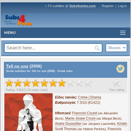
+ TV subtitles @
Subs4series.com
Register
|
Log in
MENU
Tell no one
(2006)
Greek subtitles for Tell no one (2006) - Greek subs
?
Rating:
7.0
/
10
(
19
votes cast)
Your rating
Είδος ταινίας:
Crime | Drama
Βαθμολογία:
7.5/10 (61422)
Ηθοποιοί:
Francois Cluzet
(as Alexandre
,
Marie-Josee Croze
,
Beck)
(as Margot Beck)
Andre Dussollier
,
Kristin
(as Jacques Laurentin)
Scott Thomas
,
Francois
(as Helene Perkins)