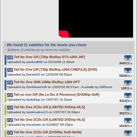
- We found 11 subtitles for the movie you chose
Βρέθηκαν 11 υπότιτλοι για την ταινία που επιλέξατε
Tell No One GR [720p BluRay DTS x264-J4F]
Uploaded by
punked666
on 03/10/08 11:00am
3431
DLs
Tell No One GR [720p BluRay x264-CiNEFiLE] (DVD)
Uploaded by
DoctorDJ
on 12/05/09 08:52pm
5526
DLs
Tell No One 2006 1080p BluRay x264-OFT
Uploaded by
DarKHumOuR
on 15/02/26 06:37am - A subtitle by
GMTeam
105
DLs
Tell no one GR (Ne Le Dis A Personne) [DVDRip-SvR]
Uploaded by
dada54gr
on 13/07/07 11:24am
5113
DLs
Tell No One 2CDs GR [LiMiTED DVDrip-HLS]
Uploaded by
lambroukos13
on 13/07/07 01:04pm
3027
DLs
Tell No One 2CDs GR [LiMiTED DVDrip-HLS]
Uploaded by
kavaliotis
on 01/08/07 05:15pm
1915
DLs
Tell No One 2CDs GR [DVDRip XviD-MoNi]