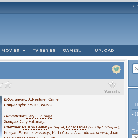
+ T
MOVIES
TV SERIES
GAMES..!
UPLOAD
?
Your rating
Είδος ταινίας:
Adventure | Crime
- Π
Βαθμολογία:
7.5/10 (35068)
- H
Σκηνοθεσία:
Cary Fukunaga
Σενάριο:
Cary Fukunaga
- Τ
Ηθοποιοί:
Paulina Gaitan
,
Edgar Flores
,
(as Sayra)
(as Willy 'El Casper')
Τύπο
Kristyan Ferrer
,
Karla Cecilia Alvarado
,
Juan
(as El Smiley)
(as Marera)