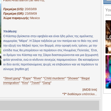
Pablo Arias Barron
,
(as Nino #3)
Πρεμιέρα (US):
20/03/09
You
Πρεμιέρα (GR):
23/09/09
(Adv
Χώρα παραγωγής:
Mexico
Υπόθεση:
Ο Κάσπερ βρίσκεται στην εφηβεία και είναι ήδη μέλος της αμείλικτης
συμμορίας “Μάρα”. Η Σάιρα ταξιδεύει με τον πατέρα και το θείο της από
την εξοχή του Μεξικό προς τον Βορρά, στην οροφή ενός τρένου, με την
ελπίδα πως θα μπορέσουν να περάσουν στις Ηνωμένες Πολιτείες. Έτσι,
οι δρόμοι του Κάσπερ και της Σάιρα διασταυρώνονται και μια ξεχωριστή
φιλία γεννιέται, ενώ οι κίνδυνοι συνεχώς παραμονεύουν. Θα καταφέρουν
οι δύο αυτές περιπλανώμενες ψυχές να επιβιώσουν και να περάσουν τα
σύνορα; [myfilm.gr]
*
Street gang
* *
Rape
* *
River
* *
Child murderer
* *
Shower
* *
Illegal
immigration
* *
Kiss
* *
Travel
* *
Gang
*
[iMDB link]
*7*
διαθέσιμοι υπότιτλοι...