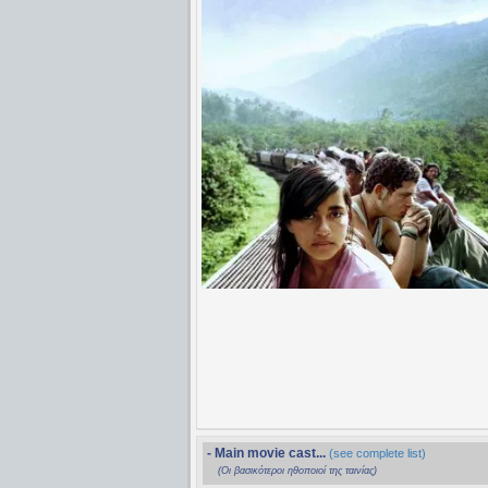
- Main movie cast...
(see complete list)
(Οι βασικότεροι ηθοποιοί της ταινίας)