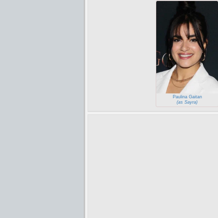
Paulina Gaitan
(as Sayra)