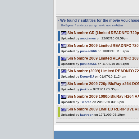
- We found 7 subtitles for the movie you chos
Βρέθηκαν 7 υπότιτλοι για την ταινία που επιλέξατε
Sin Nombre GR [Limited READNFO 720p B
Uploaded by
anogianos
on 22/02/10 08:59pm
Sin Nombre 2009 Limited READNFO 720p 
Uploaded by
punked666
on 10/03/10 11:07pm
Sin Nombre 2009 Limited READNFO 1080p
Uploaded by
punked666
on 11/03/10 04:34pm
Sin Nombre (2009) Limited READNFO 72
Uploaded by
DoctorDJ
on 01/07/10 11:24am
Sin Nombre 2009 720p BluRay x264-DON
Uploaded by
jim7t
on 07/11/11 05:35pm
Sin Nombre 2009 1080p BluRay H264
Uploaded by
TiForce
on 20/03/20 03:39pm
Sin Nombre 2009 LiMiTED RERiP DVDRip
Uploaded by
kathreen
on 17/11/09 05:10pm