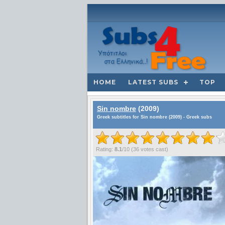
HOME
LATEST SUBS
TOP
Sin nombre
(2009)
Greek subtitles for Sin nombre (2009) - Greek subs
Rating:
8.1
/
10
(
36
votes cast)