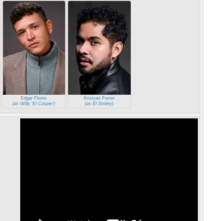
Edgar Flores
Kristyan Ferrer
(as Willy 'El Casper')
(as El Smiley)