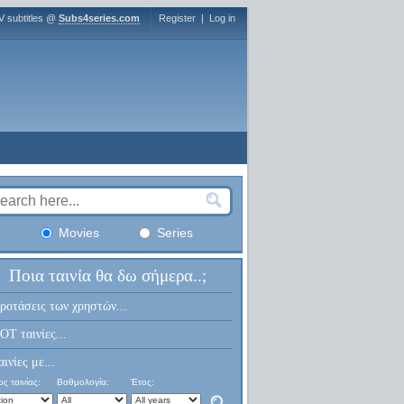
V subtitles @
Subs4series.com
Register
|
Log in
Movies
Series
Ποια ταινία θα δω σήμερα..;
ροτάσεις των χρηστών...
OT ταινίες...
αινίες με...
ς ταινίας:
Βαθμολογία:
Έτος: