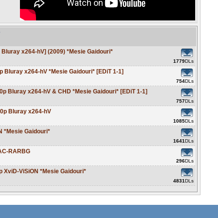
e
luray x264-hV] (2009) *Mesie Gaidouri*
1779
DLs
Bluray x264-hV *Mesie Gaidouri* [EDiT 1-1]
754
DLs
 Bluray x264-hV & CHD *Mesie Gaidouri* [EDiT 1-1]
757
DLs
0p Bluray x264-hV
1085
DLs
 *Mesie Gaidouri*
1641
DLs
 AAC-RARBG
296
DLs
 XviD-ViSiON *Mesie Gaidouri*
4831
DLs