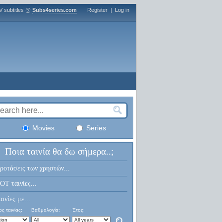
V subtitles @
Subs4series.com
Register
|
Log in
Movies
Series
Ποια ταινία θα δω σήμερα..;
ροτάσεις των χρηστών...
OT ταινίες...
αινίες με...
ς ταινίας:
Βαθμολογία:
Έτος: