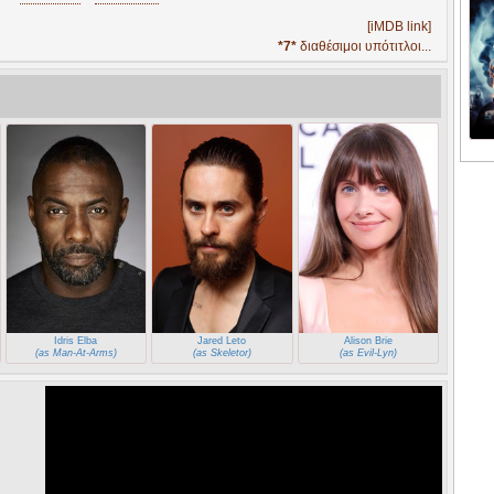
[iMDB link]
*7*
διαθέσιμοι υπότιτλοι...
Idris Elba
Jared Leto
Alison Brie
(as Man-At-Arms)
(as Skeletor)
(as Evil-Lyn)