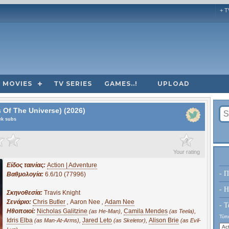
+ T
MOVIES
TV SERIES
GAMES..!
UPLOAD
 Of The Universe) (2026)
eek subs
?
Your rating
Είδος ταινίας:
Action | Adventure
- Π
Βαθμολογία:
6.6/10 (77996)
- H
Σκηνοθεσία:
Travis Knight
Σενάριο:
Chris Butler
,
Aaron Nee
,
Adam Nee
- Τ
Ηθοποιοί:
Nicholas Galitzine
,
Camila Mendes
,
(as He-Man)
(as Teela)
Τύπο
Idris Elba
,
Jared Leto
,
Alison Brie
(as Man-At-Arms)
(as Skeletor)
(as Evil-