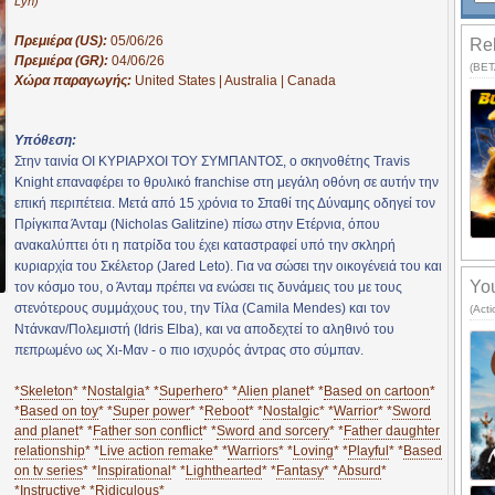
Lyn)
Πρεμιέρα (US):
05/06/26
Rel
Πρεμιέρα (GR):
04/06/26
(BETA
Χώρα παραγωγής:
United States | Australia | Canada
Υπόθεση:
Στην ταινία ΟΙ ΚΥΡΙΑΡΧΟΙ ΤΟΥ ΣΥΜΠΑΝΤΟΣ, ο σκηνοθέτης Travis
Knight επαναφέρει το θρυλικό franchise στη μεγάλη οθόνη σε αυτήν την
επική περιπέτεια. Μετά από 15 χρόνια το Σπαθί της Δύναμης οδηγεί τον
Πρίγκιπα Άνταμ (Nicholas Galitzine) πίσω στην Ετέρνια, όπου
ανακαλύπτει ότι η πατρίδα του έχει καταστραφεί υπό την σκληρή
κυριαρχία του Σκέλετορ (Jared Leto). Για να σώσει την οικογένειά του και
You
τον κόσμο του, ο Άνταμ πρέπει να ενώσει τις δυνάμεις του με τους
στενότερους συμμάχους του, την Τίλα (Camila Mendes) και τον
(Act
Ντάνκαν/Πολεμιστή (Idris Elba), και να αποδεχτεί το αληθινό του
πεπρωμένο ως Χι-Μαν - ο πιο ισχυρός άντρας στο σύμπαν.
*
Skeleton
* *
Nostalgia
* *
Superhero
* *
Alien planet
* *
Based on cartoon
*
*
Based on toy
* *
Super power
* *
Reboot
* *
Nostalgic
* *
Warrior
* *
Sword
and planet
* *
Father son conflict
* *
Sword and sorcery
* *
Father daughter
relationship
* *
Live action remake
* *
Warriors
* *
Loving
* *
Playful
* *
Based
on tv series
* *
Inspirational
* *
Lighthearted
* *
Fantasy
* *
Absurd
*
*
Instructive
* *
Ridiculous
*