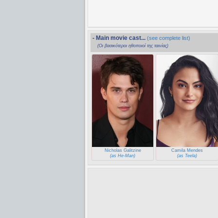
- Main movie cast...
(see complete list)
(Οι βασικότεροι ηθοποιοί της ταινίας)
Nicholas Galitzine
Camila Mendes
(as He-Man)
(as Teela)