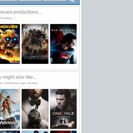
evant productions...
 testing...)
 might also like...
ion | Adventure type movies)