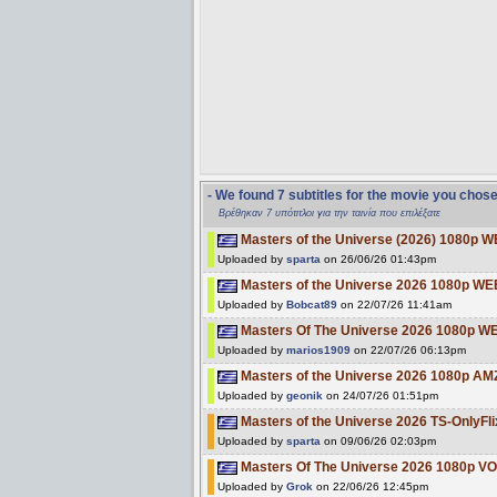
- We found 7 subtitles for the movie you chos
Βρέθηκαν 7 υπότιτλοι για την ταινία που επιλέξατε
Masters of the Universe (2026) 1080p W
Uploaded by
sparta
on 26/06/26 01:43pm
Masters of the Universe 2026 1080p W
Uploaded by
Bobcat89
on 22/07/26 11:41am
Masters Of The Universe 2026 1080p W
Uploaded by
marios1909
on 22/07/26 06:13pm
Masters of the Universe 2026 1080p A
Uploaded by
geonik
on 24/07/26 01:51pm
Masters of the Universe 2026 TS-OnlyFl
Uploaded by
sparta
on 09/06/26 02:03pm
Masters Of The Universe 2026 1080p 
Uploaded by
Grok
on 22/06/26 12:45pm