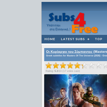
HOME
LATEST SUBS
TOP
Οι Κυρίαρχοι του Σύμπαντος
(Masters
Greek subtitles for Masters Of The Universe (2026) - Gr
Rating:
5.3
/
10
(
17
votes cast)