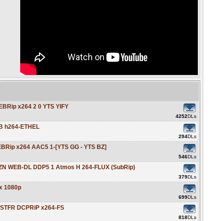
e
EBRip x264 2 0 YTS YIFY
4252
DLs
EB h264-ETHEL
294
DLs
EBRip x264 AAC5 1-[YTS GG - YTS BZ]
546
DLs
MZN WEB-DL DDP5 1 Atmos H 264-FLUX (SubRip)
379
DLs
ix 1080p
699
DLs
VOSTFR DCPRiP x264-FS
818
DLs