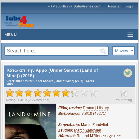
+ TV subtitles @
Subs4series.com
Register
|
Log in
MENU
Κάτω απ' την Αμμο
(Under Sandet (Land of
Mine)) (2015)
Greek subtitles for Under Sandet (Land of Mine) (2015) - Greek
subs
?
Rating:
7.3
/
10
(
25
votes cast)
Your rating
Είδος ταινίας:
Drama | History
Βαθμολογία:
7.8/10 (49271)
Σκηνοθεσία:
Martin Zandvliet
Σενάριο:
Martin Zandvliet
Ηθοποιοί:
Roland M?ller
(as Sgt. Carl