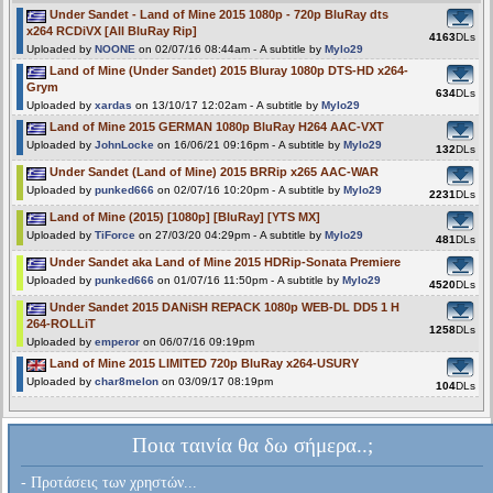
Under Sandet - Land of Mine 2015 1080p - 720p BluRay dts
x264 RCDiVX [All BluRay Rip]
4163
DLs
Uploaded by
NOONE
on 02/07/16 08:44am - A subtitle by
Mylo29
Land of Mine (Under Sandet) 2015 Bluray 1080p DTS-HD x264-
Grym
634
DLs
Uploaded by
xardas
on 13/10/17 12:02am - A subtitle by
Mylo29
Land of Mine 2015 GERMAN 1080p BluRay H264 AAC-VXT
Uploaded by
JohnLocke
on 16/06/21 09:16pm - A subtitle by
Mylo29
132
DLs
Under Sandet (Land of Mine) 2015 BRRip x265 AAC-WAR
Uploaded by
punked666
on 02/07/16 10:20pm - A subtitle by
Mylo29
2231
DLs
Land of Mine (2015) [1080p] [BluRay] [YTS MX]
Uploaded by
TiForce
on 27/03/20 04:29pm - A subtitle by
Mylo29
481
DLs
Under Sandet aka Land of Mine 2015 HDRip-Sonata Premiere
Uploaded by
punked666
on 01/07/16 11:50pm - A subtitle by
Mylo29
4520
DLs
Under Sandet 2015 DANiSH REPACK 1080p WEB-DL DD5 1 H
264-ROLLiT
1258
DLs
Uploaded by
emperor
on 06/07/16 09:19pm
Land of Mine 2015 LIMITED 720p BluRay x264-USURY
Uploaded by
char8melon
on 03/09/17 08:19pm
104
DLs
Ποια ταινία θα δω σήμερα..;
- Προτάσεις των χρηστών...