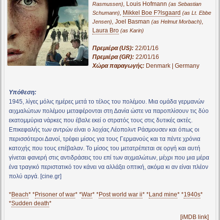
,
Louis Hofmann
Rasmussen)
(as Sebastian
,
Mikkel Boe F?lsgaard
Schumann)
(as Lt. Ebbe
,
Joel Basman
,
Jensen)
(as Helmut Morbach)
Laura Bro
(as Karin)
Πρεμιέρα (US):
22/01/16
Πρεμιέρα (GR):
22/01/16
Χώρα παραγωγής:
Denmark | Germany
Υπόθεση:
1945, λίγες μόλις ημέρες μετά το τέλος του πολέμου. Μια ομάδα γερμανών
αιχμαλώτων πολέμου μεταφέρονται στη Δανία ώστε να παροπλίσουν τις δύο
εκατομμύρια νάρκες που έβαλε εκεί ο στρατός τους στις δυτικές ακτές.
Επικεφαλής των αντρών είναι ο λοχίας Λέοπολντ Ράσμουσεν και όπως οι
περισσότεροι Δανοί, τρέφει μίσος για τους Γερμανούς και τα πέντε χρόνια
κατοχής που τους επέβαλαν. Το μίσος του μετατρέπεται σε οργή και αυτή
γίνεται φανερή στις αντιδράσεις του επί των αιχμαλώτων, μέχρι που μια μέρα
ένα τραγικό περιστατικό τον κάνει να αλλάξει οπτική, ακόμα κι αν είναι πλέον
πολύ αργά. [cine.gr]
*
Beach
* *
Prisoner of war
* *
War
* *
Post world war ii
* *
Land mine
* *
1940s
*
*
Sudden death
*
[iMDB link]