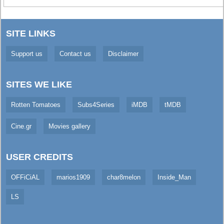
SITE LINKS
Support us
Contact us
Disclaimer
SITES WE LIKE
Rotten Tomatoes
Subs4Series
iMDB
tMDB
Cine.gr
Movies gallery
USER CREDITS
OFFiCiAL
marios1909
char8melon
Inside_Man
LS