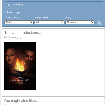
- HOT ταινίες...
- Ταινίες με...
Τύπος ταινίας:
Βαθμολογία:
Έτος:
Relevant productions...
(BETA testing...)
You might also like...