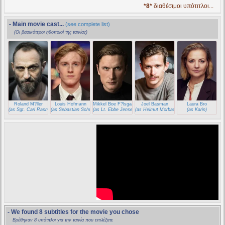
*8*
διαθέσιμοι υπότιτλοι...
- Main movie cast...
(see complete list)
(Οι βασικότεροι ηθοποιοί της ταινίας)
Roland M?ller
Louis Hofmann
Mikkel Boe F?lsgaard
Joel Basman
Laura Bro
(as Sgt. Carl Rasmussen)
(as Sebastian Schumann)
(as Lt. Ebbe Jensen)
(as Helmut Morbach)
(as Karin)
- We found 8 subtitles for the movie you chose
Βρέθηκαν 8 υπότιτλοι για την ταινία που επιλέξατε