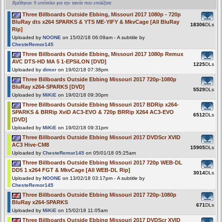
Βρέθηκαν 9 υπότιτλοι για την ταινία που επιλέξατε
Three Billboards Outside Ebbing, Missouri 2017 1080p - 720p
BluRay dts x264 SPARKS & YTS ME-YIFY & MkvCage [All BluRay
18306
DLs
Rip]
Uploaded by
NOONE
on 15/02/18 06:09am - A subtitle by
ChesteRemor145
Three Billboards Outside Ebbing, Missouri 2017 1080p Remux
AVC DTS-HD MA 5 1-EPSiLON [DVD]
1225
DLs
Uploaded by
dimxr
on 19/02/18 07:38pm
Three Billboards Outside Ebbing Missouri 2017 720p-1080p
BluRay x264-SPARKS [DVD]
5529
DLs
Uploaded by
MiKiE
on 19/02/18 09:30pm
Three Billboards Outside Ebbing Missouri 2017 BDRip x264-
SPARKS & BRRip XviD AC3-EVO & 720p BRRip X264 AC3-EVO
6512
DLs
[DVD]
Uploaded by
MiKiE
on 19/02/18 09:31pm
Three Billboards Outside Ebbing Missouri 2017 DVDScr XVID
AC3 Hive-CM8
15905
DLs
Uploaded by
ChesteRemor145
on 05/01/18 05:25am
Three Billboards Outside Ebbing Missouri 2017 720p WEB-DL
DD5 1 x264 FGT & MkvCage [All WEB-DL Rip]
3014
DLs
Uploaded by
NOONE
on 13/02/18 03:17pm - A subtitle by
ChesteRemor145
Three Billboards Outside Ebbing Missouri 2017 720p-1080p
BluRay x264-SPARKS
671
DLs
Uploaded by
MiKiE
on 15/02/18 11:05am
Three Billboards Outside Ebbing Missouri 2017 DVDScr XVID