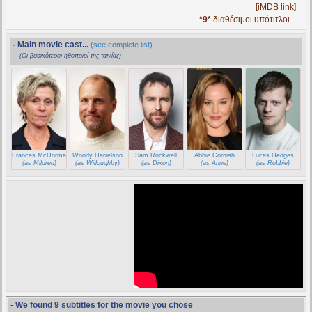
[iMDB link]
*9*
διαθέσιμοι υπότιτλοι...
- Main movie cast...
(see complete list)
(Οι βασικότεροι ηθοποιοί της ταινίας)
Frances McDormand
Woody Harrelson
Sam Rockwell
Abbie Cornish
Lucas Hedges
(as Mildred)
(as Willoughby)
(as Dixon)
(as Anne)
(as Robbie)
- We found 9 subtitles for the movie you chose