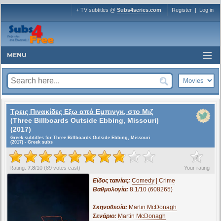
+ TV subtitles @
Subs4series.com
Register
|
Log in
MENU
Τρεις Πινακίδες Εξω από Εμπινγκ, στο Μιζ
(Three Billboards Outside Ebbing, Missouri)
(2017)
Greek subtitles for Three Billboards Outside Ebbing, Missouri
(2017) - Greek subs
?
Rating:
7.8
/
10
(
89
votes cast)
Your rating
Είδος ταινίας:
Comedy | Crime
Βαθμολογία:
8.1/10 (608265)
Σκηνοθεσία:
Martin McDonagh
Σενάριο:
Martin McDonagh