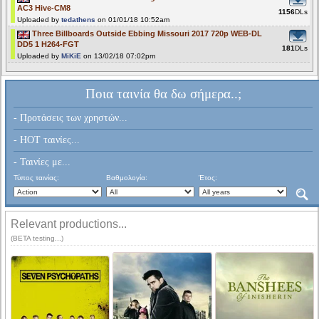
AC3 Hive-CM8
1156
DLs
Uploaded by
tedathens
on 01/01/18 10:52am
Three Billboards Outside Ebbing Missouri 2017 720p WEB-DL
DD5 1 H264-FGT
181
DLs
Uploaded by
MiKiE
on 13/02/18 07:02pm
Ποια ταινία θα δω σήμερα..;
- Προτάσεις των χρηστών...
- HOT ταινίες...
- Ταινίες με...
Τύπος ταινίας:
Βαθμολογία:
Έτος:
Relevant productions...
(BETA testing...)