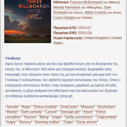
Ηθοποιοί:
Frances McDormand
,
(as Mildred)
Woody Harrelson
,
Sam
(as Willoughby)
Rockwell
,
Abbie Cornish
,
(as Dixon)
(as Anne)
Lucas Hedges
(as Robbie)
Πρεμιέρα (US):
10/11/17
Πρεμιέρα (GR):
25/01/18
Χώρα παραγωγής:
United Kingdom | United
States
Υπόθεση:
Αφού έχουν περάσει μήνες και δεν έχει βρεθεί ένοχος για τη δολοφονία της
κόρης της, η Μίλντρεντ Χέιζ κάνει μια τολμηρή κίνηση, ζωγραφίζει τρεις
επιγραφές που οδηγούν στην πόλη της με ένα αντιφατικό μήνυμα από τον
Γουίλιαμ Γουίλσμπουρι, τον σεβαστό αρχηγό αστυνομίας της πόλης. Όταν ο
υπαρχηγός αστυνόμος Ντίξον, ένας ανώριμος μαμάκιας με έφεση στη βία,
εμπλέκεται, η μάχη ανάμεσα στη Μίλντρεντ και την αστυνομία του Έμπινγκ
στο Μιζούρι αυξάνεται κατακόρυφα. [cine.gr]
*
Suicide
* *
Rape
* *
Police brutality
* *
Small town
* *
Missouri
* *
Alcoholism
*
*
Murder
* *
Dark comedy
* *
Cancer
* *
Teenage girl
* *
Arson
* *
Police
corruption
* *
Racism
* *
Biting
* *
Anger
* *
Guilty conscience
* *
Tragicomedy
*
*
Angry
* *
Serious
* *
Grieving mother
* *
Tragic
* *
Oscar winner
*