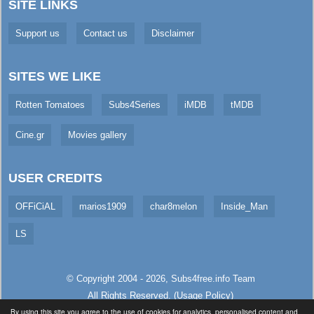
SITE LINKS
Support us
Contact us
Disclaimer
SITES WE LIKE
Rotten Tomatoes
Subs4Series
iMDB
tMDB
Cine.gr
Movies gallery
USER CREDITS
OFFiCiAL
marios1909
char8melon
Inside_Man
LS
© Copyright 2004 - 2026,
Subs4free.info
Team
All Rights Reserved. (
Usage Policy
)
By using this site you agree to the use of cookies for analytics, personalised content and
Served in 147.16ms (live)