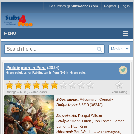
+ TV subtitles @
Subs4series.com
Register
|
Log in
MENU
Paddington in Peru
(2024)
Greek subtitles for Paddington in Peru (2024) - Greek subs
?
Rating:
6.1
/
10
(
6
votes cast)
Your rating
Είδος ταινίας:
Adventure | Comedy
Βαθμολογία:
6.6/10 (36248)
Σκηνοθεσία:
Dougal Wilson
Σενάριο:
Mark Burton
,
Jon Foster
,
James
Lamont
,
Paul King
Ηθοποιοί:
Ben Whishaw
,
(as Paddington)