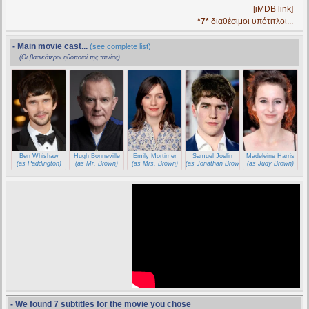
[iMDB link]
*7*
διαθέσιμοι υπότιτλοι...
- Main movie cast...
(see complete list)
(Οι βασικότεροι ηθοποιοί της ταινίας)
Ben Whishaw
Hugh Bonneville
Emily Mortimer
Samuel Joslin
Madeleine Harris
(as Paddington)
(as Mr. Brown)
(as Mrs. Brown)
(as Jonathan Brown)
(as Judy Brown)
- We found 7 subtitles for the movie you chose