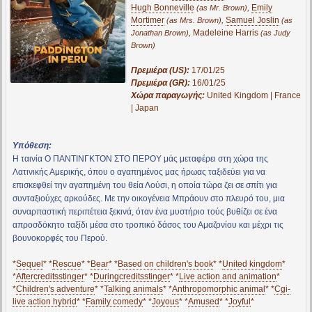
Hugh Bonneville
,
Emily
(as Mr. Brown)
Mortimer
,
Samuel Joslin
(as Mrs. Brown)
(as
,
Madeleine Harris
Jonathan Brown)
(as Judy
Brown)
Πρεμιέρα (US):
17/01/25
Πρεμιέρα (GR):
16/01/25
Χώρα παραγωγής:
United Kingdom | France
| Japan
Υπόθεση:
H ταινία Ο ΠΑΝΤΙΝΓΚΤΟΝ ΣΤΟ ΠΕΡΟΥ μάς μεταφέρει στη χώρα της
Λατινικής Αμερικής, όπου ο αγαπημένος μας ήρωας ταξιδεύει για να
επισκεφθεί την αγαπημένη του θεία Λούσι, η οποία τώρα ζει σε σπίτι για
συνταξιούχες αρκούδες. Με την οικογένεια Μπράουν στο πλευρό του, μια
συναρπαστική περιπέτεια ξεκινά, όταν ένα μυστήριο τούς βυθίζει σε ένα
απροσδόκητο ταξίδι μέσα στο τροπικό δάσος του Αμαζονίου και μέχρι τις
βουνοκορφές του Περού.
*
Sequel
* *
Rescue
* *
Bear
* *
Based on children's book
* *
United kingdom
*
*
Aftercreditsstinger
* *
Duringcreditsstinger
* *
Live action and animation
*
*
Children's adventure
* *
Talking animals
* *
Anthropomorphic animal
* *
Cgi-
live action hybrid
* *
Family comedy
* *
Joyous
* *
Amused
* *
Joyful
*