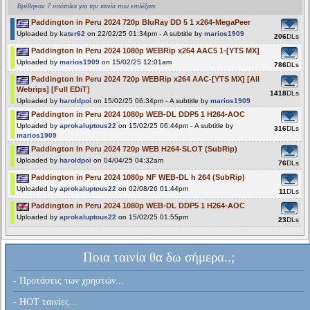
Βρέθηκαν 7 υπότιτλοι για την ταινία που επιλέξατε
Paddington in Peru 2024 720p BluRay DD 5 1 x264-MegaPeer
Uploaded by
kater62
on 22/02/25 01:34pm - A subtitle by
marios1909
206
DLs
Paddington In Peru 2024 1080p WEBRip x264 AAC5 1-[YTS MX]
Uploaded by
marios1909
on 15/02/25 12:01am
786
DLs
Paddington In Peru 2024 720p WEBRip x264 AAC-[YTS MX] [All
Webrips] [Full EDiT]
1418
DLs
Uploaded by
haroldpoi
on 15/02/25 06:34pm - A subtitle by
marios1909
Paddington in Peru 2024 1080p WEB-DL DDP5 1 H264-AOC
Uploaded by
aprokaluptous22
on 15/02/25 06:44pm - A subtitle by
316
DLs
marios1909
Paddington In Peru 2024 720p WEB H264-SLOT (SubRip)
Uploaded by
haroldpoi
on 04/04/25 04:32am
76
DLs
Paddington in Peru 2024 1080p NF WEB-DL h 264 (SubRip)
Uploaded by
aprokaluptous22
on 02/08/26 01:44pm
11
DLs
Paddington in Peru 2024 1080p WEB-DL DDP5 1 H264-AOC
Uploaded by
aprokaluptous22
on 15/02/25 01:55pm
23
DLs
Ποια ταινία θα δω σήμερα..;
- Προτάσεις των χρηστών...
- HOT ταινίες...