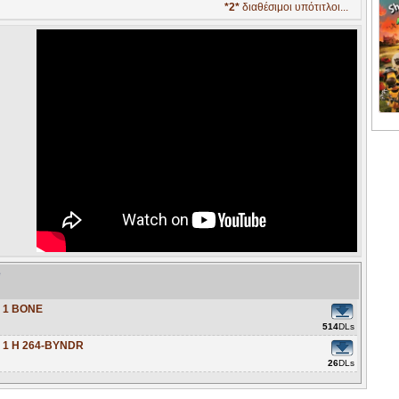
*2*
διαθέσιμοι υπότιτλοι...
e
5 1 BONE
514
DLs
 1 H 264-BYNDR
26
DLs