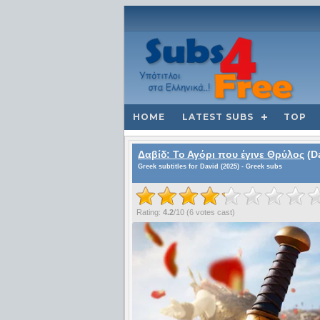
HOME
LATEST SUBS
TOP
Δαβίδ: Το Αγόρι που έγινε Θρύλος
(Da
Greek subtitles for David (2025) - Greek subs
Rating:
4.2
/
10
(
6
votes cast)