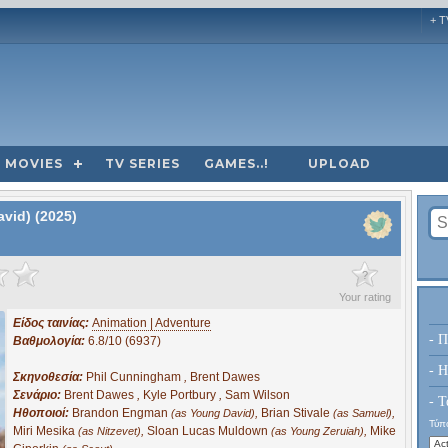
+ T
MOVIES
TV SERIES
GAMES..!
UPLOAD
vid) (2025)
?
Your rating
Είδος ταινίας:
Animation | Adventure
- Π
Βαθμολογία:
6.8/10 (6937)
- H
Σκηνοθεσία:
Phil Cunningham
,
Brent Dawes
Σενάριο:
Brent Dawes
,
Kyle Portbury
,
Sam Wilson
- Τ
Ηθοποιοί:
Brandon Engman
,
Brian Stivale
,
(as Young David)
(as Samuel)
Τύπο
Miri Mesika
,
Sloan Lucas Muldown
,
Mike
(as Nitzevet)
(as Young Zeruiah)