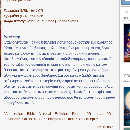
Ciporkin
(as Scout)
Πρεμιέρα (US):
19/12/25
Rel
Πρεμιέρα (GR):
25/03/26
(BETA
Χώρα παραγωγής:
South Africa | United States
Υπόθεση:
Όταν ο γίγαντας Γολιάθ υψώνεται για να τρομοκρατήσει ένα ολόκληρο
έθνος, ένας νεαρός βοσκός, οπλισμένος μόνο με μια σφεντόνα, λίγες
πέτρες και ακλόνητη πίστη, επιλέγεται για να τον αντιμετωπίσει.
Καταδιωγμένος από την εξουσία και καθοδηγούμενος από τον σκοπό
του, το ταξίδι του δοκιμάζει τα όρια της πίστης, της αγάπης και του
θάρρους του - και κορυφώνεται σε μια μάχη όχι μόνο για ένα στέμμα,
You
αλλά για την ψυχή ενός βασιλείου. Στη συνέχεια, ο Δαβίδ, εμπνέει
ολόκληρο το λαό του. H ιστορία ενός νεαρού αγοριού, που κόντρα σε
(Ani
όλες τις πιθανότητες, με τη δύναμη του πίστης και του θάρρους τολμά
να σταθεί απέναντι σε όλους και να αναδειχθεί νικητής. Η ιστορία ενός
αδύναμου απέναντι στους πανίσχυρους που θα εμπνεύσει τους μικρούς
και μεγάλους θεατές.
*
Aggression
* *
Bible
* *
Musical
* *
Religion
* *
Prophet
* *
Giant man
* *
Old
testament
* *
3d animation
* *
Independent film
* *
Biblical epic
*
[iMDB link]