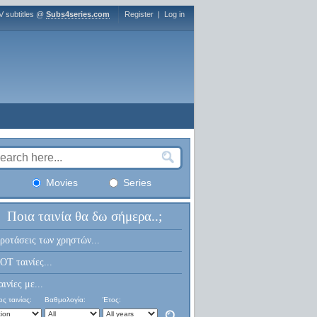
V subtitles @
Subs4series.com
Register
|
Log in
Movies
Series
Ποια ταινία θα δω σήμερα..;
ροτάσεις των χρηστών...
OT ταινίες...
αινίες με...
ς ταινίας:
Βαθμολογία:
Έτος: