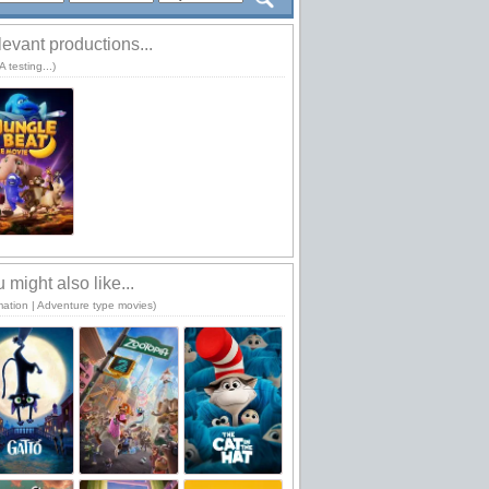
evant productions...
 testing...)
 might also like...
mation | Adventure type movies)