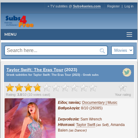
+ TV subtitles @
Subs4series.com
Register
|
Log in
MENU
Taylor Swift: The Eras Tour
(2023)
Greek subtitles for Taylor Swift: The Eras Tour (2023) - Greek subs
?
Rating:
3.8
/
10
(
10
votes cast)
Your rating
Είδος ταινίας:
Documentary | Music
Βαθμολογία:
8/10 (26085)
Σκηνοθεσία:
Sam Wrench
Ηθοποιοί:
Taylor Swift
,
Amanda
(as Self)
Balen
(as Dancer)