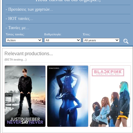
- Προτάσεις των χρηστών...
- HOT ταινίες...
- Ταινίες με...
Τύπος ταινίας:
Βαθμολογία:
Έτος:
Relevant productions...
(BETA testing...)