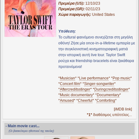
Πρεμιέρα (US):
12/10/23
Πρεμιέρα (GR):
02/11/23
Χώρα παραγωγής:
United States
Υπόθεση:
Το cultural φαινόμενο συνεχίζεται στη μεγάλη
οθόνη! Ζήσε μία once-in-a-lifetime εμπειρία με
την συγκλονιστική κινηματογραφική ματιά
στην ιστορική αυτή live tour. Taylor Swift
ρούχα και friendship bracelets είναι ξεκάθαρα
προτεινόμενα!
*
Musician
* *
Live performance
* *
Pop music
*
*
Concert film
* *
Singer-songwriter
*
*
Aftercreditsstinger
* *
Duringcreditsstinger
*
*
Music documentary
* *
Documentary
*
*
Amused
* *
Cheerful
* *
Comforting
*
[iMDB link]
*1*
διαθέσιμος υπότιτλος...
- Main movie cast...
(Οι βασικότεροι ηθοποιοί της ταινίας)