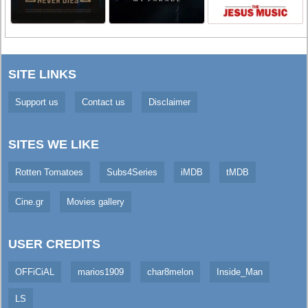
SITE LINKS
Support us
Contact us
Disclaimer
SITES WE LIKE
Rotten Tomatoes
Subs4Series
iMDB
tMDB
Cine.gr
Movies gallery
USER CREDITS
OFFiCiAL
marios1909
char8melon
Inside_Man
LS