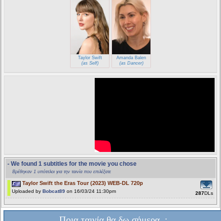
Taylor Swift
Amanda Balen
(as Self)
(as Dancer)
- We found 1 subtitles for the movie you chose
Βρέθηκαν 1 υπότιτλοι για την ταινία που επιλέξατε
Taylor Swift the Eras Tour (2023) WEB-DL 720p
Uploaded by
Bobcat89
on 16/03/24 11:30pm
287
DLs
Ποια ταινία θα δω σήμερα..;