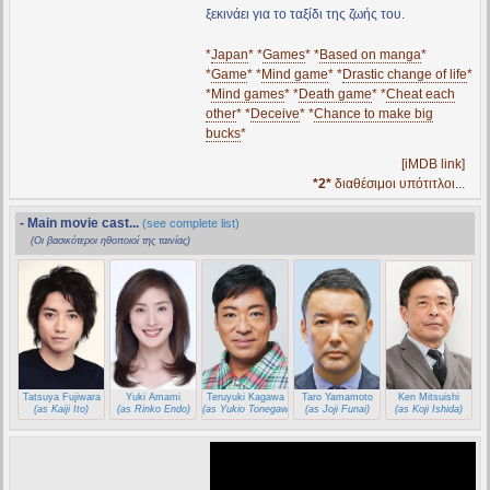
ξεκινάει για το ταξίδι της ζωής του.
*
Japan
* *
Games
* *
Based on manga
*
*
Game
* *
Mind game
* *
Drastic change of life
*
*
Mind games
* *
Death game
* *
Cheat each
other
* *
Deceive
* *
Chance to make big
bucks
*
[iMDB link]
*2*
διαθέσιμοι υπότιτλοι...
- Main movie cast...
(see complete list)
(Οι βασικότεροι ηθοποιοί της ταινίας)
Tatsuya Fujiwara
Yuki Amami
Teruyuki Kagawa
Taro Yamamoto
Ken Mitsuishi
(as Kaiji Ito)
(as Rinko Endo)
(as Yukio Tonegawa)
(as Joji Funai)
(as Koji Ishida)