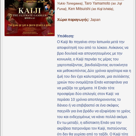
,
Taro Yamamoto
Yukio Tonegawa)
(as Joji
,
Ken Mitsuishi
,
Funai)
(as Koji Ishida)
Χώρα παραγωγής:
Japan
Υπόθεση:
Ο Kaiji Ito πηγαίνει στην Ιαπωνία μετά την
αποφοίτησή του από το λύκειο. Ανίκανος να
βρει δουλειά και απογοητευμένος με την
κοινωνία, ο Kaiji περνάει τις μέρες του
χαρτοπαίζοντας, βανδαλίζοντας αυτοκίνητα
και μεθοκοπόντας.Δύο χρόνια αργότερα και η
ζωή του δεν έχει καλυτερεύσει, μια συλλέκτης
χρεών που ονομάζεται Endo καταφτάνει για
να μαζέξει τα χρήματα. Η Endo τότε
προσφέρει δύο επιλογές στον Kaiji: να
περάσει 10 χρόνια αποπληρονοντας το
δάνειο ή να επιβιβαστεί σε ένα σκάφος
παιχνίδι για ένα βράδυ να εξοφλήσει το χρέος
του και ενδεχομένως να κάνει πολλά ακόμα.
Εν τω μεταξύ, η αδίστακτη Endo για την
ακρίβεια πατρονάρει τον Kaiji, πιστεύοντας
ότι δεν θα γυρίσει από το ταξίδι. Ο Kaiji τότε