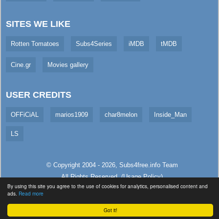
SITES WE LIKE
Rotten Tomatoes
Subs4Series
iMDB
tMDB
Cine.gr
Movies gallery
USER CREDITS
OFFiCiAL
marios1909
char8melon
Inside_Man
LS
© Copyright 2004 - 2026,
Subs4free.info
Team
All Rights Reserved. (
Usage Policy
)
By using this site you agree to the use of cookies for analytics, personalised content and
Served in 176.14ms (live)
ads.
Read more
Got it!