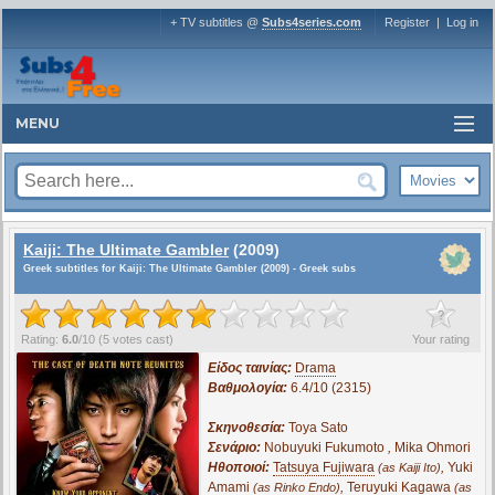
+ TV subtitles @
Subs4series.com
Register
|
Log in
MENU
Kaiji: The Ultimate Gambler
(2009)
Greek subtitles for Kaiji: The Ultimate Gambler (2009) - Greek subs
?
Rating:
6.0
/
10
(
5
votes cast)
Your rating
Είδος ταινίας:
Drama
Βαθμολογία:
6.4/10 (2315)
Σκηνοθεσία:
Toya Sato
Σενάριο:
Nobuyuki Fukumoto
,
Mika Ohmori
Ηθοποιοί:
Tatsuya Fujiwara
,
Yuki
(as Kaiji Ito)
Amami
,
Teruyuki Kagawa
(as Rinko Endo)
(as