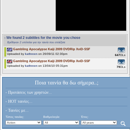
- We found 2 subtitles for the movie you chose
Βρέθηκαν 2 υπότιτλοι για την ταινία που επιλέξατε
Gambling Apocalypse Kaiji 2009 DVDRip XviD-SSF
Uploaded by
kathreen
on 26/09/11 02:30pm
647
DLs
Gambling Apocalypse Kaiji 2009 DVDRip XviD-SSF
Uploaded by
kathreen
on 13/04/10 05:31pm
79
DLs
Ποια ταινία θα δω σήμερα..;
- Προτάσεις των χρηστών...
- HOT ταινίες...
- Ταινίες με...
Τύπος ταινίας:
Βαθμολογία:
Έτος: