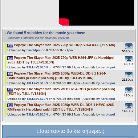
- We found 5 subtitles for the movie you chose
Βρέθηκαν 5 υπότιτλοι για την ταινία που επιλέξατε
Popeye The Slayer Man 2025 720p WEBRip x264 AAC-[YTS MX]
Uploaded by
haroldpoi
on 07/04/25 07:21pm
558
DLs
Popeye The Slayer Man 2025 720p WEB H264-JFF (a Haroldpoi
sub) [EDiT by T3LL4V1S10N]
63
DLs
Uploaded by
T3LL4V1S10N
on 07/04/25 09:32pm - A subtitle by
haroldpoi
Popeye The Slayer Man 2025 1080p WEB-DL DD 5 1 H264-
BobDobbs (a Haroldpoi sub) [EDiT by T3LL4V1S10N]
213
DLs
Uploaded by
T3LL4V1S10N
on 07/04/25 09:34pm - A subtitle by
haroldpoi
Popeye The Slayer Man 2025 WEB H264-RBB (a Haroldpoi sub)
[EDiT by T3LL4V1S10N]
48
DLs
Uploaded by
T3LL4V1S10N
on 07/04/25 09:35pm - A subtitle by
haroldpoi
Popeye The Slayer Man 2025 1080p WEB-DL DD5 1 HEVC x265-
RMTeam (a Haroldpoi sub) [EDiT by T3LL4V1S10N] H
143
DLs
Uploaded by
T3LL4V1S10N
on 07/04/25 09:37pm - A subtitle by
haroldpoi
Ποια ταινία θα δω σήμερα..;