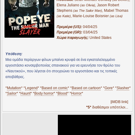
Elena Juliano
,
Jason Robert
(as Olivia)
Stephens
,
Mabel Thomas
(as The Sailor Man)
,
Marie-Louise Boisnier
(as Katie)
(as Lisa)
Πρεμιέρα (US):
04/04/25
Πρεμιέρα (GR):
03/04/25
Χώρα παραγωγής:
United States
Υπόθεση:
Μια ομάδα περίεργων φίλων μπαίνει κρυφά σε ένα εγκαταλελειμμένο
εργοστάσιο κονσερβοποιίας σπανακιού για να ερευνήσει τον θρύλο του
«Ναυτικού», που λέγεται ότι στοιχειώνει το εργοστάσιο και τις τοπικές
αποβάθρες.
*
Mutation
* *
Legend
* *
Based on comic
* *
Based on cartoon
* *
Gore
* *
Slasher
*
*
Sailor
* *
Haunt
* *
Body horror
* *
Blood
* *
Horror
*
[iMDB link]
*5*
διαθέσιμοι υπότιτλοι...