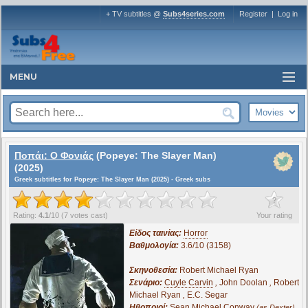
+ TV subtitles @
Subs4series.com
Register
|
Log in
MENU
Ποπάι: Ο Φονιάς
(Popeye: The Slayer Man)
(2025)
Greek subtitles for Popeye: The Slayer Man (2025) - Greek subs
?
Rating:
4.1
/
10
(
7
votes cast)
Your rating
Είδος ταινίας:
Horror
Βαθμολογία:
3.6/10 (3158)
Σκηνοθεσία:
Robert Michael Ryan
Σενάριο:
Cuyle Carvin
,
John Doolan
,
Robert
Michael Ryan
,
E.C. Segar
Ηθοποιοί:
Sean Michael Conway
,
(as Dexter)