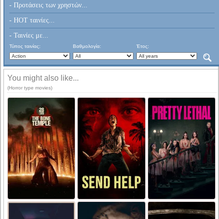
- Προτάσεις των χρηστών...
- HOT ταινίες...
- Ταινίες με...
Τύπος ταινίας:
Βαθμολογία:
Έτος:
You might also like...
(Horror type movies)