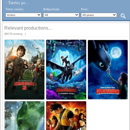
- Ταινίες με...
Τύπος ταινίας:
Βαθμολογία:
Έτος:
Relevant productions...
(BETA testing...)