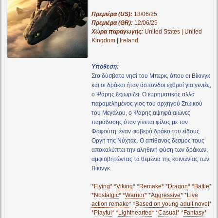
Πρεμιέρα (US):
13/06/25
Πρεμιέρα (GR):
12/06/25
Χώρα παραγωγής:
United States | United
Kingdom | Ireland
Υπόθεση:
Στο δύσβατο νησί του Μπερκ, όπου οι Βίκινγκ
και οι δράκοι ήταν άσπονδοι εχθροί για γενιές,
ο Ψάρης ξεχωρίζει. Ο ευρηματικός αλλά
παραμελημένος γιος του αρχηγού Στωικού
του Μεγάλου, ο Ψάρης αψηφά αιώνες
παράδοσης όταν γίνεται φίλος με τον
Φαφούτη, έναν φοβερό δράκο του είδους
Οργή της Νύχτας. Ο απίθανος δεσμός τους
αποκαλύπτει την αληθινή φύση των δράκων,
αμφισβητώντας τα θεμέλια της κοινωνίας των
Βίκινγκ.
*
Flying
* *
Viking
* *
Remake
* *
Dragon
* *
Battle
*
*
Nostalgic
* *
Warrior
* *
Aggressive
* *
Live
action remake
* *
Based on young adult novel
*
*
Playful
* *
Lighthearted
* *
Casual
* *
Fantasy
*