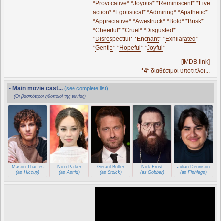
*
Provocative
* *
Joyous
* *
Reminiscent
* *
Live
action
* *
Egotistical
* *
Admiring
* *
Apathetic
*
*
Appreciative
* *
Awestruck
* *
Bold
* *
Brisk
*
*
Cheerful
* *
Cruel
* *
Disgusted
*
*
Disrespectful
* *
Enchant
* *
Exhilarated
*
*
Gentle
* *
Hopeful
* *
Joyful
*
[iMDB link]
*4*
διαθέσιμοι υπότιτλοι...
- Main movie cast...
(see complete list)
(Οι βασικότεροι ηθοποιοί της ταινίας)
Mason Thames
Nico Parker
Gerard Butler
Nick Frost
Julian Dennison
(as Hiccup)
(as Astrid)
(as Stoick)
(as Gobber)
(as Fishlegs)