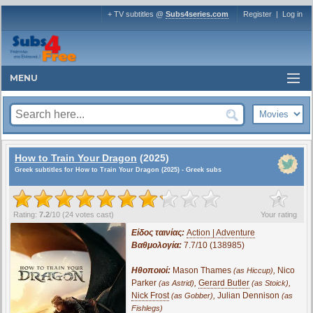
+ TV subtitles @
Subs4series.com
Register
|
Log in
MENU
How to Train Your Dragon
(2025)
Greek subtitles for How to Train Your Dragon (2025) - Greek subs
?
Rating:
7.2
/
10
(
24
votes cast)
Your rating
Είδος ταινίας:
Action | Adventure
Βαθμολογία:
7.7/10 (138985)
Ηθοποιοί:
Mason Thames
,
Nico
(as Hiccup)
Parker
,
Gerard Butler
,
(as Astrid)
(as Stoick)
Nick Frost
,
Julian Dennison
(as Gobber)
(as
Fishlegs)