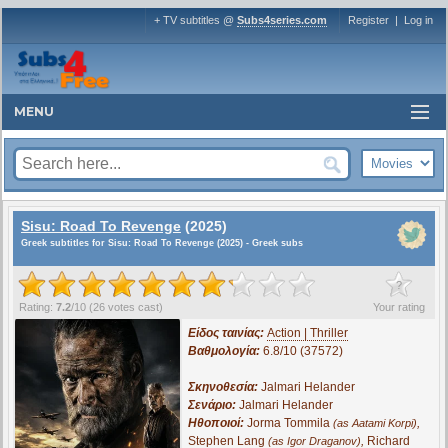
+ TV subtitles @
Subs4series.com
Register
|
Log in
MENU
Sisu: Road To Revenge
(2025)
Greek subtitles for Sisu: Road To Revenge (2025) - Greek subs
?
Rating:
7.2
/
10
(
26
votes cast)
Your rating
Είδος ταινίας:
Action | Thriller
Βαθμολογία:
6.8/10 (37572)
Σκηνοθεσία:
Jalmari Helander
Σενάριο:
Jalmari Helander
Ηθοποιοί:
Jorma Tommila
,
(as Aatami Korpi)
Stephen Lang
,
Richard
(as Igor Draganov)