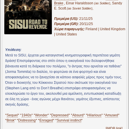
Brake
,
Einar Haraldsson
,
Sandy
(as Soldier)
E. Scott
,
(as Soviet Soldier)
Πρεμιέρα (US):
21/11/25
Πρεμιέρα (GR):
20/11/25
Χώρα παραγωγής:
Finland | United Kingdom
| United States
Υπόθεση:
Μετά το SISU, έρχεται μια καταιγιστική κινηματογραφική περιπέτεια γεμάτη
δράση! Επιστρέφοντας στο σπίτι όπου η οικογένειά του δολοφονήθηκε
βάναυσα κατά τη διάρκεια του πολέμου, "ο άντρας που αρνείται να πεθάνει"
(Jorma Tommila) το διαλύει, το φορτώνει σε ένα φορτηγό και είναι
αποφασισμένος να το ξαναχτίσει σε κάποιο ασφαλές μέρος προς τιμήν τους.
Όταν ο διοικητής του Κόκκινου Στρατού που σκότωσε την οικογένειά του
(Stephen Lang από το Don’t Breathe) επιστρέφει αποφασισμένος να
ολοκληρώσει το έργο του, ακολουθεί μια αμείλικτη, εντυπωσιακή καταδίωξη
σε όλη τη χώρα - ένας αγώνας μέχρι θανάτου, γεμάτος έξυπνες, απίστευτες
σκηνές δράσης.
*
Sequel
* *
1940s
* *
Wonder
* *
Depressed
* *
Absurd
* *
Hilarious
* *
Amused
*
*
Brisk
* *
Distressing
* *
Enraged
* *
Survival instinct
*
[iMDB link]