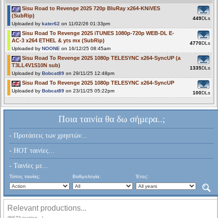
Sisu Road to Revenge 2025 720p BluRay x264-KNiVES
(SubRip)
449
DLs
Uploaded by
kater62
on 11/02/26 01:33pm
Sisu Road To Revenge 2025 iTUNES 1080p-720p WEB-DL E-
AC-3 x264 ETHEL & yts mx (SubRip)
4770
DLs
Uploaded by
NOONE
on 16/12/25 08:45am
Sisu Road To Revenge 2025 1080p TELESYNC x264-SyncUP (a
T3LL4V1S10N sub)
1335
DLs
Uploaded by
Bobcat89
on 29/11/25 12:48pm
Sisu Road To Revenge 2025 1080p TELESYNC x264-SyncUP
Uploaded by
Bobcat89
on 23/11/25 05:22pm
100
DLs
Ποια ταινία θα δω σήμερα..;
- Προτάσεις των χρηστών...
- HOT ταινίες...
- Ταινίες με...
Τύπος ταινίας:
Βαθμολογία:
Έτος:
Relevant productions...
(BETA testing...)