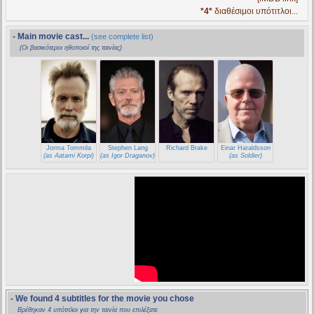
*4*
διαθέσιμοι υπότιτλοι...
- Main movie cast...
(see complete list)
(Οι βασικότεροι ηθοποιοί της ταινίας)
Jorma Tommila
Stephen Lang
Richard Brake
Einar Haraldsson
(as Aatami Korpi)
(as Igor Draganov)
(as Soldier)
- We found 4 subtitles for the movie you chose
Βρέθηκαν 4 υπότιτλοι για την ταινία που επιλέξατε