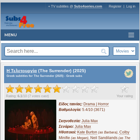
+ TV subtitles @
Subs4series.com
Register
|
Log in
MENU
Η Τελετουργία
(The Surrender) (2025)
Greek subtitles for The Surrender (2025) - Greek subs
?
Rating:
6.1
/
10
(
7
votes cast)
Your rating
Είδος ταινίας:
Drama | Horror
Βαθμολογία:
5.4/10 (3671)
Σκηνοθεσία:
Julia Max
Σενάριο:
Julia Max
Ηθοποιοί:
Kate Burton
,
Colby
(as Barbara)
Minifie
,
Neil Sandilands
(as Megan)
(as The