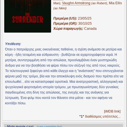
,
Vaughn Armstrong
,
Mia Ellis
Man)
(as Robert)
(as Nikki)
Πρεμιέρα (US):
23/05/25
Πρεμιέρα (GR):
30/10/25
Χώρα παραγωγής:
Canada
Υπόθεση:
Όταν ο πατριάρχης μιας οικογένειας πεθαίνει, η σχέση ανάμεσα σε μητέρα και
κόρη - ήδη τεταμένη και εύθραυστη - βυθίζεται σε αχαρτογράφητα νερά. Η
μητέρα, συντετριμμένη από την απώλεια, προσλαμβάνει έναν μυστηριώδη
άνδρα για να την βοηθήσει να φέρει πίσω τον σύζυγό της από τους νεκρούς.
Το τελετουργικό ξεφεύγει από κάθε έλεγχο και η "ανάσταση" που επιτυγχάνεται
φέρνει μαζί της τρόμο, βία και την αποκάλυψη ενός δεσμού που πρέπει είτε να
επουλωθεί... είτε να καταστραφεί οριστικά. Μια ανατριχιαστική, αλληγορική και
ψυχολογικά φορτισμένη ιστορία τρόμου, με πρωταγωνίστριες δύο γυναίκες
παγιδευμένες στη δίνη της απώλειας, της ενοχής και της ανάγκης για
λύτρωση. Ένα φιλμ που κοιτά τον θάνατο στα μάτια - και τον αφήνει να
κοιτάξει πίσω.
[iMDB link]
*1*
διαθέσιμος υπότιτλος...
- Main movie cast...
(see complete list)