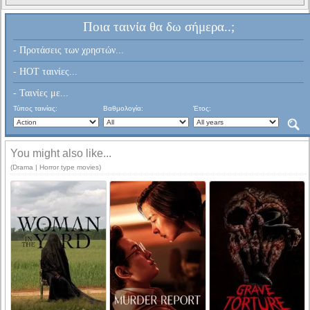
Ποια ταινία θα δω σήμερα..;
- Προτάσεις των χρηστών...
- HOT ταινίες...
- Ταινίες με...
Τύπος ταινίας:
Βαθμολογία:
Έτος:
You might also like...
(Drama | Horror type movies)