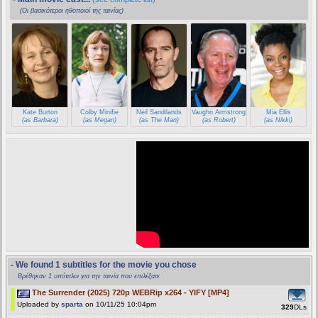
(Οι βασικότεροι ηθοποιοί της ταινίας)
Kate Burton
Colby Minifie
Neil Sandilands
Vaughn Armstrong
Mia Ellis
(as Barbara)
(as Megan)
(as The Man)
(as Robert)
(as Nikki)
- We found 1 subtitles for the movie you chose
Βρέθηκαν 1 υπότιτλοι για την ταινία που επιλέξατε
The Surrender (2025) 720p WEBRip x264 - YIFY [MP4]
Uploaded by
sparta
on 10/11/25 10:04pm
329
DLs