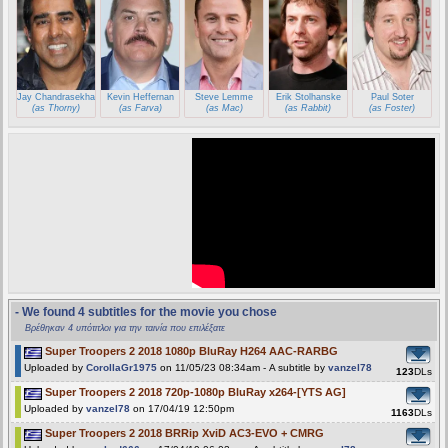
Jay Chandrasekhar
Kevin Heffernan
Steve Lemme
Erik Stolhanske
Paul Soter
(as Thorny)
(as Farva)
(as Mac)
(as Rabbit)
(as Foster)
- We found 4 subtitles for the movie you chose
Βρέθηκαν 4 υπότιτλοι για την ταινία που επιλέξατε
Super Troopers 2 2018 1080p BluRay H264 AAC-RARBG
Uploaded by
CorollaGr1975
on 11/05/23 08:34am - A subtitle by
vanzel78
123
DLs
Super Troopers 2 2018 720p-1080p BluRay x264-[YTS AG]
Uploaded by
vanzel78
on 17/04/19 12:50pm
1163
DLs
Super Troopers 2 2018 BRRip XviD AC3-EVO + CMRG