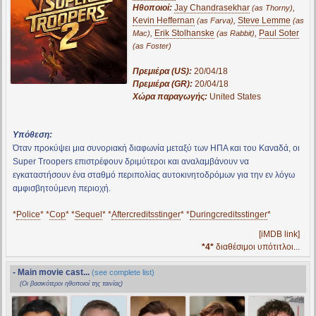
Ηθοποιοί:
Jay Chandrasekhar
,
(as Thorny)
Kevin Heffernan
,
Steve Lemme
(as Farva)
(as
,
Erik Stolhanske
,
Paul Soter
Mac)
(as Rabbit)
(as Foster)
Πρεμιέρα (US):
20/04/18
Πρεμιέρα (GR):
20/04/18
Χώρα παραγωγής:
United States
Υπόθεση:
Όταν προκύψει μια συνοριακή διαφωνία μεταξύ των ΗΠΑ και του Καναδά, οι
Super Troopers επιστρέφουν δριμύτεροι και αναλαμβάνουν να
εγκαταστήσουν ένα σταθμό περιπολίας αυτοκινητοδρόμων για την εν λόγω
αμφισβητούμενη περιοχή.
*
Police
* *
Cop
* *
Sequel
* *
Aftercreditsstinger
* *
Duringcreditsstinger
*
[iMDB link]
*4*
διαθέσιμοι υπότιτλοι...
- Main movie cast...
(see complete list)
(Οι βασικότεροι ηθοποιοί της ταινίας)