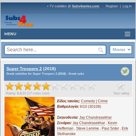
+ TV subtitles @
Subs4series.com
Register
|
Log in
MENU
Super Troopers 2
(2018)
Greek subtitles for Super Troopers 2 (2018) - Greek subs
?
Rating:
5.1
/
10
(
17
votes cast)
Your rating
Είδος ταινίας:
Comedy | Crime
Βαθμολογία:
6/10 (30108)
Σκηνοθεσία:
Jay Chandrasekhar
Σενάριο:
Jay Chandrasekhar
,
Kevin
Heffernan
,
Steve Lemme
,
Paul Soter
,
Erik
Stolhanske