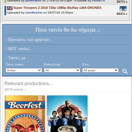
Uploaded by
punked666
on 17/04/19 06:03pm - A subtitle by
vanzel78
267
DLs
Super Troopers 2 2018 720p-1080p BluRay x264-DRONES
Uploaded by
char8melon
on 04/07/18 10:00pm
653
DLs
Ποια ταινία θα δω σήμερα..;
- Προτάσεις των χρηστών...
- HOT ταινίες...
- Ταινίες με...
Τύπος ταινίας:
Βαθμολογία:
Έτος:
Relevant productions...
(BETA testing...)