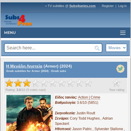
+ TV subtitles @
Subs4series.com
Register
|
Log in
MENU
Η Μεγάλη Ληστεία
(Armor) (2024)
Greek subtitles for Armor (2024) - Greek subs
?
Rating:
3.0
/
10
(
9
votes cast)
Your rating
Είδος ταινίας:
Action | Crime
Βαθμολογία:
3.6/10 (5851)
Σκηνοθεσία:
Justin Routt
Σενάριο:
Cory Todd Hughes
,
Adrian
Speckert
Ηθοποιοί:
Jason Patric
,
Sylvester Stallone
,