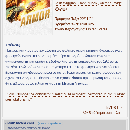
Josh Wiggins
,
Dash Mihok
,
Victoria Paige
Watkins
Πρεμιέρα (US):
22/11/24
Πρεμιέρα (GR):
09/01/25
Χώρα παραγωγής:
United States
Υπόθεση:
Πατέρας και γιος που εργάζονται ως φύλακες σε μια εταιρεία θωρακισμένων
φορτηγών έχουν μια συνηθισμένη μέρα στο δρόμο, ώσπου έρχονται
αντιμέτωποι με μία ομάδα επίδοξων ληστών με επικεφαλής τον Σιλβέστερ
Σταλόνε. Ενώ βρίσκονται σε μια γέφυρα και με το φορτηγό να ανατρέπεται,
βρίσκονται παγιδευμένοι μέσα σε αυτό. Τώρα πρέπει να καταστρώσουν ένα
σχέδιο για να δραπετεύσουν και να εξασφαλίσουν την επιβίωσή τους. Ποιος
θα επιβιώσει όμως τελικά σε αυτή τη Μεγάλη Ληστεία;
*
Gold
* *
Bridge
* *
Alcoholism
* *
Heist
* *
Car accident
* *
Armored truck
* *
Father
son relationship
*
[iMDB link]
*2*
διαθέσιμοι υπότιτλοι...
- Main movie cast...
(see complete list)
(Οι βασικότεροι ηθοποιοί της ταινίας)