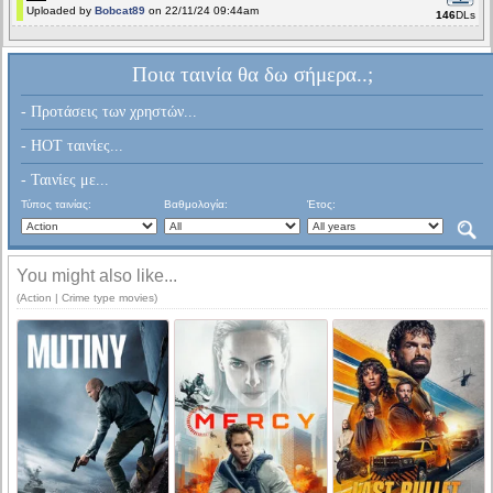
Uploaded by
Bobcat89
on 22/11/24 09:44am
146
DLs
Ποια ταινία θα δω σήμερα..;
- Προτάσεις των χρηστών...
- HOT ταινίες...
- Ταινίες με...
Τύπος ταινίας:
Βαθμολογία:
Έτος:
You might also like...
(Action | Crime type movies)