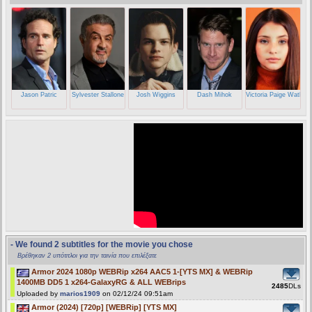
Jason Patric
Sylvester Stallone
Josh Wiggins
Dash Mihok
Victoria Paige Watkins
- We found 2 subtitles for the movie you chose
Βρέθηκαν 2 υπότιτλοι για την ταινία που επιλέξατε
Armor 2024 1080p WEBRip x264 AAC5 1-[YTS MX] & WEBRip
1400MB DD5 1 x264-GalaxyRG & ALL WEBrips
2485
DLs
Uploaded by
marios1909
on 02/12/24 09:51am
Armor (2024) [720p] [WEBRip] [YTS MX]