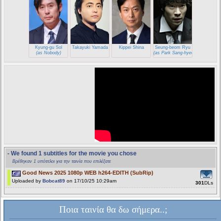
Kyung-gu Sol
Takayuki Yamada
Kippei Shina
Seung-beom Ryu
(as Nobody)
(as Park Sang-hyeon)
- We found 1 subtitles for the movie you chose
Βρέθηκαν 1 υπότιτλοι για την ταινία που επιλέξατε
Good News 2025 1080p WEB h264-EDITH (SubRip)
Uploaded by
Bobcat89
on 17/10/25 10:29am
301
DLs
Ποια ταινία θα δω σήμερα..;