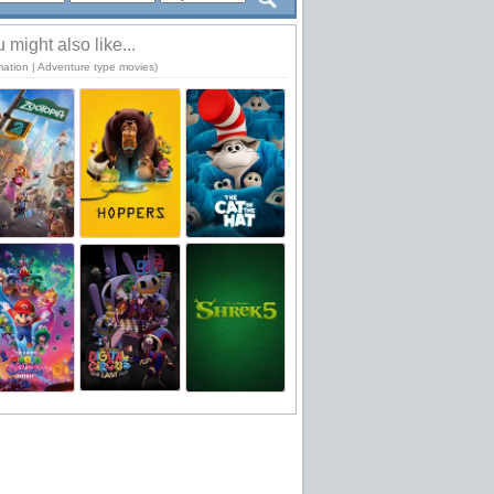
 might also like...
mation | Adventure type movies)