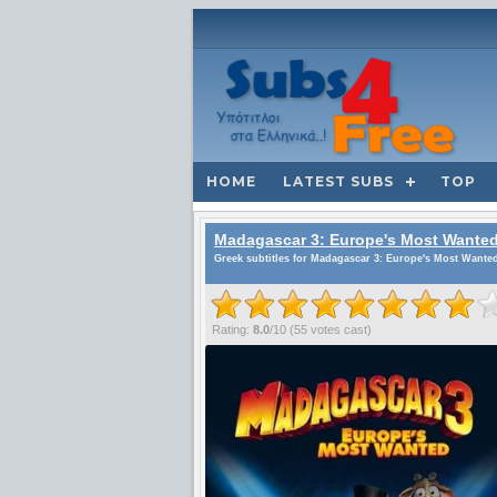
HOME
LATEST SUBS
TOP
Madagascar 3: Europe's Most Wante
Greek subtitles for Madagascar 3: Europe's Most Wanted
Rating:
8.0
/
10
(
55
votes cast)