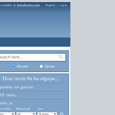
V subtitles @
Subs4series.com
Register
|
Log in
Movies
Series
Ποια ταινία θα δω σήμερα..;
ροτάσεις των χρηστών...
OT ταινίες...
αινίες με...
ς ταινίας:
Βαθμολογία:
Έτος: