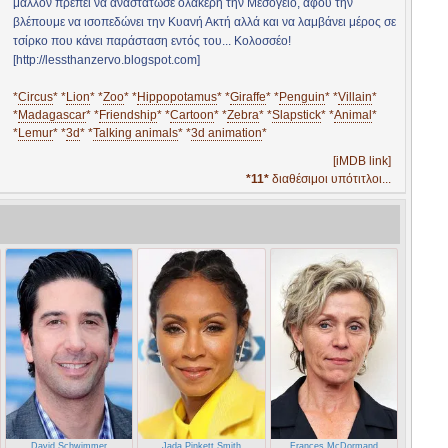
μάλλον πρέπει να αναστάτωσε ολάκερη την Μεσόγειο, αφού την
βλέπουμε να ισοπεδώνει την Κυανή Ακτή αλλά και να λαμβάνει μέρος σε
τσίρκο που κάνει παράσταση εντός του... Κολοσσέο!
[http://lessthanzervo.blogspot.com]
*
Circus
* *
Lion
* *
Zoo
* *
Hippopotamus
* *
Giraffe
* *
Penguin
* *
Villain
*
*
Madagascar
* *
Friendship
* *
Cartoon
* *
Zebra
* *
Slapstick
* *
Animal
*
*
Lemur
* *
3d
* *
Talking animals
* *
3d animation
*
[iMDB link]
*11*
διαθέσιμοι υπότιτλοι...
David Schwimmer
Jada Pinkett Smith
Frances McDormand