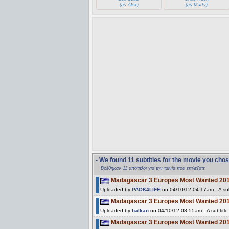
(as Alex)
(as Marty)
- We found 11 subtitles for the movie you cho
Βρέθηκαν 11 υπότιτλοι για την ταινία που επιλέξατε
Madagascar 3 Europes Most Wanted 20
Uploaded by
PAOK4LIFE
on 04/10/12 04:17am - A sub
Madagascar 3 Europes Most Wanted 20
Uploaded by
balkan
on 04/10/12 08:55am - A subtitl
Madagascar 3 Europes Most Wanted 20