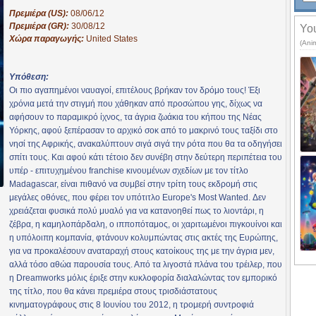
Πρεμιέρα (US):
08/06/12
Πρεμιέρα (GR):
30/08/12
You
Χώρα παραγωγής:
United States
(Ani
Υπόθεση:
Οι πιο αγαπημένοι ναυαγοί, επιτέλους βρήκαν τον δρόμο τους! Έξι
χρόνια μετά την στιγμή που χάθηκαν από προσώπου γης, δίχως να
αφήσουν το παραμικρό ίχνος, τα άγρια ζωάκια του κήπου της Νέας
Υόρκης, αφού ξεπέρασαν το αρχικό σοκ από το μακρινό τους ταξίδι στο
νησί της Αφρικής, ανακαλύπτουν σιγά σιγά την ρότα που θα τα οδηγήσει
σπίτι τους. Και αφού κάτι τέτοιο δεν συνέβη στην δεύτερη περιπέτεια του
υπέρ - επιτυχημένου franchise κινουμένων σχεδίων με τον τίτλο
Madagascar, είναι πιθανό να συμβεί στην τρίτη τους εκδρομή στις
μεγάλες οθόνες, που φέρει τον υπότιτλο Europe's Most Wanted. Δεν
χρειάζεται φυσικά πολύ μυαλό για να κατανοηθεί πως το λιοντάρι, η
ζέβρα, η καμηλοπάρδαλη, ο ιπποπόταμος, οι χαριτωμένοι πιγκουίνοι και
η υπόλοιπη κομπανία, φτάνουν κολυμπώντας στις ακτές της Ευρώπης,
για να προκαλέσουν αναταραχή στους κατοίκους της με την άγρια μεν,
αλλά τόσο αθώα παρουσία τους. Από τα λιγοστά πλάνα του τρέιλερ, που
η Dreamworks μόλις έριξε στην κυκλοφορία διαλαλώντας τον εμπορικό
της τίτλο, που θα κάνει πρεμιέρα στους τρισδιάστατους
κινηματογράφους στις 8 Ιουνίου του 2012, η τρομερή συντροφιά