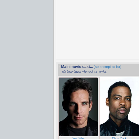
- Main movie cast...
(see complete list)
(Οι βασικότεροι ηθοποιοί της ταινίας)
Ben Stiller
Chris Rock