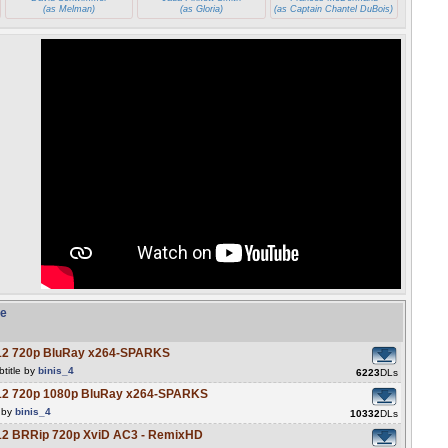
(as Melman)
(as Gloria)
(as Captain Chantel DuBois)
se
12 720p BluRay x264-SPARKS
title by
binis_4
6223
DLs
12 720p 1080p BluRay x264-SPARKS
e by
binis_4
10332
DLs
12 BRRip 720p XviD AC3 - RemixHD