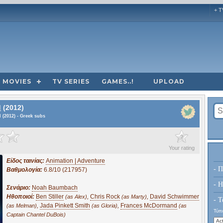
+ T
MOVIES
TV SERIES
GAMES..!
UPLOAD
d
(2012)
 (2012) - Greek subs
?
Your rating
Είδος ταινίας:
Animation | Adventure
- Π
Βαθμολογία:
6.8/10 (217957)
- H
Σενάριο:
Noah Baumbach
Ηθοποιοί:
Ben Stiller
,
Chris Rock
,
David Schwimmer
(as Alex)
(as Marty)
- Τ
,
Jada Pinkett Smith
,
Frances McDormand
(as Melman)
(as Gloria)
(as
Τύπο
Captain Chantel DuBois)