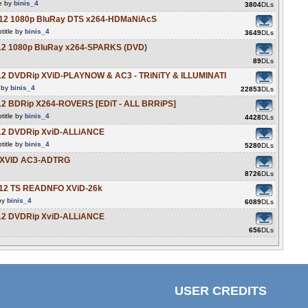
le by
binis_4
3804
DLs
012 1080p BluRay DTS x264-HDMaNiAcS
title by
binis_4
3649
DLs
12 1080p BluRay x264-SPARKS (DVD)
89
DLs
12 DVDRip XViD-PLAYNOW & AC3 - TRiNiTY & ILLUMINATI
e by
binis_4
22853
DLs
12 BDRip X264-ROVERS [EDiT - ALL BRRiPS]
title by
binis_4
4428
DLs
012 DVDRip XviD-ALLiANCE
title by
binis_4
5280
DLs
S XVID AC3-ADTRG
8726
DLs
012 TS READNFO XViD-26k
 by
binis_4
6089
DLs
012 DVDRip XviD-ALLiANCE
656
DLs
USER CREDITS