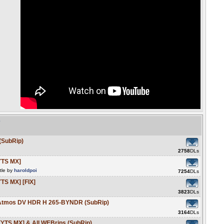
e
(SubRip)
2758
DLs
YTS MX]
tle by
haroldpoi
7254
DLs
TS MX] [FIX]
3823
DLs
 Atmos DV HDR H 265-BYNDR (SubRip)
3164
DLs
YTS MX] & All WEBrips (SubRip)