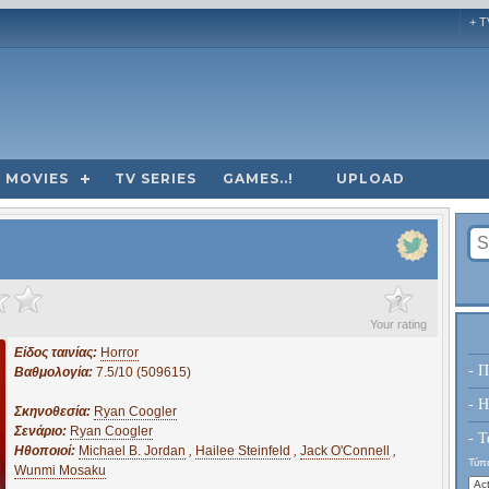
+ T
MOVIES
TV SERIES
GAMES..!
UPLOAD
?
Your rating
Είδος ταινίας:
Horror
- Π
Βαθμολογία:
7.5/10 (509615)
- H
Σκηνοθεσία:
Ryan Coogler
Σενάριο:
Ryan Coogler
- Τ
Ηθοποιοί:
Michael B. Jordan
,
Hailee Steinfeld
,
Jack O'Connell
,
Τύπο
Wunmi Mosaku