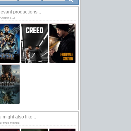
evant productions...
 testing...)
 might also like...
or type movies)