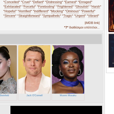
*
Conceited
* *
Cruel
* *
Defiant
* *
Distressing
* *
Earnest
* *
Enraged
*
*
Exhilarated
* *
Forceful
* *
Foreboding
* *
Frightened
* *
Ghoulish
* *
Harsh
*
*
Hopeful
* *
Horrified
* *
Indifferent
* *
Mocking
* *
Ominous
* *
Powerful
*
*
Sincere
* *
Straightforward
* *
Sympathetic
* *
Tragic
* *
Urgent
* *
Vibrant
*
[iMDB link]
*7*
διαθέσιμοι υπότιτλοι...
Steinfeld
Jack O'Connell
Wunmi Mosaku