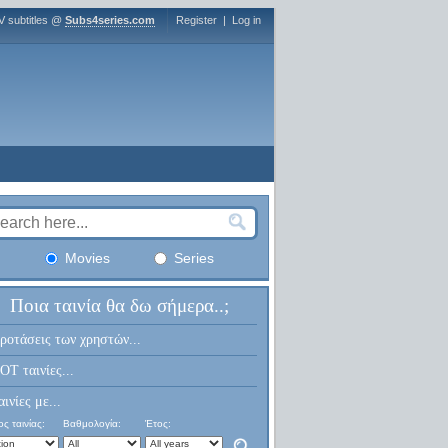
V subtitles @
Subs4series.com
Register
|
Log in
Movies
Series
Ποια ταινία θα δω σήμερα..;
ροτάσεις των χρηστών...
OT ταινίες...
αινίες με...
ς ταινίας:
Βαθμολογία:
Έτος: