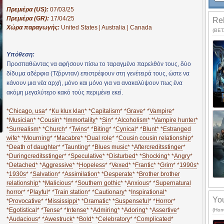
Πρεμιέρα (US):
07/03/25
Πρεμιέρα (GR):
17/04/25
Rel
Χώρα παραγωγής:
United States | Australia | Canada
(BETA
Υπόθεση:
Προσπαθώντας να αφήσουν πίσω το ταραγμένο παρελθόν τους, δύο
δίδυμα αδέρφια (Τζόρνταν) επιστρέφουν στη γενέτειρά τους, ώστε να
κάνουν μια νέα αρχή, μόνο και μόνο για να ανακαλύψουν πως ένα
ακόμη μεγαλύτερο κακό τούς περιμένει εκεί.
*
Chicago, usa
* *
Ku klux klan
* *
Capitalism
* *
Grave
* *
Vampire
*
*
Musician
* *
Cousin
* *
Immortality
* *
Sin
* *
Alcoholism
* *
Vampire hunter
*
*
Surrealism
* *
Church
* *
Twins
* *
Biting
* *
Cynical
* *
Blunt
* *
Estranged
wife
* *
Mourning
* *
Macabre
* *
Dual role
* *
Cousin cousin relationship
*
*
Death of daughter
* *
Taunting
* *
Blues music
* *
Aftercreditsstinger
*
*
Duringcreditsstinger
* *
Speculative
* *
Disturbed
* *
Shocking
* *
Angry
*
*
Detached
* *
Aggressive
* *
Hopeless
* *
Vexed
* *
Frantic
* *
Grim
* *
1990s
*
*
1930s
* *
Salvation
* *
Assimilation
* *
Desperate
* *
Brother brother
relationship
* *
Malicious
* *
Southern gothic
* *
Anxious
* *
Supernatural
horror
* *
Playful
* *
Train station
* *
Cautionary
* *
Inspirational
*
You
*
Provocative
* *
Mississippi
* *
Dramatic
* *
Suspenseful
* *
Horror
*
*
Egotistical
* *
Tense
* *
Intense
* *
Admiring
* *
Adoring
* *
Assertive
*
(Horr
*
Audacious
* *
Awestruck
* *
Bold
* *
Celebratory
* *
Complicated
*