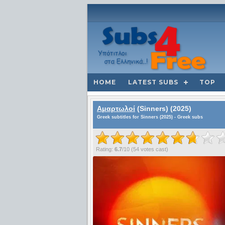
HOME
LATEST SUBS
TOP
Αμαρτωλοί
(Sinners) (2025)
Greek subtitles for Sinners (2025) - Greek subs
Rating:
6.7
/
10
(
54
votes cast)