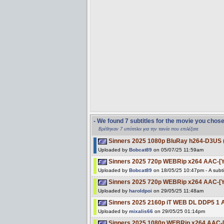
- We found 7 subtitles for the movie you chos
Βρέθηκαν 7 υπότιτλοι για την ταινία που επιλέξατε
Sinners 2025 1080p BluRay h264-D3US 
Uploaded by
Bobcat89
on 05/07/25 11:59am
Sinners 2025 720p WEBRip x264 AAC-[
Uploaded by
Bobcat89
on 18/05/25 10:47pm - A subti
Sinners 2025 720p WEBRip x264 AAC-[Y
Uploaded by
haroldpoi
on 29/05/25 11:48am
Sinners 2025 2160p iT WEB DL DDP5 1
Uploaded by
mixalis66
on 29/05/25 01:14pm
Sinners 2025 1080p WEBRip x264 AAC-[