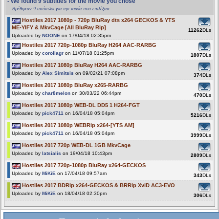
- We found 9 subtitles for the movie you chose
Βρέθηκαν 9 υπότιτλοι για την ταινία που επιλέξατε
Hostiles 2017 1080p - 720p BluRay dts x264 GECKOS & YTS
ME-YIFY & MkvCage [All BluRay Rip]
11262
DLs
Uploaded by
NOONE
on 17/04/18 02:35pm
Hostiles 2017 720p-1080p BluRay H264 AAC-RARBG
Uploaded by
corollagr
on 11/07/18 01:25pm
1807
DLs
Hostiles 2017 1080p BluRay H264 AAC-RARBG
Uploaded by
Alex Simitsis
on 09/02/21 07:08pm
374
DLs
Hostiles 2017 1080p BluRay x265-RARBG
Uploaded by
char8melon
on 30/03/22 06:44pm
470
DLs
Hostiles 2017 1080p WEB-DL DD5 1 H264-FGT
Uploaded by
pick4711
on 16/04/18 05:04pm
5216
DLs
Hostiles 2017 1080p WEBRip x264-[YTS AM]
Uploaded by
pick4711
on 16/04/18 05:04pm
3999
DLs
Hostiles 2017 720p WEB-DL 1GB MkvCage
Uploaded by
latsialis
on 19/04/18 10:43pm
2809
DLs
Hostiles 2017 720p-1080p BluRay x264-GECKOS
Uploaded by
MiKiE
on 17/04/18 09:57am
343
DLs
Hostiles 2017 BDRip x264-GECKOS & BRRip XviD AC3-EVO
Uploaded by
MiKiE
on 18/04/18 02:30pm
306
DLs