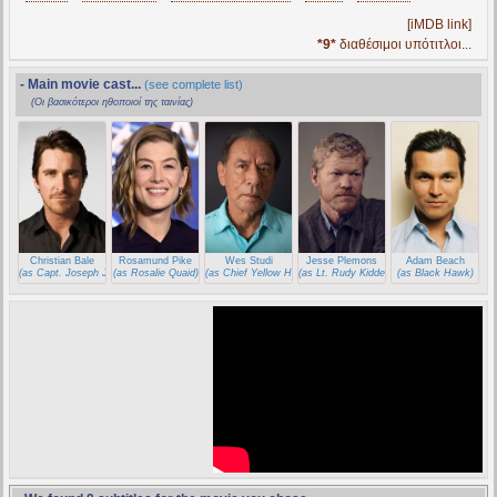
[iMDB link]
*9*
διαθέσιμοι υπότιτλοι...
- Main movie cast...
(see complete list)
(Οι βασικότεροι ηθοποιοί της ταινίας)
Christian Bale
Rosamund Pike
Wes Studi
Jesse Plemons
Adam Beach
(as Capt. Joseph J. Blocker)
(as Rosalie Quaid)
(as Chief Yellow Hawk)
(as Lt. Rudy Kidder)
(as Black Hawk)