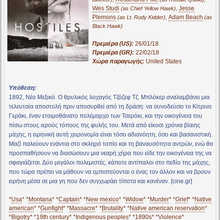
Wes Studi
,
Jesse
(as Chief Yellow Hawk)
Plemons
,
Adam Beach
(as Lt. Rudy Kidder)
(as
Black Hawk)
Πρεμιέρα (US):
26/01/18
Πρεμιέρα (GR):
22/02/18
Χώρα παραγωγής:
United States
Υπόθεση:
1892, Νέο Μεξικό. Ο θρυλικός λοχαγός Τζόζεφ Τζ. Μπλόκερ αναλαμβάνει μια
τελευταία αποστολή πριν αποσυρθεί από τη δράση: να συνοδεύσει το Κίτρινο
Γεράκι, έναν ετοιμοθάνατο πολέμαρχο των Τσερόκι, και την οικογένεια του
πίσω στους ιερούς τόπους της φυλής του. Μετά από είκοσι χρόνια βίαιης
μάχης, η ειρηνική αυτή χειρονομία είναι τόσο αδιανόητη, όσο και βασανιστική.
Μαζί παλεύουν ενάντια στο σκληρό τοπίο και τη βαναυσότητα αντρών, ενώ θα
προσπαθήσουν να διασώσουν μια νεαρή χήρα που είδε την οικογένεια της να
σφαγιάζεται. Δύο μεγάλοι πολεμιστές, κάποτε αντίπαλοι στο πεδίο της μάχης,
που τώρα πρέπει να μάθουν να εμπιστεύονται ο ένας τον άλλον και να βρουν
ειρήνη μέσα σε μια γη που δεν συγχωράει τίποτα και κανέναν. [cine.gr]
*
Usa
* *
Montana
* *
Captain
* *
New mexico
* *
Widow
* *
Murder
* *
Grief
* *
Native
american
* *
Gunfight
* *
Massacre
* *
Brutality
* *
Native american reservation
*
*
Bigotry
* *
19th century
* *
Indigenous peoples
* *
1890s
* *
Violence
*