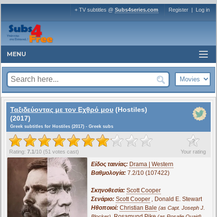
+ TV subtitles @
Subs4series.com
Register
|
Log in
MENU
Ταξιδεύοντας με τον Εχθρό μου
(Hostiles)
(2017)
Greek subtitles for Hostiles (2017) - Greek subs
?
Rating:
7.1
/
10
(
51
votes cast)
Your rating
Είδος ταινίας:
Drama | Western
Βαθμολογία:
7.2/10 (107422)
Σκηνοθεσία:
Scott Cooper
Σενάριο:
Scott Cooper
,
Donald E. Stewart
Ηθοποιοί:
Christian Bale
(as Capt. Joseph J.
,
Rosamund Pike
,
Blocker)
(as Rosalie Quaid)