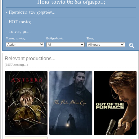
Ποια ταινία θα δω σήμερα..;
- Προτάσεις των χρηστών...
- HOT ταινίες...
- Ταινίες με...
Τύπος ταινίας:
Βαθμολογία:
Έτος:
Relevant productions...
(BETA testing...)