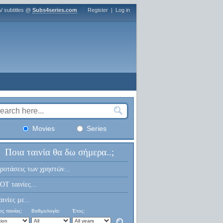
V subtitles @
Subs4series.com
Register
|
Log in
Movies
Series
Ποια ταινία θα δω σήμερα..;
ροτάσεις των χρηστών...
OT ταινίες...
αινίες με...
ς ταινίας:
Βαθμολογία:
Έτος: