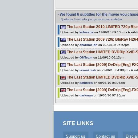
- We found 6 subtitles for the movie you chos
Βρέθηκαν 6 υπότιτλοι για την ταινία που επιλέξατε
The Last Station 2010 LIMITED 720p Blu
Uploaded by
kolossos
on 11/06/10 09:13pm - A subti
The Last Station 2009 720p BluRay H2
Uploaded by
char8melon
on 02/08/19 06:52pm
The Last Station LIMITED DVDRip XviD-
Uploaded by
GMTeam
on 11/06/10 06:13pm
The Last Station [2009] DvDrip [Eng]-FXG
Uploaded by
iasonkolak
on 22/06/10 04:08pm - A sub
The Last Station LIMITED DVDRip XviD
Uploaded by
kathreen
on 06/06/10 04:06am
The Last Station [2009] DvDrip [Eng]-FX
Uploaded by
darkman
on 19/06/10 07:20pm
SITE LINKS
Support us
Contact us
Discla