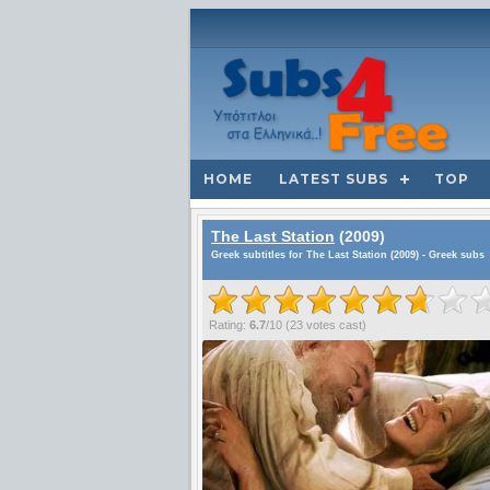
HOME
LATEST SUBS
TOP
The Last Station
(2009)
Greek subtitles for The Last Station (2009) - Greek subs
Rating:
6.7
/
10
(
23
votes cast)