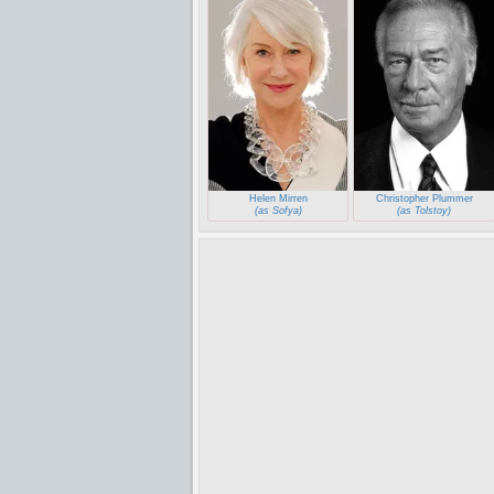
Helen Mirren
Christopher Plummer
(as Sofya)
(as Tolstoy)