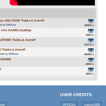
e
ray x264 CBGB *Faidra & Averell*
tle by
GMTeam
1830
DLs
64 AAC-RARBG (SubRip)
249
DLs
SAPHiRE *Faidra & Averell*
3157
DLs
 *Faidra & Averell*
title by
GMTeam
4638
DLs
-SAPHiRE
499
DLs
G
192
DLs
USER CREDITS
imer
OFFiCiAL
marios1909