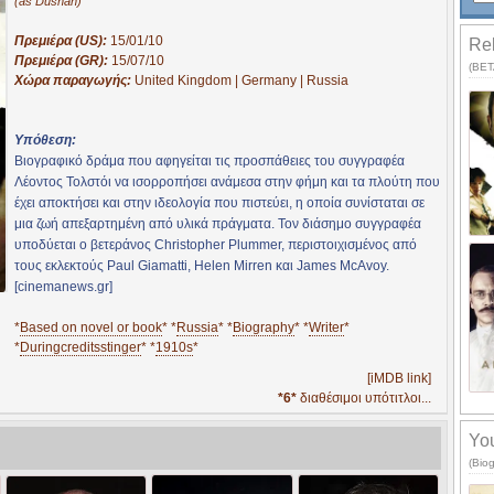
(as Dushan)
Πρεμιέρα (US):
15/01/10
Rel
Πρεμιέρα (GR):
15/07/10
(BETA
Χώρα παραγωγής:
United Kingdom | Germany | Russia
Υπόθεση:
Βιογραφικό δράμα που αφηγείται τις προσπάθειες του συγγραφέα
Λέοντος Τολστόι να ισορροπήσει ανάμεσα στην φήμη και τα πλούτη που
έχει αποκτήσει και στην ιδεολογία που πιστεύει, η οποία συνίσταται σε
μια ζωή απεξαρτημένη από υλικά πράγματα. Τον διάσημο συγγραφέα
υποδύεται ο βετεράνος Christopher Plummer, περιστοιχισμένος από
τους εκλεκτούς Paul Giamatti, Helen Mirren και James McAvoy.
[cinemanews.gr]
*
Based on novel or book
* *
Russia
* *
Biography
* *
Writer
*
*
Duringcreditsstinger
* *
1910s
*
[iMDB link]
*6*
διαθέσιμοι υπότιτλοι...
You
(Bio