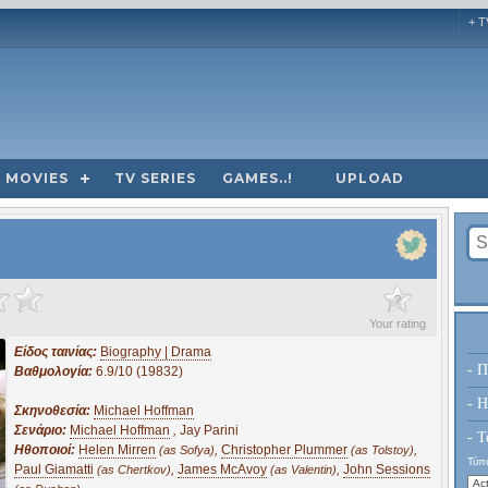
+ T
MOVIES
TV SERIES
GAMES..!
UPLOAD
?
Your rating
Είδος ταινίας:
Biography | Drama
- Π
Βαθμολογία:
6.9/10 (19832)
- H
Σκηνοθεσία:
Michael Hoffman
Σενάριο:
Michael Hoffman
,
Jay Parini
- Τ
Ηθοποιοί:
Helen Mirren
,
Christopher Plummer
,
(as Sofya)
(as Tolstoy)
Τύπο
Paul Giamatti
,
James McAvoy
,
John Sessions
(as Chertkov)
(as Valentin)