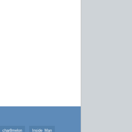
char8melon
Inside_Man