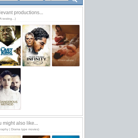
evant productions...
 testing...)
 might also like...
graphy | Drama type movies)