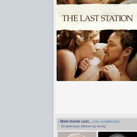
- Main movie cast...
(see complete list)
(Οι βασικότεροι ηθοποιοί της ταινίας)