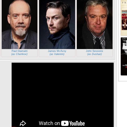
Paul Giamatti
James McAvoy
John Sessions
(as Chertkov)
(as Valentin)
(as Dushan)