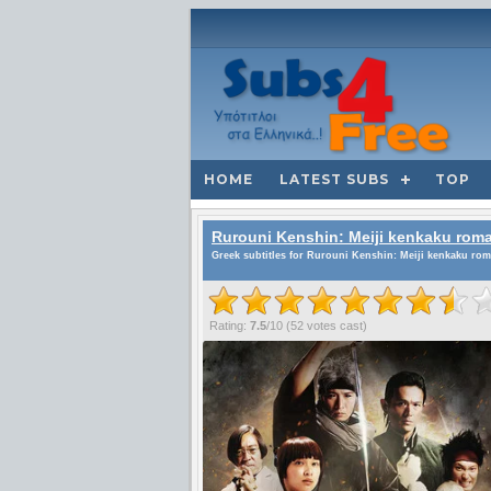
HOME
LATEST SUBS
TOP
Rurouni Kenshin: Meiji kenkaku rom
Greek subtitles for Rurouni Kenshin: Meiji kenkaku rom
Rating:
7.5
/
10
(
52
votes cast)