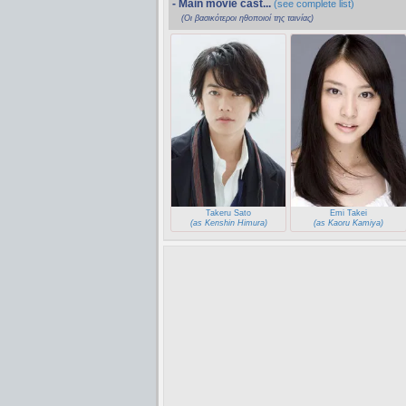
- Main movie cast...
(see complete list)
(Οι βασικότεροι ηθοποιοί της ταινίας)
Takeru Sato
Emi Takei
(as Kenshin Himura)
(as Kaoru Kamiya)