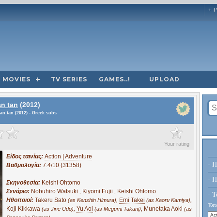
+ T
MOVIES
TV SERIES
GAMES..!
UPLOAD
an tan
(2012)
an tan (2012) - Greek subs
?
Your rating
Είδος ταινίας:
Action | Adventure
- Π
Βαθμολογία:
7.4/10 (31358)
- H
Σκηνοθεσία:
Keishi Ohtomo
Σενάριο:
Nobuhiro Watsuki
,
Kiyomi Fujii
,
Keishi Ohtomo
- Τ
Ηθοποιοί:
Takeru Sato
,
Emi Takei
,
(as Kenshin Himura)
(as Kaoru Kamiya)
Τύπο
Koji Kikkawa
,
Yu Aoi
,
Munetaka Aoki
(as Jine Udo)
(as Megumi Takani)
(as