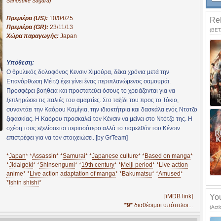
Sanosuke Sagara)
Πρεμιέρα (US):
10/04/25
Rel
Πρεμιέρα (GR):
23/11/13
(BETA
Χώρα παραγωγής:
Japan
Υπόθεση:
Ο θρυλικός δολοφόνος Κενσιν Χιμούρα, δέκα χρόνια μετά την
Επανόρθωση Μέιτζι έχει γίνει ένας περιπλανώμενος σαμουράι.
Προσφέρει βοήθεια και προστατεύει όσους το χρειάζονται για να
ξεπληρώσει τις παλιές του αμαρτίες. Στο ταξίδι του προς το Τόκιο,
συναντάει την Καόρου Καμίγια, την ιδιοκτήτρια και δασκάλα ενός Ντοτζο
ξιφασκίας. Η Καόρου προσκαλεί τον Κένσιν να μείνει στο Ντότζο της. Η
σχέση τους εξελίσσεται περισσότερο αλλά το παρελθόν του Κένσιν
επιστρέφει για να τον στοιχειώσει. [by GrTeam]
*
Japan
* *
Assassin
* *
Samurai
* *
Japanese culture
* *
Based on manga
*
*
Jidaigeki
* *
Shinsengumi
* *
19th century
* *
Meiji period
* *
Live action
anime
* *
Live action adaptation of manga
* *
Bakumatsu
* *
Amused
*
*
Ishin shishi
*
[iMDB link]
You
*9*
διαθέσιμοι υπότιτλοι...
(Act