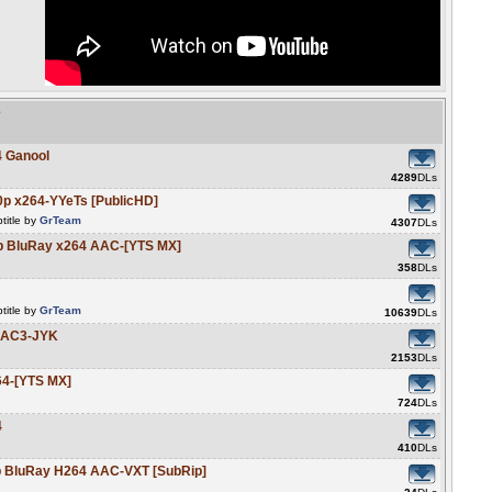
e
4 Ganool
4289
DLs
0p x264-YYeTs [PublicHD]
title by
GrTeam
4307
DLs
20p BluRay x264 AAC-[YTS MX]
358
DLs
title by
GrTeam
10639
DLs
4 AC3-JYK
2153
DLs
64-[YTS MX]
724
DLs
4
410
DLs
 BluRay H264 AAC-VXT [SubRip]