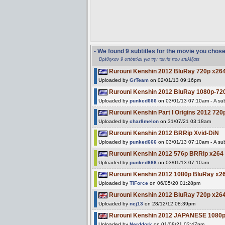
- We found 9 subtitles for the movie you chos
Βρέθηκαν 9 υπότιτλοι για την ταινία που επιλέξατε
Rurouni Kenshin 2012 BluRay 720p x26
Uploaded by
GrTeam
on 02/01/13 09:16pm
Rurouni Kenshin 2012 BluRay 1080p-72
Uploaded by
punked666
on 03/01/13 07:10am - A sub
Rurouni Kenshin Part I Origins 2012 7
Uploaded by
char8melon
on 31/07/21 03:18am
Rurouni Kenshin 2012 BRRip Xvid-DiN
Uploaded by
punked666
on 03/01/13 07:10am - A sub
Rurouni Kenshin 2012 576p BRRip x26
Uploaded by
punked666
on 03/01/13 07:10am
Rurouni Kenshin 2012 1080p BluRay x2
Uploaded by
TiForce
on 06/05/20 01:28pm
Rurouni Kenshin 2012 BluRay 720p x26
Uploaded by
nej13
on 28/12/12 08:39pm
Rurouni Kenshin 2012 JAPANESE 1080p
Uploaded by
Nerddork
on 01/08/21 02:47pm