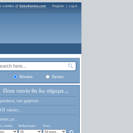
V subtitles @
Subs4series.com
Register
|
Log in
Movies
Series
Ποια ταινία θα δω σήμερα..;
ροτάσεις των χρηστών...
OT ταινίες...
αινίες με...
ς ταινίας:
Βαθμολογία:
Έτος: