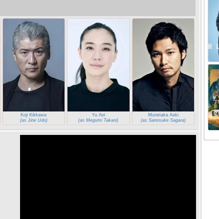
Koji Kikkawa
Yu Aoi
Munetaka Aoki
(as Jine Udo)
(as Megumi Takani)
(as Sanosuke Sagara)