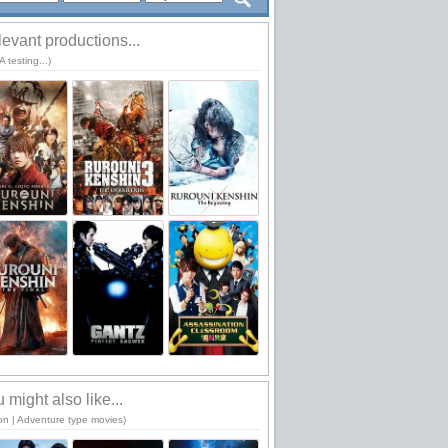
evant productions...
 testing...)
 might also like...
ion | Adventure type movies)