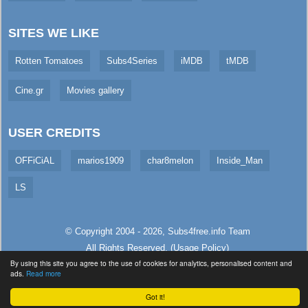
SITES WE LIKE
Rotten Tomatoes
Subs4Series
iMDB
tMDB
Cine.gr
Movies gallery
USER CREDITS
OFFiCiAL
marios1909
char8melon
Inside_Man
LS
© Copyright 2004 - 2026,
Subs4free.info
Team
All Rights Reserved. (
Usage Policy
)
By using this site you agree to the use of cookies for analytics, personalised content and
Served in 164.58ms (live)
ads.
Read more
Got it!