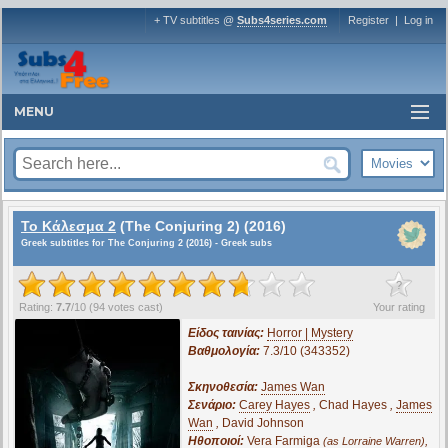
+ TV subtitles @
Subs4series.com
Register
|
Log in
MENU
Το Κάλεσμα 2
(The Conjuring 2) (2016)
Greek subtitles for The Conjuring 2 (2016) - Greek subs
?
Rating:
7.7
/
10
(
94
votes cast)
Your rating
Είδος ταινίας:
Horror | Mystery
Βαθμολογία:
7.3/10 (343352)
Σκηνοθεσία:
James Wan
Σενάριο:
Carey Hayes
,
Chad Hayes
,
James
Wan
,
David Johnson
Ηθοποιοί:
Vera Farmiga
,
(as Lorraine Warren)