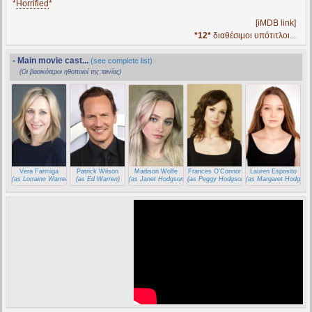
*
Horrified
*
[iMDB link]
*12*
διαθέσιμοι υπότιτλοι...
- Main movie cast...
(see complete list)
(Οι βασικότεροι ηθοποιοί της ταινίας)
Vera Farmiga
Patrick Wilson
Madison Wolfe
Frances O'Connor
Lauren Esposito
(as Lorraine Warren)
(as Ed Warren)
(as Janet Hodgson)
(as Peggy Hodgson)
(as Margaret Hodgson