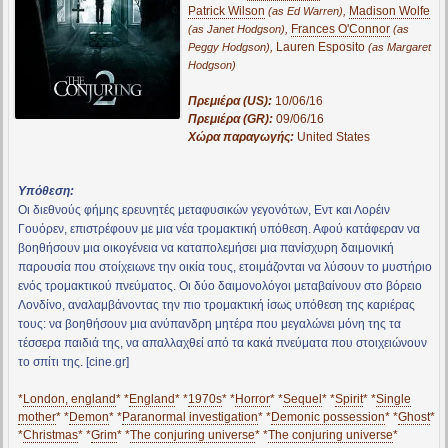
Patrick Wilson
,
Madison Wolfe
(as Ed Warren)
,
Frances O'Connor
(as Janet Hodgson)
(as
,
Lauren Esposito
Peggy Hodgson)
(as Margaret
Hodgson)
Πρεμιέρα (US):
10/06/16
Πρεμιέρα (GR):
09/06/16
Χώρα παραγωγής:
United States
Υπόθεση:
Οι διεθνούς φήμης ερευνητές μεταφυσικών γεγονότων, Εντ και Λορέιν
Γουόρεν, επιστρέφουν µε μια νέα τρομακτική υπόθεση. Αφού κατάφεραν να
βοηθήσουν μια οικογένεια να καταπολεμήσει μια πανίσχυρη δαιμονική
παρουσία που στοίχειωνε την οικία τους, ετοιμάζονται να λύσουν το μυστήριο
ενός τρομακτικού πνεύματος. Οι δύο δαιμονολόγοι μεταβαίνουν στο βόρειο
Λονδίνο, αναλαμβάνοντας την πιο τρομακτική ίσως υπόθεση της καριέρας
τους: να βοηθήσουν μια ανύπανδρη μητέρα που μεγαλώνει μόνη της τα
τέσσερα παιδιά της, να απαλλαχθεί από τα κακά πνεύματα που στοιχειώνουν
το σπίτι της. [cine.gr]
*
London, england
* *
England
* *
1970s
* *
Horror
* *
Sequel
* *
Spirit
* *
Single
mother
* *
Demon
* *
Paranormal investigation
* *
Demonic possession
* *
Ghost
*
*
Christmas
* *
Grim
* *
The conjuring universe
* *
The conjuring universe
*