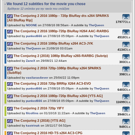
- We found 12 subtitles for the movie you chose
Βρέθηκαν 12 υπότιτλοι για την ταινία που επιλέξατε
The Conjuring 2 2016 1080p - 720p BluRay dts x264 SPARKS
[All BluRay Rip]
17977
DLs
Uploaded by
NOONE
on 27/08/16 08:56am - A subtitle by
TheQueen
The Conjuring 2 2016 1080p-720p BluRay H264 AAC-RARBG
Uploaded by
punked666
on 27/08/16 05:08pm - A subtitle by
TheQueen
4510
DLs
The Conjuring 2 2016 1080p BluRay x264 AC3-JYK
Uploaded by
TheQueen
on 21/09/16 03:01am
4134
DLs
The Conjuring 2 (2016) 1080p BluRay x265-RARBG (Subrip)
Uploaded by
ZaneX
on 29/08/21 12:44am
303
DLs
The Conjuring 2 2016 720p-1080p BluRay x264 SPARKS
(SubRip)
398
DLs
Uploaded by
vasilaras4ever
on 25/04/22 11:09pm
The Conjuring 2 2016 720p BRRip X264 AC3-EVO
Uploaded by
punked666
on 27/08/16 05:09pm - A subtitle by
TheQueen
6403
DLs
The Conjuring 2 2016 1080p-720p BluRay x264-[YTS AG]
Uploaded by
punked666
on 27/08/16 05:09pm - A subtitle by
TheQueen
11699
DLs
The Conjuring 2 2016 720p YIFY
Uploaded by
filcollins
on 01/10/16 11:22am - A subtitle by
TheQueen
3946
DLs
The Conjuring 2 (2016) [YTS AG]
Uploaded by
kastrinak
on 16/11/17 04:52pm
949
DLs
The Conjuring 2 2016 HD-TS x264 AC3-CPG