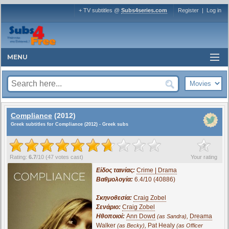
+ TV subtitles @
Subs4series.com
Register
|
Log in
MENU
Compliance
(2012)
Greek subtitles for Compliance (2012) - Greek subs
?
Rating:
6.7
/
10
(
47
votes cast)
Your rating
Είδος ταινίας:
Crime | Drama
Βαθμολογία:
6.4/10 (40886)
Σκηνοθεσία:
Craig Zobel
Σενάριο:
Craig Zobel
Ηθοποιοί:
Ann Dowd
,
Dreama
(as Sandra)
Walker
,
Pat Healy
(as Becky)
(as Officer