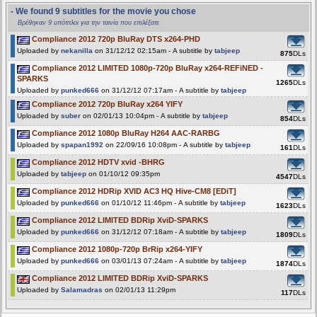
- We found 9 subtitles for the movie you chose
Βρέθηκαν 9 υπότιτλοι για την ταινία που επιλέξατε
Compliance 2012 720p BluRay DTS x264-PHD
Uploaded by
nekanilla
on 31/12/12 02:15am - A subtitle by
tabjeep
875
DLs
Compliance 2012 LIMITED 1080p-720p BluRay x264-REFiNED -
SPARKS
1265
DLs
Uploaded by
punked666
on 31/12/12 07:17am - A subtitle by
tabjeep
Compliance 2012 720p BluRay x264 YIFY
Uploaded by
suber
on 02/01/13 10:04pm - A subtitle by
tabjeep
854
DLs
Compliance 2012 1080p BluRay H264 AAC-RARBG
Uploaded by
spapan1992
on 22/09/16 10:08pm - A subtitle by
tabjeep
161
DLs
Compliance 2012 HDTV xvid -BHRG
Uploaded by
tabjeep
on 01/10/12 09:35pm
4547
DLs
Compliance 2012 HDRip XVID AC3 HQ Hive-CM8 [EDiT]
Uploaded by
punked666
on 01/10/12 11:46pm - A subtitle by
tabjeep
1623
DLs
Compliance 2012 LIMITED BDRip XviD-SPARKS
Uploaded by
punked666
on 31/12/12 07:18am - A subtitle by
tabjeep
1809
DLs
Compliance 2012 1080p-720p BrRip x264-YIFY
Uploaded by
punked666
on 03/01/13 07:24am - A subtitle by
tabjeep
1874
DLs
Compliance 2012 LIMITED BDRip XviD-SPARKS
Uploaded by
Salamadras
on 02/01/13 11:29pm
117
DLs