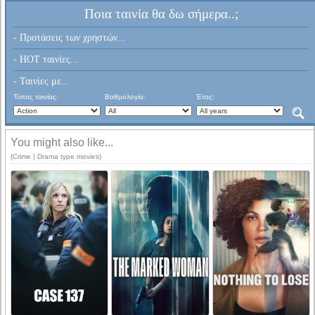
Ποια ταινία θα δω σήμερα..;
- Προτάσεις των χρηστών...
- HOT ταινίες...
- Ταινίες με...
Τύπος ταινίας:
Βαθμολογία:
Έτος:
You might also like...
(Crime | Drama type movies)