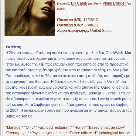
,
Bill Camp
,
Philip Ettinger
Daniels)
(as Van)
(as
Kevin)
Πρεμιέρα (US):
17/08/12
Πρεμιέρα (GR):
17/08/12
Χώρα παραγωγής:
United States
Υπόθεση:
Η Σάντρα είναι προϊστάμενη σε ένα φαστ-φουντ της αλυσίδας ChickWich. Μια
ημέρα, λαμβάνει τηλεφώνημα από κάποιον που συστήνεται ως αστυνόμος
Ντάνιελς. Αυτός της λέει πως έλαβαν κλίση πως κάποιος από το προσωπικό
του καταστήματος της έκλεψε χρήματα από τη τσάντα πελάτη, την ίδια μέρα.
Επιπροσθέτως, καλεί τη Σάντρα να ανακρίνει αυτή τη Μπέκι, που ταιριάζει με
τη περιγραφή του θύματος. Η Σάντρα ακολουθεί τις οδηγίες, αλλά η Μπέκι
αρνείται κάθε ενοχή, ενώ δεν βρίσκεται και κάτι απάνω της. Όμως, οι οδηγίες
του αστυνόμου γίνονται ολοένα και πιο περίεργες... [cine.gr] - Extras: Η ταινία
είναι βασισμένη σε αληθινά γεγονότα που είχαν ονομαστεί «strip search prank
call scam». Αυτά λάμβαναν χώρα επί δέκα χρόνια, ώσπου έγιναν συλλήψεις
το 2004. Η συγκεκριμένη υπόθεση που αναφέρεται στην ταινία, ήταν αυτή του
Bullitt McDonald.
*
Manager
* *
Ohio
* *
Fast food restaurant
* *
Horror
* *
Based on a true story
*
*
Teenage girl
* *
Psychological thriller
* *
Police officer
* *
Psychological horror
*