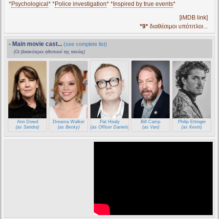
*
Psychological
* *
Police investigation
* *
Inspired by true events
*
[iMDB link]
*9*
διαθέσιμοι υπότιτλοι...
- Main movie cast...
(see complete list)
(Οι βασικότεροι ηθοποιοί της ταινίας)
Ann Dowd
Dreama Walker
Pat Healy
Bill Camp
Philip Ettinger
(as Sandra)
(as Becky)
(as Officer Daniels)
(as Van)
(as Kevin)