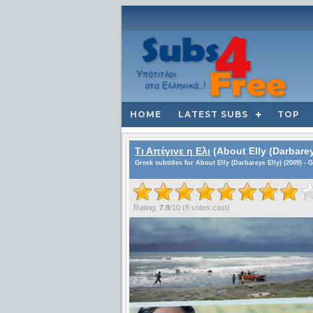
HOME
LATEST SUBS
TOP
Τι Απέγινε η Ελι
(About Elly (Darbarey
Greek subtitles for About Elly (Darbareye Elly) (2009) - 
Rating:
7.9
/
10
(
8
votes cast)