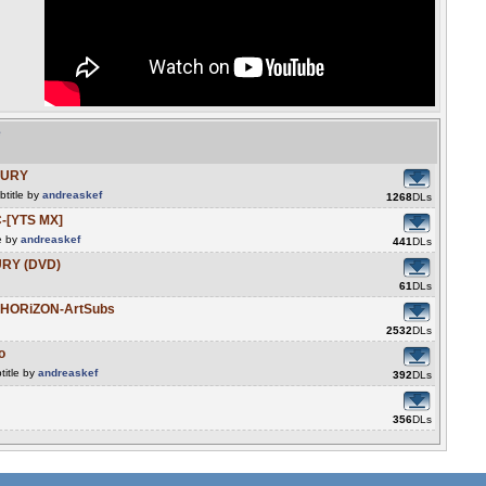
e
USURY
title by
andreaskef
1268
DLs
C-[YTS MX]
e by
andreaskef
441
DLs
URY (DVD)
61
DLs
D HORiZON-ArtSubs
2532
DLs
o
title by
andreaskef
392
DLs
356
DLs