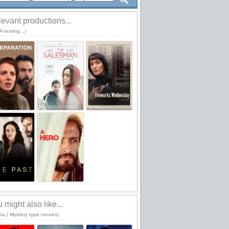
evant productions...
 testing...)
 might also like...
ma | Mystery type movies)