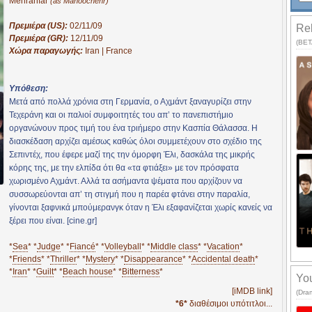
Mehranfar
(as Manoochehr)
Πρεμιέρα (US):
02/11/09
Rel
Πρεμιέρα (GR):
12/11/09
(BETA
Χώρα παραγωγής:
Iran | France
Υπόθεση:
Μετά από πολλά χρόνια στη Γερμανία, ο Αχμάντ ξαναγυρίζει στην
Τεχεράνη και οι παλιοί συμφοιτητές του απ’ το πανεπιστήμιο
οργανώνουν προς τιμή του ένα τριήμερο στην Κασπία Θάλασσα. Η
διασκέδαση αρχίζει αμέσως καθώς όλοι συμμετέχουν στο σχέδιο της
Σεπιντέχ, που έφερε μαζί της την όμορφη Έλι, δασκάλα της μικρής
κόρης της, με την ελπίδα ότι θα «τα φτιάξει» με τον πρόσφατα
χωρισμένο Αχμάντ. Αλλά τα ασήμαντα ψέματα που αρχίζουν να
συσσωρεύονται απ’ τη στιγμή που η παρέα φτάνει στην παραλία,
γίνονται ξαφνικά μπούμερανγκ όταν η Έλι εξαφανίζεται χωρίς κανείς να
ξέρει που είναι. [cine.gr]
*
Sea
* *
Judge
* *
Fiancé
* *
Volleyball
* *
Middle class
* *
Vacation
*
*
Friends
* *
Thriller
* *
Mystery
* *
Disappearance
* *
Accidental death
*
*
Iran
* *
Guilt
* *
Beach house
* *
Bitterness
*
You
[iMDB link]
(Dra
*6*
διαθέσιμοι υπότιτλοι...