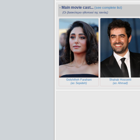
- Main movie cast...
(see complete list)
(Οι βασικότεροι ηθοποιοί της ταινίας)
Golshifteh Farahani
Shahab Hosseini
(as Sepideh)
(as Ahmad)