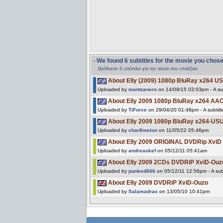
- We found 6 subtitles for the movie you chos
Βρέθηκαν 6 υπότιτλοι για την ταινία που επιλέξατε
About Elly (2009) 1080p BluRay x264 
Uploaded by
mantzanero
on 14/09/15 03:03pm - A sub
About Elly 2009 1080p BluRay x264 AA
Uploaded by
TiForce
on 29/04/20 01:48pm - A subtitl
About Elly 2009 1080p BluRay x264-US
Uploaded by
char8melon
on 11/05/22 05:46pm
About Elly 2009 ORIGINAL DVDRip Xvi
Uploaded by
andreaskef
on 05/12/11 05:41am
About Elly 2009 2CDs DVDRiP XviD-Ouz
Uploaded by
punked666
on 05/12/11 12:56pm - A sub
About Elly 2009 DVDRiP XviD-Ouzo
Uploaded by
Salamadras
on 13/05/10 10:41pm