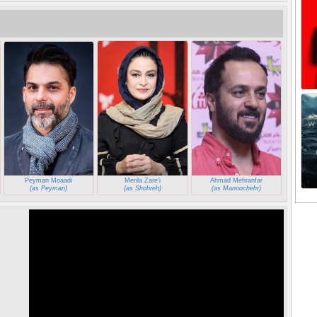
Peyman Moaadi
Merila Zare'i
Ahmad Mehranfar
(as Peyman)
(as Shohreh)
(as Manoochehr)