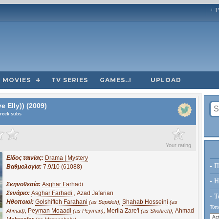
+ T
MOVIES
TV SERIES
GAMES..!
UPLOAD
e Elly)) (2009)
Greek subs
?
Your rating
Είδος ταινίας:
Drama | Mystery
- Π
Βαθμολογία:
7.9/10 (61088)
- H
Σκηνοθεσία:
Asghar Farhadi
Σενάριο:
Asghar Farhadi
,
Azad Jafarian
- Τ
Ηθοποιοί:
Golshifteh Farahani
,
Shahab Hosseini
(as Sepideh)
(as
Τύπο
,
Peyman Moaadi
,
Merila Zare'i
,
Ahmad
Ahmad)
(as Peyman)
(as Shohreh)