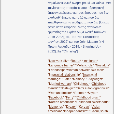
σημαίνον ιψενικό όνομα, βαθιά και καίρια. Μια
ταινία για τις αποφάσεις που πάρθηκαν ή
έμειναν μετέωρες, για τους δρόμους που δεν
ακολουθήθηκαν, για τα λόγια που δεν
ειπώθηκαν και τα αισθήματα που δεν βρήκαν
φωνή να τα εκφράσει. Με τις σπουδαίες
ερμηνείες της Γκρέτα Λι («Ρωσική Κούκλα»
2019-2022), του Teo Yoo («Απόφαση
Φυγής», 2022) και του John Magaro («Η
Πρώτη Αγελάδα» 2019, «Showing Up»
2022). [by *Chrisskg*]
*
New york city
* *
Regret
* *
Immigrant
*
*
Language barrier
* *
Melancholy
* *
Nostalgia
*
*
Friendship
* *
Woman between two men
*
*
Interracial relationship
* *
Interracial
marriage
* *
Fate
* *
Memory
* *
Playwright
*
*
Married woman
* *
Childhood
* *
Childhood
friends
* *
Nostalgic
* *
Semi autobiographical
*
*
Woman director
* *
Retreat
* *
Skype
*
*
Facebook
* *
Ferry
* *
Childhood crush
*
*
Korean american
* *
Childhood sweethearts
*
*
Memories
* *
Dreary
* *
Korean
* *
Asian
american
* *
Independent film
* *
Seoul, south