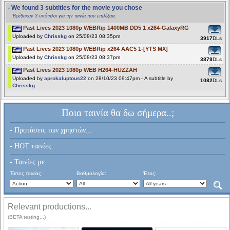
- We found 3 subtitles for the movie you chose
Βρέθηκαν 3 υπότιτλοι για την ταινία που επιλέξατε
Past Lives 2023 1080p WEBRip 1400MB DD5 1 x264-GalaxyRG
Uploaded by
Chrisskg
on 25/08/23 08:35pm
3917
DLs
Past Lives 2023 1080p WEBRip x264 AAC5 1-[YTS MX]
Uploaded by
Chrisskg
on 25/08/23 08:37pm
3879
DLs
Past Lives 2023 1080p WEB H264-HUZZAH
Uploaded by
aprokaluptous22
on 28/10/23 09:47pm - A subtitle by
1082
DLs
Chrisskg
Ποια ταινία θα δω σήμερα..;
- Προτάσεις των χρηστών...
- HOT ταινίες...
- Ταινίες με...
Τύπος ταινίας:
Βαθμολογία:
Έτος:
Relevant productions...
(BETA testing...)