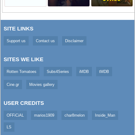
SITE LINKS
Support us
Contact us
Disclaimer
SITES WE LIKE
Rotten Tomatoes
Subs4Series
iMDB
tMDB
Cine.gr
Movies gallery
USER CREDITS
OFFiCiAL
marios1909
char8melon
Inside_Man
LS