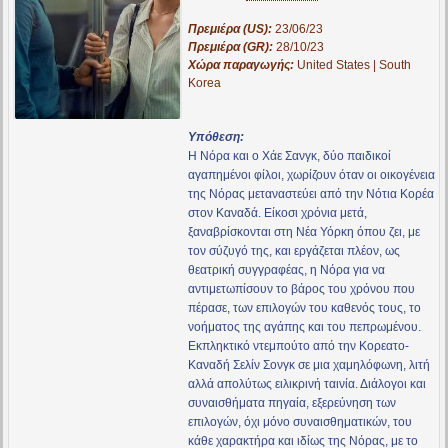
Πρεμιέρα (US):
23/06/23
Πρεμιέρα (GR):
28/10/23
Χώρα παραγωγής:
United States | South
Korea
Υπόθεση:
Η Νόρα και ο Χάε Σανγκ, δύο παιδικοί
αγαπημένοι φίλοι, χωρίζουν όταν οι οικογένεια
της Νόρας μεταναστεύει από την Νότια Κορέα
στον Καναδά. Είκοσι χρόνια μετά,
ξαναβρίσκονται στη Νέα Υόρκη όπου ζει, με
τον σύζυγό της, και εργάζεται πλέον, ως
θεατρική συγγραφέας, η Νόρα για να
αντιμετωπίσουν το βάρος του χρόνου που
πέρασε, των επιλογών του καθενός τους, το
νοήματος της αγάπης και του πεπρωμένου.
Εκπληκτικό ντεμπούτο από την Κορεατο-
Καναδή Σελίν Σονγκ σε μια χαμηλόφωνη, λιτή
αλλά απολύτως ειλικρινή ταινία. Διάλογοι και
συναισθήματα πηγαία, εξερεύνηση των
επιλογών, όχι μόνο συναισθηματικών, του
κάθε χαρακτήρα και ιδίως της Νόρας, με το