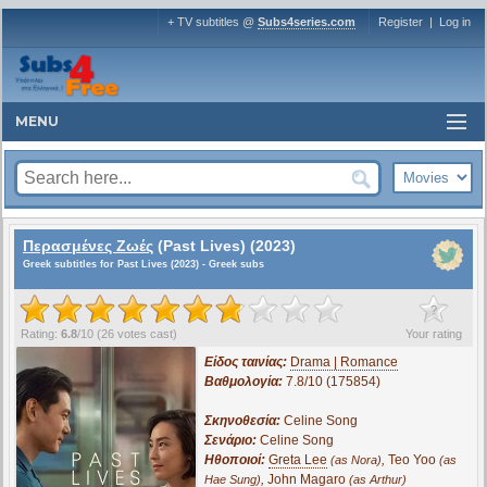
+ TV subtitles @
Subs4series.com
Register
|
Log in
MENU
Περασμένες Ζωές
(Past Lives) (2023)
Greek subtitles for Past Lives (2023) - Greek subs
?
Rating:
6.8
/
10
(
26
votes cast)
Your rating
Είδος ταινίας:
Drama | Romance
Βαθμολογία:
7.8/10 (175854)
Σκηνοθεσία:
Celine Song
Σενάριο:
Celine Song
Ηθοποιοί:
Greta Lee
,
Teo Yoo
(as Nora)
(as
,
John Magaro
Hae Sung)
(as Arthur)