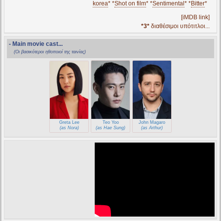
korea
* *
Shot on film
* *
Sentimental
* *
Bitter
*
[iMDB link]
*3*
διαθέσιμοι υπότιτλοι...
- Main movie cast...
(Οι βασικότεροι ηθοποιοί της ταινίας)
Greta Lee
Teo Yoo
John Magaro
(as Nora)
(as Hae Sung)
(as Arthur)