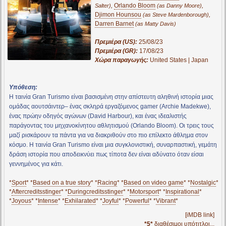
,
Orlando Bloom
,
Salter)
(as Danny Moore)
Djimon Hounsou
,
(as Steve Mardenborough)
Darren Barnet
(as Matty Davis)
Πρεμιέρα (US):
25/08/23
Πρεμιέρα (GR):
17/08/23
Χώρα παραγωγής:
United States | Japan
Υπόθεση:
Η ταινία Gran Turismo είναι βασισμένη στην απίστευτη αληθινή ιστορία μιας
ομάδας αουτσάιντερ– ένας σκληρά εργαζόμενος gamer (Archie Madekwe),
ένας πρώην οδηγός αγώνων (David Harbour), και ένας ιδεαλιστής
παράγοντας του μηχανοκίνητου αθλητισμού (Orlando Bloom). Οι τρεις τους
μαζί ρισκάρουν τα πάντα για να διακριθούν στο πιο επίλεκτο άθλημα στον
κόσμο. Η ταινία Gran Turismo είναι μια συγκλονιστική, συναρπαστική, γεμάτη
δράση ιστορία που αποδεικνύει πως τίποτα δεν είναι αδύνατο όταν είσαι
γεννημένος για κάτι.
*
Sport
* *
Based on a true story
* *
Racing
* *
Based on video game
* *
Nostalgic
*
*
Aftercreditsstinger
* *
Duringcreditsstinger
* *
Motorsport
* *
Inspirational
*
*
Joyous
* *
Intense
* *
Exhilarated
* *
Joyful
* *
Powerful
* *
Vibrant
*
[iMDB link]
*5*
διαθέσιμοι υπότιτλοι...