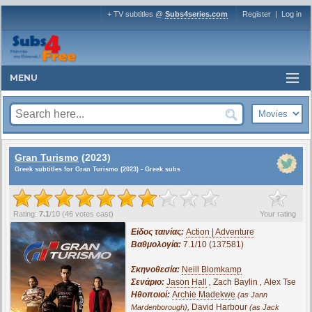
+ TV subtitles @
Subs4series.com
Register
|
Log in
MENU
Gran Turismo
(2023)
Greek subtitles for Gran Turismo (2023) - Greek subs
?
Rating:
7.1
/
10
(
46
votes cast)
Your rating
Είδος ταινίας:
Action | Adventure
Βαθμολογία:
7.1/10 (137581)
Σκηνοθεσία:
Neill Blomkamp
Σενάριο:
Jason Hall
,
Zach Baylin
,
Alex Tse
Ηθοποιοί:
Archie Madekwe
(as Jann
,
David Harbour
Mardenborough)
(as Jack