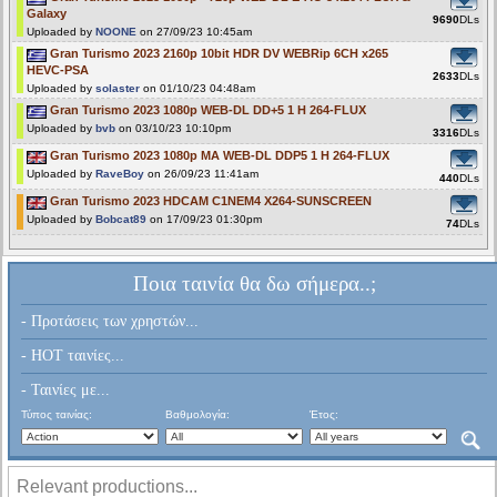
Galaxy
9690
DLs
Uploaded by
NOONE
on 27/09/23 10:45am
Gran Turismo 2023 2160p 10bit HDR DV WEBRip 6CH x265
HEVC-PSA
2633
DLs
Uploaded by
solaster
on 01/10/23 04:48am
Gran Turismo 2023 1080p WEB-DL DD+5 1 H 264-FLUX
Uploaded by
bvb
on 03/10/23 10:10pm
3316
DLs
Gran Turismo 2023 1080p MA WEB-DL DDP5 1 H 264-FLUX
Uploaded by
RaveBoy
on 26/09/23 11:41am
440
DLs
Gran Turismo 2023 HDCAM C1NEM4 X264-SUNSCREEN
Uploaded by
Bobcat89
on 17/09/23 01:30pm
74
DLs
Ποια ταινία θα δω σήμερα..;
- Προτάσεις των χρηστών...
- HOT ταινίες...
- Ταινίες με...
Τύπος ταινίας:
Βαθμολογία:
Έτος:
Relevant productions...