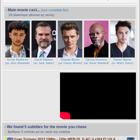
- Main movie cast...
(see complete list)
(Οι βασικότεροι ηθοποιοί της ταινίας)
Archie Madekwe
David Harbour
Orlando Bloom
Djimon Hounsou
Darren Barnet
(as Jann Mardenborough)
(as Jack Salter)
(as Danny Moore)
(as Steve Mardenborough)
(as Matty Davis)
- We found 5 subtitles for the movie you chose
Βρέθηκαν 5 υπότιτλοι για την ταινία που επιλέξατε
Gran Turismo 2023 1080p - 720p WEB-DL E-AC-3 x264 FLUX &