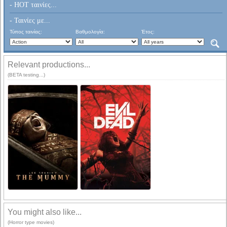
- HOT ταινίες...
- Ταινίες με...
Τύπος ταινίας:
Βαθμολογία:
Έτος:
Relevant productions...
(BETA testing...)
You might also like...
(Horror type movies)