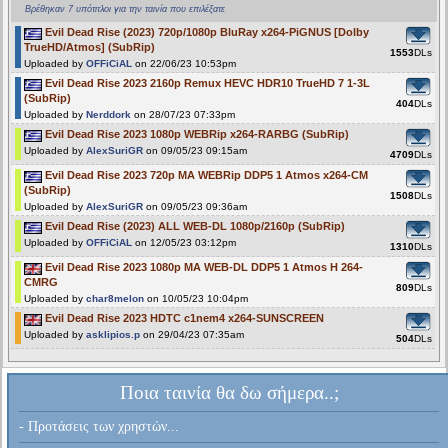
Βρέθηκαν 7 υπότιτλοι για την ταινία που επιλέξατε
Evil Dead Rise (2023) 720p/1080p BluRay x264-PiGNUS [Dolby
TrueHD/Atmos] (SubRip)
1553
DLs
Uploaded by
OFFiCiAL
on 22/06/23 10:53pm
Evil Dead Rise 2023 2160p Remux HEVC HDR10 TrueHD 7 1-3L
(SubRip)
404
DLs
Uploaded by
Nerddork
on 28/07/23 07:33pm
Evil Dead Rise 2023 1080p WEBRip x264-RARBG (SubRip)
Uploaded by
AlexSuriGR
on 09/05/23 09:15am
4709
DLs
Evil Dead Rise 2023 720p MA WEBRip DDP5 1 Atmos x264-CM
(SubRip)
1508
DLs
Uploaded by
AlexSuriGR
on 09/05/23 09:36am
Evil Dead Rise (2023) ALL WEB-DL 1080p/2160p (SubRip)
Uploaded by
OFFiCiAL
on 12/05/23 03:12pm
1310
DLs
Evil Dead Rise 2023 1080p MA WEB-DL DDP5 1 Atmos H 264-
CMRG
809
DLs
Uploaded by
char8melon
on 10/05/23 10:04pm
Evil Dead Rise 2023 HDTC c1nem4 x264-SUNSCREEN
Uploaded by
asklipios.p
on 29/04/23 07:35am
504
DLs
Ποια ταινία θα δω σήμερα..;
- Προτάσεις των χρηστών...