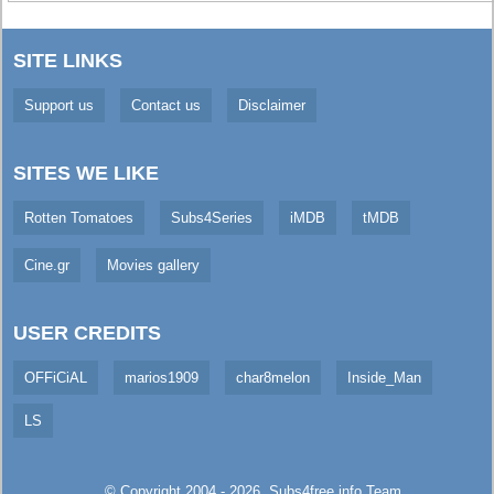
SITE LINKS
Support us
Contact us
Disclaimer
SITES WE LIKE
Rotten Tomatoes
Subs4Series
iMDB
tMDB
Cine.gr
Movies gallery
USER CREDITS
OFFiCiAL
marios1909
char8melon
Inside_Man
LS
© Copyright 2004 - 2026,
Subs4free.info
Team