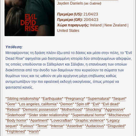
Jayden Daniels
(as Gabriel)
Πρεμιέρα (US):
21/04/23
Πρεμιέρα (GR):
20/04/23
Χώρα παραγωγής:
Ireland | New Zealand |
United States
Υπόθεση:
Μεταφέροντας τη δράση πλέον έξω από το δάσος και μέσα στην πόλη, το "Evil
Dead Rise" αφηγείται μια διεστραμμένη ιστορία δύο αποξενωμένων αδερφών,
τις οποίες υποδύονται οι Σάδερλαντ και Σάλιβαν, η επανένωση των οποίων
διακόπτεται από την άνοδο των δαιμόνων που κυριεύουν τα σώματα των
θυμάτων τους και τις ωθούν σε μία αρχέγονη μάχη επιβίωσης καθώς
αντιμετωπίζουν την πιο εφιαλτική εκδοχή οικογένειας, όπως μπορεί να
φανταστεί κανείς.
*
Sibling relationship
* *
Earthquake
* *
Pregnancy
* *
Supernatural
* *
Sequel
*
*
Gore
* *
Los angeles, california
* *
Demon
* *
Spin off
* *
Evil
* *
Evil dead
*
*
Reboot
* *
Demonic possession
* *
Motherhood
* *
Shocking
* *
Aggressive
*
*
Sisterhood
* *
Sister sister relationship
* *
Supernatural horror
* *
Mischievous
*
*
Body horror
* *
Apartment
* *
Lovecraftian
* *
Graphic violence
* *
Legacy
sequel
* *
Furious
* *
Tense
* *
Intense
* *
Assertive
* *
Audacious
* *
Disgusted
*
*
Frightened
* *
Harsh
*