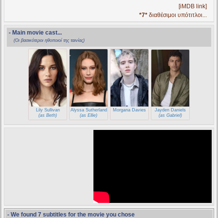
[iMDB link]
*7*
διαθέσιμοι υπότιτλοι...
- Main movie cast...
(Οι βασικότεροι ηθοποιοί της ταινίας)
Lily Sullivan
Alyssa Sutherland
Morgana Davies
Jayden Daniels
(as Beth)
(as Ellie)
(as Gabriel)
- We found 7 subtitles for the movie you chose