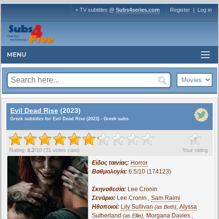
+ TV subtitles @
Subs4series.com
Register
|
Log in
MENU
Evil Dead Rise
(2023)
Greek subtitles for Evil Dead Rise (2023) - Greek subs
?
Rating:
6.2
/
10
(
31
votes cast)
Your rating
Είδος ταινίας:
Horror
Βαθμολογία:
6.5/10 (174123)
Σκηνοθεσία:
Lee Cronin
Σενάριο:
Lee Cronin
,
Sam Raimi
Ηθοποιοί:
Lily Sullivan
,
Alyssa
(as Beth)
Sutherland
,
Morgana Davies
,
(as Ellie)