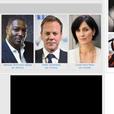
Adewale Akinnuoye-Agbaje
Kiefer Sutherland
Carrie-Anne Moss
(as Atticus)
(as Corvus)
(as Aurelia)