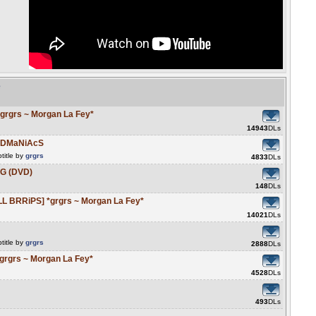
e
grgrs ~ Morgan La Fey*
14943
DLs
-HDMaNiAcS
title by
grgrs
4833
DLs
G (DVD)
148
DLs
 BRRiPS] *grgrs ~ Morgan La Fey*
14021
DLs
title by
grgrs
2888
DLs
grgrs ~ Morgan La Fey*
4528
DLs
493
DLs