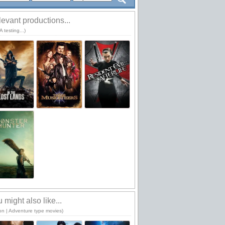
evant productions...
 testing...)
 might also like...
ion | Adventure type movies)