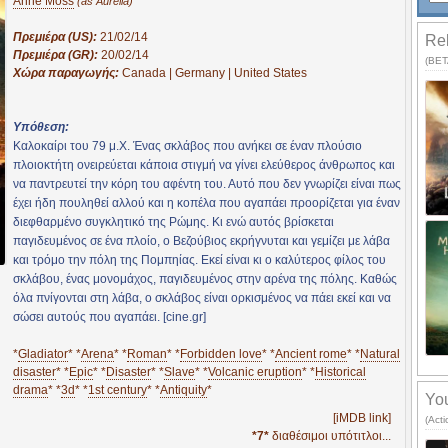
Anne Moss
(as Aurelia)
Πρεμιέρα (US):
21/02/14
Rel
Πρεμιέρα (GR):
20/02/14
(BETA
Χώρα παραγωγής:
Canada | Germany | United States
Υπόθεση:
Καλοκαίρι του 79 μ.Χ. Ένας σκλάβος που ανήκει σε έναν πλούσιο
πλοιοκτήτη ονειρεύεται κάποια στιγμή να γίνει ελεύθερος άνθρωπος και
να παντρευτεί την κόρη του αφέντη του. Αυτό που δεν γνωρίζει είναι πως
έχει ήδη πουληθεί αλλού και η κοπέλα που αγαπάει προορίζεται για έναν
διεφθαρμένο συγκλητικό της Ρώμης. Κι ενώ αυτός βρίσκεται
παγιδευμένος σε ένα πλοίο, ο Βεζούβιος εκρήγνυται και γεμίζει με λάβα
και τρόμο την πόλη της Πομπηίας. Εκεί είναι κι ο καλύτερος φίλος του
σκλάβου, ένας μονομάχος, παγιδευμένος στην αρένα της πόλης. Καθώς
όλα πνίγονται στη λάβα, ο σκλάβος είναι ορκισμένος να πάει εκεί και να
σώσει αυτούς που αγαπάει. [cine.gr]
*
Gladiator
* *
Arena
* *
Roman
* *
Forbidden love
* *
Ancient rome
* *
Natural
disaster
* *
Epic
* *
Disaster
* *
Slave
* *
Volcanic eruption
* *
Historical
drama
* *
3d
* *
1st century
* *
Antiquity
*
You
[iMDB link]
(Act
*7*
διαθέσιμοι υπότιτλοι...