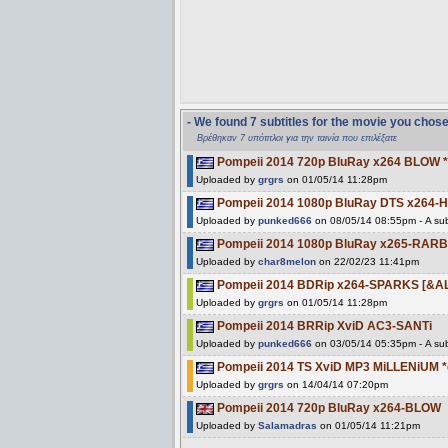
- We found 7 subtitles for the movie you chos
Βρέθηκαν 7 υπότιτλοι για την ταινία που επιλέξατε
Pompeii 2014 720p BluRay x264 BLOW *
Uploaded by
grgrs
on 01/05/14 11:28pm
Pompeii 2014 1080p BluRay DTS x264
Uploaded by
punked666
on 08/05/14 08:55pm - A sub
Pompeii 2014 1080p BluRay x265-RARB
Uploaded by
char8melon
on 22/02/23 11:41pm
Pompeii 2014 BDRip x264-SPARKS [&ALL
Uploaded by
grgrs
on 01/05/14 11:28pm
Pompeii 2014 BRRip XviD AC3-SANTi
Uploaded by
punked666
on 03/05/14 05:35pm - A sub
Pompeii 2014 TS XviD MP3 MiLLENiUM *
Uploaded by
grgrs
on 14/04/14 07:20pm
Pompeii 2014 720p BluRay x264-BLOW
Uploaded by
Salamadras
on 01/05/14 11:21pm