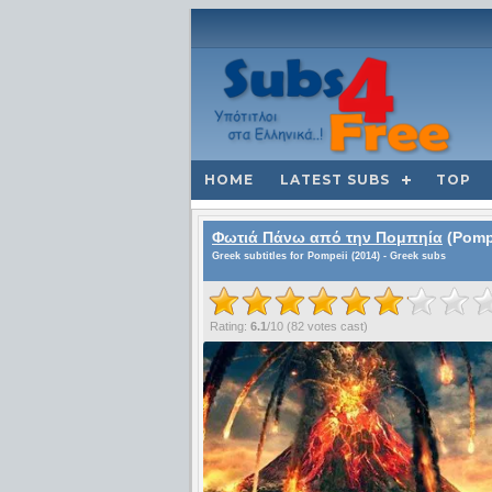
HOME
LATEST SUBS
TOP
Φωτιά Πάνω από την Πομπηία
(Pompe
Greek subtitles for Pompeii (2014) - Greek subs
Rating:
6.1
/
10
(
82
votes cast)