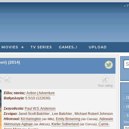
+ T
MOVIES
TV SERIES
GAMES..!
UPLOAD
ii) (2014)
?
Your rating
Είδος ταινίας:
Action | Adventure
- Π
Βαθμολογία:
5.5/10 (122630)
- H
Σκηνοθεσία:
Paul W.S. Anderson
Σενάριο:
Janet Scott Batchler
,
Lee Batchler
,
Michael Robert Johnson
- Τ
Ηθοποιοί:
Kit Harington
,
Emily Browning
,
Adewale
(as Milo)
(as Cassia)
Τύπο
Akinnuoye-Agbaje
,
Kiefer Sutherland
,
Carrie-
(as Atticus)
(as Corvus)