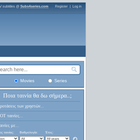
V subtitles @
Subs4series.com
Register
|
Log in
Movies
Series
Ποια ταινία θα δω σήμερα..;
ροτάσεις των χρηστών...
OT ταινίες...
αινίες με...
ς ταινίας:
Βαθμολογία:
Έτος: