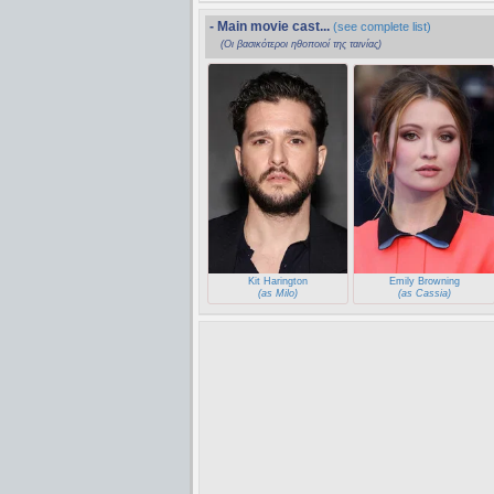
- Main movie cast...
(see complete list)
(Οι βασικότεροι ηθοποιοί της ταινίας)
Kit Harington
Emily Browning
(as Milo)
(as Cassia)