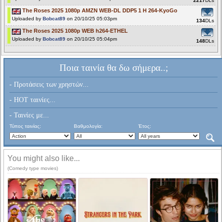
2217
DLs
The Roses 2025 1080p AMZN WEB-DL DDP5 1 H 264-KyoGo
Uploaded by
Bobcat89
on 20/10/25 05:03pm
134
DLs
The Roses 2025 1080p WEB h264-ETHEL
Uploaded by
Bobcat89
on 20/10/25 05:04pm
148
DLs
Ποια ταινία θα δω σήμερα..;
- Προτάσεις των χρηστών...
- HOT ταινίες...
- Ταινίες με...
Τύπος ταινίας:
Βαθμολογία:
Έτος:
You might also like...
(Comedy type movies)