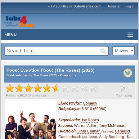
+ TV subtitles @
Subs4series.com
Register
|
Log in
MENU
Ροουζ Εναντίον Ρόουζ
(The Roses) (2025)
Greek subtitles for The Roses (2025) - Greek subs
?
Rating:
5.6
/
10
(
8
votes cast)
Your rating
Είδος ταινίας:
Comedy
Βαθμολογία:
6.6/10 (60080)
Σκηνοθεσία:
Jay Roach
Σενάριο:
Warren Adler
,
Tony McNamara
Ηθοποιοί:
Olivia Colman
,
Benedict
(as Ivy)
Cumberbatch
,
Andy Samberg
,
Kate
(as Theo)