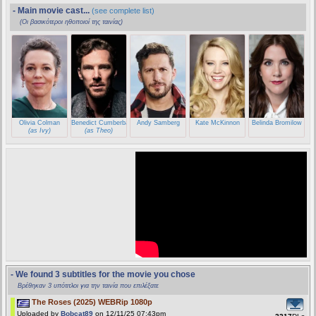
- Main movie cast...
(see complete list)
(Οι βασικότεροι ηθοποιοί της ταινίας)
Olivia Colman
Benedict Cumberbatch
Andy Samberg
Kate McKinnon
Belinda Bromilow
(as Ivy)
(as Theo)
- We found 3 subtitles for the movie you chose
Βρέθηκαν 3 υπότιτλοι για την ταινία που επιλέξατε
The Roses (2025) WEBRip 1080p
Uploaded by
Bobcat89
on 12/11/25 07:43pm