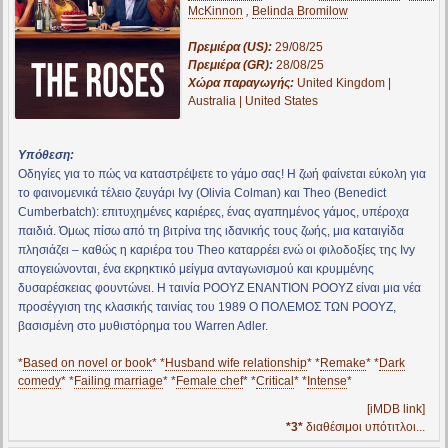
McKinnon
,
Belinda Bromilow
Πρεμιέρα (US):
29/08/25
Πρεμιέρα (GR):
28/08/25
Χώρα παραγωγής:
United Kingdom |
Australia | United States
Υπόθεση:
Οδηγίες για το πώς να καταστρέψετε το γάμο σας! Η ζωή φαίνεται εύκολη για
το φαινομενικά τέλειο ζευγάρι Ivy (Olivia Colman) και Theo (Benedict
Cumberbatch): επιτυχημένες καριέρες, ένας αγαπημένος γάμος, υπέροχα
παιδιά. Όμως πίσω από τη βιτρίνα της ιδανικής τους ζωής, μια καταιγίδα
πλησιάζει – καθώς η καριέρα του Theo καταρρέει ενώ οι φιλοδοξίες της Ivy
απογειώνονται, ένα εκρηκτικό μείγμα ανταγωνισμού και κρυμμένης
δυσαρέσκειας φουντώνει. Η ταινία ΡΟΟΥΖ ΕΝΑΝΤΙΟΝ ΡΟΟΥΖ είναι μια νέα
προσέγγιση της κλασικής ταινίας του 1989 Ο ΠΟΛΕΜΟΣ ΤΩΝ ΡΟΟΥΖ,
βασισμένη στο μυθιστόρημα του Warren Adler.
*
Based on novel or book
* *
Husband wife relationship
* *
Remake
* *
Dark
comedy
* *
Failing marriage
* *
Female chef
* *
Critical
* *
Intense
*
[iMDB link]
*3*
διαθέσιμοι υπότιτλοι...