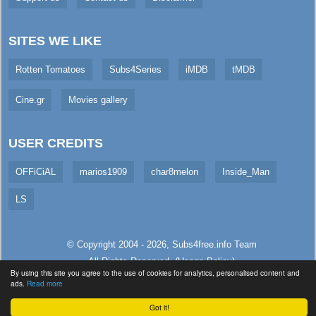
SITES WE LIKE
Rotten Tomatoes
Subs4Series
iMDB
tMDB
Cine.gr
Movies gallery
USER CREDITS
OFFiCiAL
marios1909
char8melon
Inside_Man
LS
© Copyright 2004 - 2026,
Subs4free.info
Team
All Rights Reserved. (
Usage Policy
)
By using this site you agree to the use of cookies for analytics, personalised content and
Served in 162.08ms (live)
ads.
Read more
Got it!