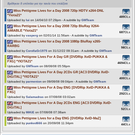
Βρέθηκαν 8 υπότιτλοι για την ταινία που επιλέξατε
Miss Pettigrew Lives for a Day 2008 720p HDTV x264-DNL
*Yiota21*
489
DLs
Uploaded by
lui
on 14/04/10 07:29pm - A subtitle by
GMTeam
Miss Pettigrew Lives for a Day 2008 720p BluRay X264-
AMIABLE *Yiota21*
687
DLs
Uploaded by
vasperg
on 02/01/14 11:56am - A subtitle by
GMTeam
Miss Pettigrew Lives for a Day 2008 1080p BluRay x265-
RARBG
98
DLs
Uploaded by
CorollaGr1975
on 31/12/22 09:31am - A subtitle by
GMTeam
Miss Pettigrew Lives For A Day GR [DVDRip XviD-PUKKA &
FXG] *YIOTA21*
4694
DLs
Uploaded by
GMTeam
on 08/08/08 05:58pm
Miss Pettigrew Lives For A Day 2CDs GR [AC3 DVDRip XviD-
DiGiTAL] *YIOTA21*
400
DLs
Uploaded by
parmenion
on 09/08/08 09:04pm - A subtitle by
GMTeam
Miss Pettigrew Lives For A Day ENG [DVDRip XviD-PUKKA &
FXG]
292
DLs
Uploaded by
Salamadras
on 07/08/08 03:02am
Miss Pettigrew Lives For A Day 2CDs ENG [AC3 DVDRip XviD-
DiGiTAL]
52
DLs
Uploaded by
MiKiE
on 07/08/08 07:38am
Miss Pettigrew Lives for a Day ENG [DVDRip XviD-MaZ]
Uploaded by
punked666
on 20/09/08 11:34pm
44
DLs