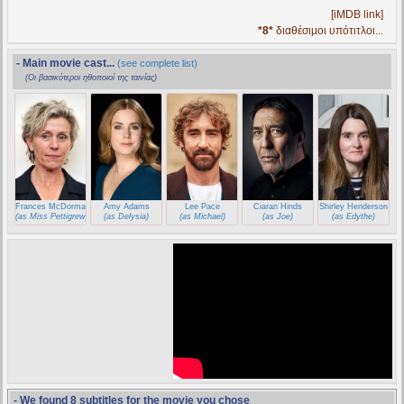
[iMDB link]
*8*
διαθέσιμοι υπότιτλοι...
- Main movie cast...
(see complete list)
(Οι βασικότεροι ηθοποιοί της ταινίας)
Frances McDormand
Amy Adams
Lee Pace
Ciaran Hinds
Shirley Henderson
(as Miss Pettigrew)
(as Delysia)
(as Michael)
(as Joe)
(as Edythe)
- We found 8 subtitles for the movie you chose