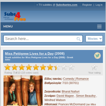
+ TV subtitles @
Subs4series.com
Register
|
Log in
MENU
Miss Pettigrew Lives for a Day
(2008)
Greek subtitles for Miss Pettigrew Lives for a Day (2008) - Greek
subs
?
Rating:
7.4
/
10
(
18
votes cast)
Your rating
Είδος ταινίας:
Comedy | Romance
Βαθμολογία:
7/10 (30701)
Σκηνοθεσία:
Bharat Nalluri
Σενάριο:
David Magee
,
Simon Beaufoy
,
Winifred Watson
Ηθοποιοί:
Frances McDormand
(as Miss