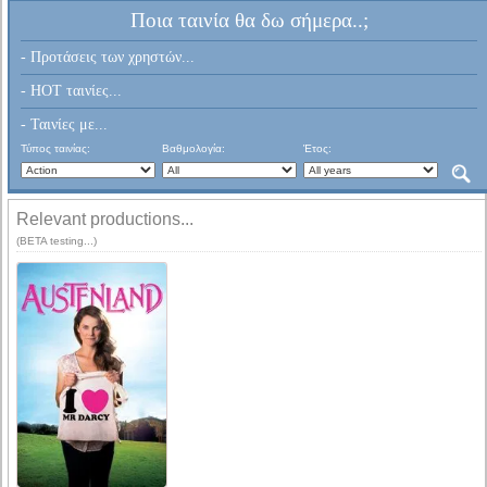
Ποια ταινία θα δω σήμερα..;
- Προτάσεις των χρηστών...
- HOT ταινίες...
- Ταινίες με...
Τύπος ταινίας:
Βαθμολογία:
Έτος:
Relevant productions...
(BETA testing...)