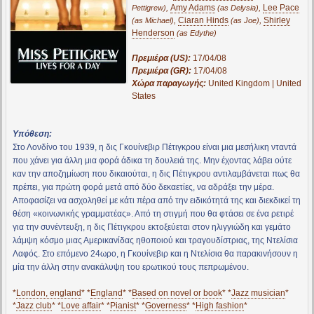
,
Amy Adams
,
Lee Pace
Pettigrew)
(as Delysia)
,
Ciaran Hinds
,
Shirley
(as Michael)
(as Joe)
Henderson
(as Edythe)
Πρεμιέρα (US):
17/04/08
Πρεμιέρα (GR):
17/04/08
Χώρα παραγωγής:
United Kingdom | United
States
Υπόθεση:
Στο Λονδίνο του 1939, η δις Γκουίνεβιρ Πέτιγκρου είναι μια μεσήλικη νταντά
που χάνει για άλλη μια φορά άδικα τη δουλειά της. Μην έχοντας λάβει ούτε
καν την αποζημίωση που δικαιούται, η δις Πέτιγκρου αντιλαμβάνεται πως θα
πρέπει, για πρώτη φορά μετά από δύο δεκαετίες, να αδράξει την μέρα.
Αποφασίζει να ασχοληθεί με κάτι πέρα από την ειδικότητά της και διεκδικεί τη
θέση «κοινωνικής γραμματέας». Από τη στιγμή που θα φτάσει σε ένα ρετιρέ
για την συνέντευξη, η δις Πέτιγκρου εκτοξεύεται στον ηλιγγιώδη και γεμάτο
λάμψη κόσμο μιας Αμερικανίδας ηθοποιού και τραγουδίστριας, της Ντελίσια
Λαφός. Στο επόμενο 24ωρο, η Γκουίνεβιρ και η Ντελίσια θα παρακινήσουν η
μία την άλλη στην ανακάλυψη του ερωτικού τους πεπρωμένου.
*
London, england
* *
England
* *
Based on novel or book
* *
Jazz musician
*
*
Jazz club
* *
Love affair
* *
Pianist
* *
Governess
* *
High fashion
*