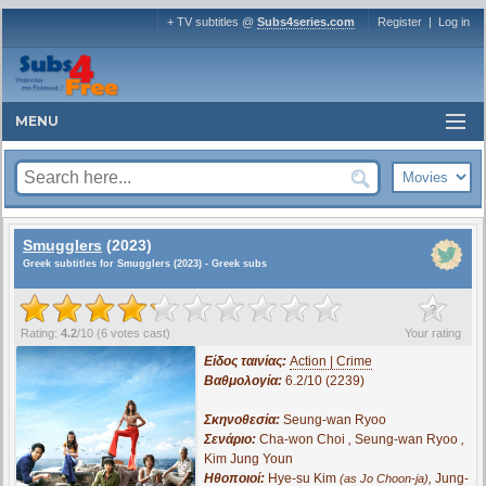
+ TV subtitles @
Subs4series.com
Register
|
Log in
MENU
Smugglers
(2023)
Greek subtitles for Smugglers (2023) - Greek subs
?
Rating:
4.2
/
10
(
6
votes cast)
Your rating
Είδος ταινίας:
Action | Crime
Βαθμολογία:
6.2/10 (2239)
Σκηνοθεσία:
Seung-wan Ryoo
Σενάριο:
Cha-won Choi
,
Seung-wan Ryoo
,
Kim Jung Youn
Ηθοποιοί:
Hye-su Kim
,
Jung-
(as Jo Choon-ja)