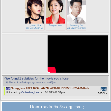
Hye-su Kim
Jung-ah Yum
In-seong Jo
(as Jo Choon-ja)
(as Supervisor Kwon)
- We found 1 subtitles for the movie you chose
Βρέθηκαν 1 υπότιτλοι για την ταινία που επιλέξατε
Smugglers 2023 1080p AMZN WEB-DL DDP5 1 H 264-MrHulk
Uploaded by
Catherine_Lee
on 18/12/23 01:52pm
505
DLs
Ποια ταινία θα δω σήμερα..;