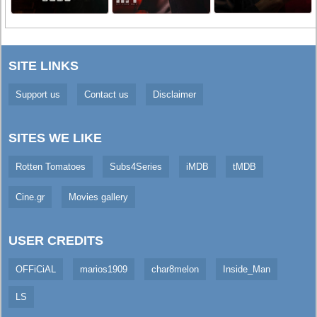
SITE LINKS
Support us
Contact us
Disclaimer
SITES WE LIKE
Rotten Tomatoes
Subs4Series
iMDB
tMDB
Cine.gr
Movies gallery
USER CREDITS
OFFiCiAL
marios1909
char8melon
Inside_Man
LS