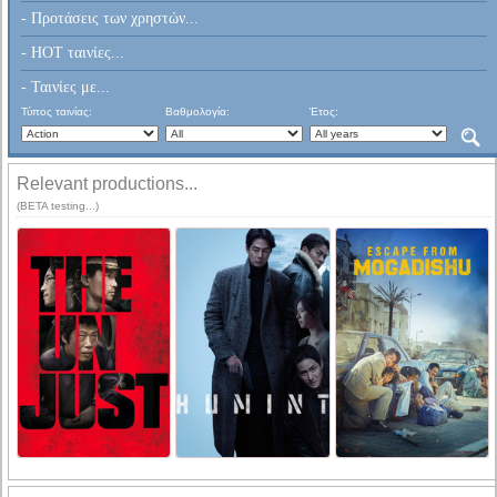
- Προτάσεις των χρηστών...
- HOT ταινίες...
- Ταινίες με...
Τύπος ταινίας:
Βαθμολογία:
Έτος:
Relevant productions...
(BETA testing...)