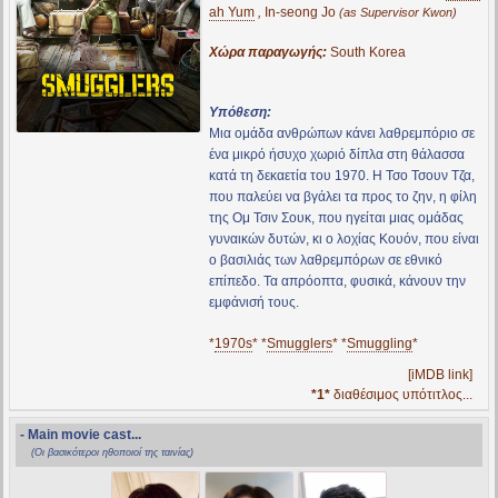
ah Yum
,
In-seong Jo
(as Supervisor Kwon)
Χώρα παραγωγής:
South Korea
Υπόθεση:
Μια ομάδα ανθρώπων κάνει λαθρεμπόριο σε
ένα μικρό ήσυχο χωριό δίπλα στη θάλασσα
κατά τη δεκαετία του 1970. Η Τσο Τσουν Τζα,
που παλεύει να βγάλει τα προς το ζην, η φίλη
της Ομ Τσιν Σουκ, που ηγείται μιας ομάδας
γυναικών δυτών, κι ο λοχίας Κουόν, που είναι
ο βασιλιάς των λαθρεμπόρων σε εθνικό
επίπεδο. Τα απρόοπτα, φυσικά, κάνουν την
εμφάνισή τους.
*
1970s
* *
Smugglers
* *
Smuggling
*
[iMDB link]
*1*
διαθέσιμος υπότιτλος...
- Main movie cast...
(Οι βασικότεροι ηθοποιοί της ταινίας)