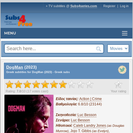
+ TV subtitles @
Subs4series.com
Register
|
Log in
MENU
DogMan
(2023)
Greek subtitles for DogMan (2023) - Greek subs
?
Rating:
7.0
/
10
(
17
votes cast)
Your rating
Είδος ταινίας:
Action | Crime
Βαθμολογία:
6.8/10 (23144)
Σκηνοθεσία:
Luc Besson
Σενάριο:
Luc Besson
Ηθοποιοί:
Caleb Landry Jones
(as Douglas
,
Jojo T. Gibbs
,
Munrow)
(as Evelyn)