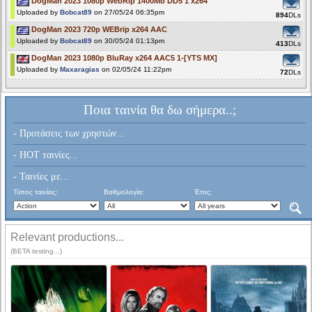
DogMan 2023 1080p WebRip 1400Mb DD5 1 x264
Uploaded by
Bobcat89
on 27/05/24 06:35pm
894
DLs
DogMan 2023 720p WEBrip x264 AAC
Uploaded by
Bobcat89
on 30/05/24 01:13pm
413
DLs
DogMan 2023 1080p BluRay x264 AAC5 1-[YTS MX]
Uploaded by
Maxaragias
on 02/05/24 11:22pm
72
DLs
Ποια ταινία θα δω σήμερα..;
- Προτάσεις των χρηστών...
- HOT ταινίες...
- Ταινίες με...
Τύπος ταινίας:
Βαθμολογία:
Έτος:
Relevant productions...
(BETA testing...)