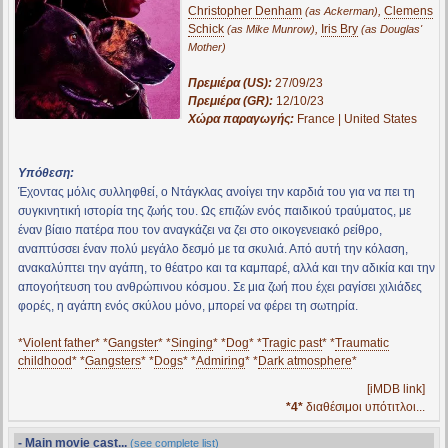
Christopher Denham
,
Clemens
(as Ackerman)
Schick
,
Iris Bry
(as Mike Munrow)
(as Douglas'
Mother)
Πρεμιέρα (US):
27/09/23
Πρεμιέρα (GR):
12/10/23
Χώρα παραγωγής:
France | United States
Υπόθεση:
Έχοντας μόλις συλληφθεί, ο Ντάγκλας ανοίγει την καρδιά του για να πει τη
συγκινητική ιστορία της ζωής του. Ως επιζών ενός παιδικού τραύματος, με
έναν βίαιο πατέρα που τον αναγκάζει να ζει στο οικογενειακό ρείθρο,
αναπτύσσει έναν πολύ μεγάλο δεσμό με τα σκυλιά. Από αυτή την κόλαση,
ανακαλύπτει την αγάπη, το θέατρο και τα καμπαρέ, αλλά και την αδικία και την
απογοήτευση του ανθρώπινου κόσμου. Σε μια ζωή που έχει ραγίσει χιλιάδες
φορές, η αγάπη ενός σκύλου μόνο, μπορεί να φέρει τη σωτηρία.
*
Violent father
* *
Gangster
* *
Singing
* *
Dog
* *
Tragic past
* *
Traumatic
childhood
* *
Gangsters
* *
Dogs
* *
Admiring
* *
Dark atmosphere
*
[iMDB link]
*4*
διαθέσιμοι υπότιτλοι...
- Main movie cast...
(see complete list)