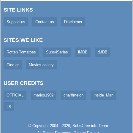
SITE LINKS
Support us
Contact us
Disclaimer
SITES WE LIKE
Rotten Tomatoes
Subs4Series
iMDB
tMDB
Cine.gr
Movies gallery
USER CREDITS
OFFiCiAL
marios1909
char8melon
Inside_Man
LS
© Copyright 2004 - 2026,
Subs4free.info
Team
All Rights Reserved. (
Usage Policy
)