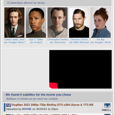
(Οι βασικότεροι ηθοποιοί της ταινίας)
Caleb Landry Jones
Jojo T. Gibbs
Christopher Denham
Clemens Schick
Iris Bry
(as Douglas Munrow)
(as Evelyn)
(as Ackerman)
(as Mike Munrow)
(as Douglas' Mother)
- We found 4 subtitles for the movie you chose
Βρέθηκαν 4 υπότιτλοι για την ταινία που επιλέξατε
DogMan 2023 1080p-720p BluRay DTS x264 Ulysse & YTS MX
Uploaded by
NOONE
on 30/05/24 11:25pm
743
DLs