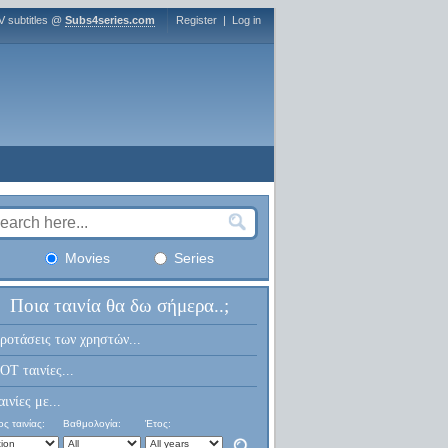
V subtitles @
Subs4series.com
Register
|
Log in
Movies
Series
Ποια ταινία θα δω σήμερα..;
ροτάσεις των χρηστών...
OT ταινίες...
αινίες με...
ς ταινίας:
Βαθμολογία:
Έτος: