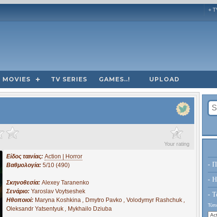
+ T
MOVIES
TV SERIES
GAMES..!
UPLOAD
?
Your rating
Είδος ταινίας:
Action | Horror
- Π
Βαθμολογία:
5/10 (490)
- H
Σκηνοθεσία:
Alexey Taranenko
Σενάριο:
Yaroslav Voytseshek
- Τ
Ηθοποιοί:
Maryna Koshkina
,
Dmytro Pavko
,
Volodymyr Rashchuk
,
Τύπο
Oleksandr Yatsentyuk
,
Mykhailo Dziuba