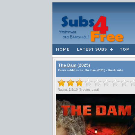
HOME
LATEST SUBS
TOP
The Dam
(2025)
Greek subtitles for The Dam (2025) - Greek subs
Rating:
2.8
/
10
(
6
votes cast)