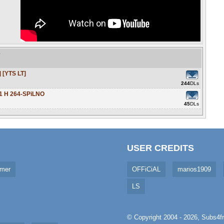
e
 [YTS LT]
244
DLs
1 H 264-SPiLNO
45
DLs
USER CREDITS
imer
OFFiCiAL
marios1909
LS
© Copyright 2004 - 2026,
Subs4fr