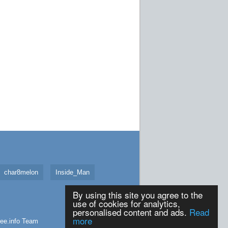
char8melon
Inside_Man
By using this site you agree to the
use of cookies for analytics,
personalised content and ads.
Read
more
ee.info
Team