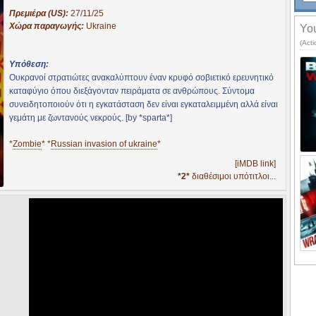
Πρεμιέρα (US):
27/11/25
Χώρα παραγωγής:
Ukraine
You
(Acti
Υπόθεση:
Ουκρανοί στρατιώτες ανακαλύπτουν έναν κρυφό σοβιετικό ερευνητικό
καταφύγιο όπου διεξάγονταν πειράματα σε ανθρώπους. Σύντομα
συνειδητοποιούν ότι η εγκατάσταση δεν είναι εγκαταλειμμένη αλλά είναι
γεμάτη με ζωντανούς νεκρούς. [by *sparta*]
*
Zombie
* *
Russian invasion of ukraine
*
[iMDB link]
*2*
διαθέσιμοι υπότιτλοι...