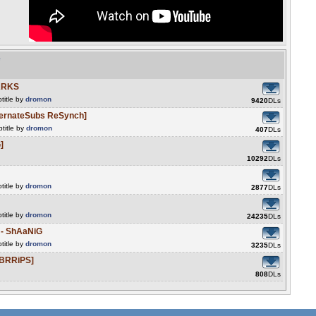
e
PARKS
title by
dromon
9420
DLs
ibernateSubs ReSynch]
title by
dromon
407
DLs
]
10292
DLs
title by
dromon
2877
DLs
title by
dromon
24235
DLs
 - ShAaNiG
title by
dromon
3235
DLs
 BRRiPS]
808
DLs