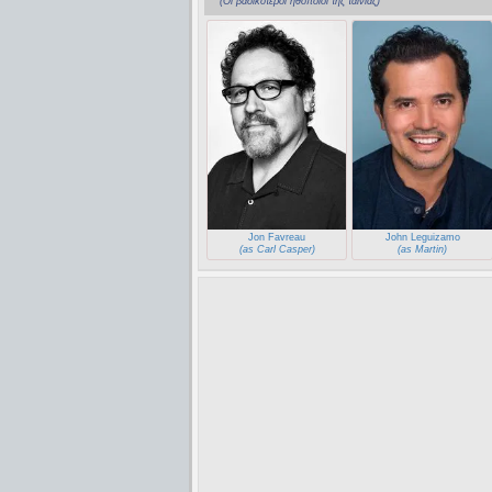
(Οι βασικότεροι ηθοποιοί της ταινίας)
Jon Favreau
John Leguizamo
(as Carl Casper)
(as Martin)