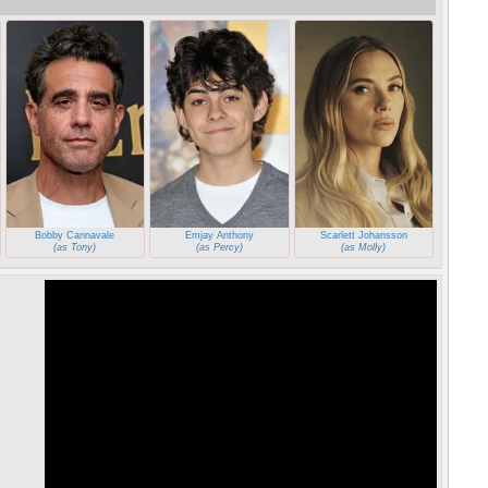
Bobby Cannavale
Emjay Anthony
Scarlett Johansson
(as Tony)
(as Percy)
(as Molly)