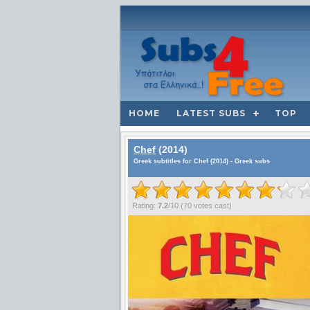
HOME
LATEST SUBS
TOP
Chef
(2014)
Greek subtitles for Chef (2014) - Greek subs
Rating:
7.2
/
10
(
70
votes cast)