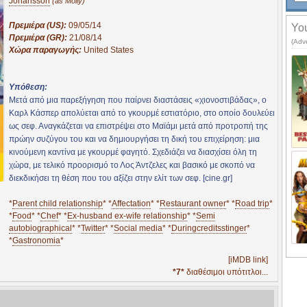
Johansson
(as Molly)
Πρεμιέρα (US):
09/05/14
You
Πρεμιέρα (GR):
21/08/14
(Adv
Χώρα παραγωγής:
United States
Υπόθεση:
Μετά από μια παρεξήγηση που παίρνει διαστάσεις «χιονοστιβάδας», ο
Καρλ Κάσπερ απολύεται από το γκουρμέ εστιατόριο, στο οποίο δουλεύει
ως σεφ. Αναγκάζεται να επιστρέψει στο Μαϊάμι μετά από προτροπή της
πρώην συζύγου του και να δημιουργήσει τη δική του επιχείρηση: μια
κινούμενη καντίνα με γκουρμέ φαγητό. Σχεδιάζει να διασχίσει όλη τη
χώρα, με τελικό προορισμό το Λος Άντζελες και βασικό με σκοπό να
διεκδικήσει τη θέση που του αξίζει στην ελίτ των σεφ. [cine.gr]
*
Parent child relationship
* *
Affectation
* *
Restaurant owner
* *
Road trip
*
*
Food
* *
Chef
* *
Ex-husband ex-wife relationship
* *
Semi
autobiographical
* *
Twitter
* *
Social media
* *
Duringcreditsstinger
*
*
Gastronomia
*
[iMDB link]
*7*
διαθέσιμοι υπότιτλοι...