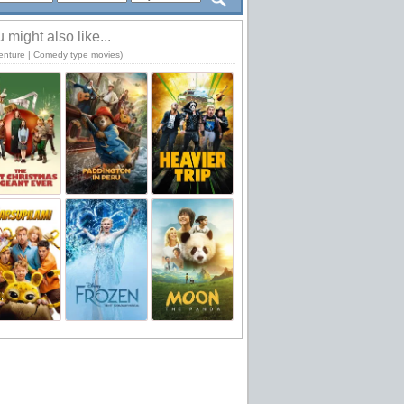
 might also like...
enture | Comedy type movies)