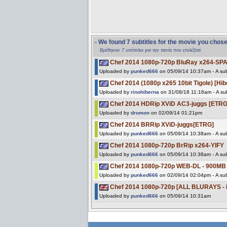
- We found 7 subtitles for the movie you chos
Βρέθηκαν 7 υπότιτλοι για την ταινία που επιλέξατε
Chef 2014 1080p-720p BluRay x264-S
Uploaded by
punked666
on 05/09/14 10:37am - A sub
Chef 2014 (1080p x265 10bit Tigole) [H
Uploaded by
rinohiberna
on 31/08/18 11:16am - A sub
Chef 2014 HDRip XViD AC3-juggs [ETRG
Uploaded by
dromon
on 02/09/14 01:21pm
Chef 2014 BRRip XViD-juggs[ETRG]
Uploaded by
punked666
on 05/09/14 10:38am - A sub
Chef 2014 1080p-720p BrRip x264-YIFY
Uploaded by
punked666
on 05/09/14 10:38am - A sub
Chef 2014 1080p-720p WEB-DL - 900MB
Uploaded by
punked666
on 02/09/14 02:04pm - A sub
Chef 2014 1080p-720p [ALL BLURAYS -
Uploaded by
punked666
on 05/09/14 10:31am