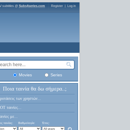
V subtitles @
Subs4series.com
Register
|
Log in
Movies
Series
Ποια ταινία θα δω σήμερα..;
ροτάσεις των χρηστών...
OT ταινίες...
αινίες με...
ς ταινίας:
Βαθμολογία:
Έτος: