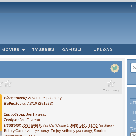
+ T
MOVIES
TV SERIES
GAMES..!
UPLOAD
?
Your rating
Είδος ταινίας:
Adventure | Comedy
- Π
Βαθμολογία:
7.3/10 (251233)
- H
Σκηνοθεσία:
Jon Favreau
Σενάριο:
Jon Favreau
- Τ
Ηθοποιοί:
Jon Favreau
,
John Leguizamo
,
(as Carl Casper)
(as Martin)
Τύπο
Bobby Cannavale
,
Emjay Anthony
,
Scarlett
(as Tony)
(as Percy)