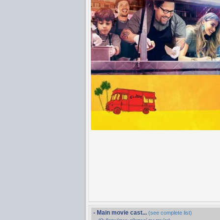
- Main movie cast...
(see complete list)