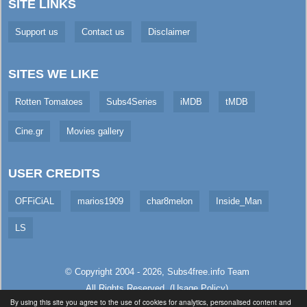
SITE LINKS
Support us
Contact us
Disclaimer
SITES WE LIKE
Rotten Tomatoes
Subs4Series
iMDB
tMDB
Cine.gr
Movies gallery
USER CREDITS
OFFiCiAL
marios1909
char8melon
Inside_Man
LS
© Copyright 2004 - 2026,
Subs4free.info
Team
All Rights Reserved. (
Usage Policy
)
By using this site you agree to the use of cookies for analytics, personalised content and
Served in 159.49ms (live)