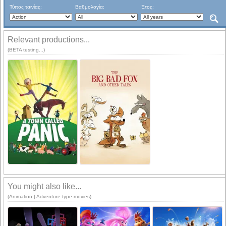
Τύπος ταινίας:
Βαθμολογία:
Έτος:
Relevant productions...
(BETA testing...)
You might also like...
(Animation | Adventure type movies)