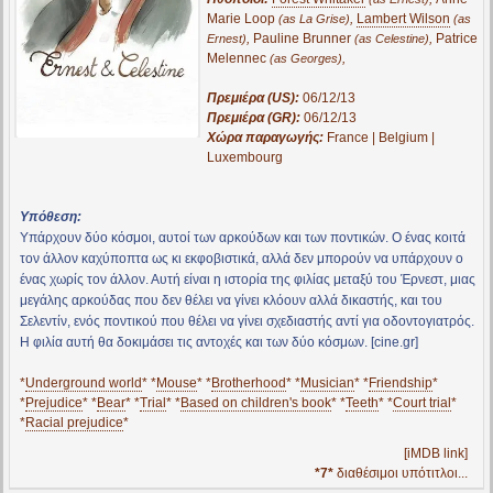
Marie Loop
,
Lambert Wilson
(as La Grise)
(as
,
Pauline Brunner
,
Patrice
Ernest)
(as Celestine)
Melennec
,
(as Georges)
Πρεμιέρα (US):
06/12/13
Πρεμιέρα (GR):
06/12/13
Χώρα παραγωγής:
France | Belgium |
Luxembourg
Υπόθεση:
Υπάρχουν δύο κόσμοι, αυτοί των αρκούδων και των ποντικών. Ο ένας κοιτά
τον άλλον καχύποπτα ως κι εκφοβιστικά, αλλά δεν μπορούν να υπάρχουν ο
ένας χωρίς τον άλλον. Αυτή είναι η ιστορία της φιλίας μεταξύ του Έρνεστ, μιας
μεγάλης αρκούδας που δεν θέλει να γίνει κλόουν αλλά δικαστής, και του
Σελεντίν, ενός ποντικού που θέλει να γίνει σχεδιαστής αντί για οδοντογιατρός.
Η φιλία αυτή θα δοκιμάσει τις αντοχές και των δύο κόσμων. [cine.gr]
*
Underground world
* *
Mouse
* *
Brotherhood
* *
Musician
* *
Friendship
*
*
Prejudice
* *
Bear
* *
Trial
* *
Based on children's book
* *
Teeth
* *
Court trial
*
*
Racial prejudice
*
[iMDB link]
*7*
διαθέσιμοι υπότιτλοι...