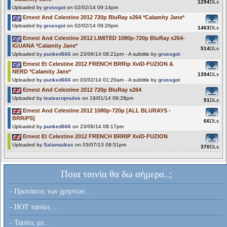
1294
DLs
Uploaded by
grussgot
on 02/02/14 09:14pm
Ernest And Celestine 2012 720p BluRay x264 *Calamity Jane*
Uploaded by
grussgot
on 02/02/14 09:20pm
1463
DLs
Ernest And Celestine 2012 LIMITED 1080p-720p BluRay x264-
IGUANA *Calamity Jane*
514
DLs
Uploaded by
punked666
on 23/06/14 08:21pm - A subtitle by
grussgot
Ernest Et Celestine 2012 FRENCH BRRip XviD-FUZION &
NERD *Calamity Jane*
1394
DLs
Uploaded by
punked666
on 03/02/14 01:20am - A subtitle by
grussgot
Ernest And Celestine 2012 720p BluRay x264
Uploaded by
tsatsaropoulos
on 19/01/14 09:28pm
91
DLs
Ernest And Celestine 2012 1080p-720p [ALL BLURAYS -
BRRiPS]
66
DLs
Uploaded by
punked666
on 23/06/14 08:17pm
Ernest Et Celestine 2012 FRENCH BRRIP XviD-FUZION
Uploaded by
Salamadras
on 03/07/13 09:51pm
370
DLs
Ποια ταινία θα δω σήμερα..;
- Προτάσεις των χρηστών...
- HOT ταινίες...
- Ταινίες με...