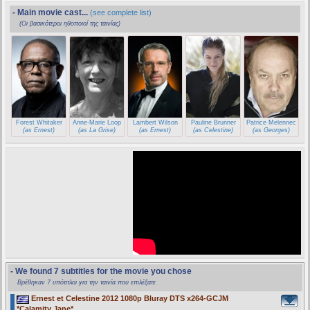
- Main movie cast...
(see complete list)
(Οι βασικότεροι ηθοποιοί της ταινίας)
Forest Whitaker
Anne-Marie Loop
Lambert Wilson
Pauline Brunner
Patrice Melennec
(as Ernest)
(as La Grise)
(as Ernest)
(as Celestine)
(as Georges)
- We found 7 subtitles for the movie you chose
Βρέθηκαν 7 υπότιτλοι για την ταινία που επιλέξατε
Ernest et Celestine 2012 1080p Bluray DTS x264-GCJM
*Calamity Jane*