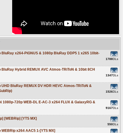
e
p BluRay x264-PiGNUS & 1080p BluRay DDP5 1 x265 10bit-
1788
DLs
p BluRay Hybrid REMUX AVC Atmos-TRiToN & 10bit 8CH
1347
DLs
60p UHD BluRay REMUX DV HDR HEVC Atmos-TRiToN &
SubRip)
1526
DLs
ZN 1080p-720p WEB-DL E-AC-3 x264 FLUX & GalaxyRG &
9167
DLs
0p] [WEBRip] [YTS MX]
550
DLs
p WEBRip x264 AAC5 1-[YTS MX]