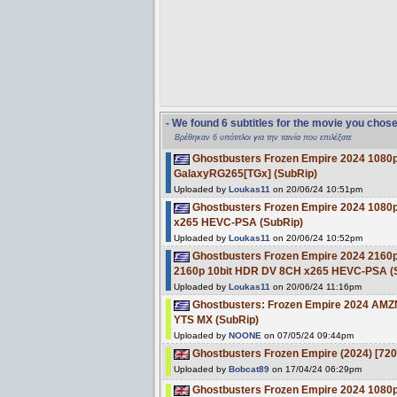
- We found 6 subtitles for the movie you chos
Βρέθηκαν 6 υπότιτλοι για την ταινία που επιλέξατε
Ghostbusters Frozen Empire 2024 1080
GalaxyRG265[TGx] (SubRip)
Uploaded by
Loukas11
on 20/06/24 10:51pm
Ghostbusters Frozen Empire 2024 1080
x265 HEVC-PSA (SubRip)
Uploaded by
Loukas11
on 20/06/24 10:52pm
Ghostbusters Frozen Empire 2024 21
2160p 10bit HDR DV 8CH x265 HEVC-PSA (
Uploaded by
Loukas11
on 20/06/24 11:16pm
Ghostbusters: Frozen Empire 2024 AM
YTS MX (SubRip)
Uploaded by
NOONE
on 07/05/24 09:44pm
Ghostbusters Frozen Empire (2024) [72
Uploaded by
Bobcat89
on 17/04/24 06:29pm
Ghostbusters Frozen Empire 2024 1080