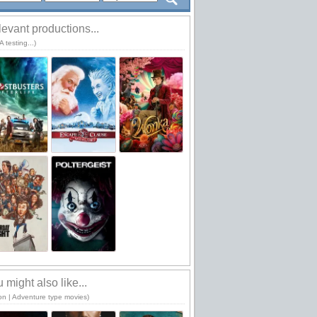
evant productions...
 testing...)
 might also like...
ion | Adventure type movies)