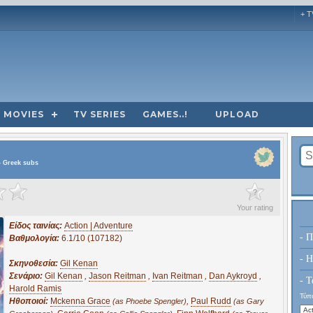
+ T
MOVIES
TV SERIES
GAMES..!
UPLOAD
- Greek subs
?
Your rating
Είδος ταινίας:
Action | Adventure
- Π
Βαθμολογία:
6.1/10 (107182)
- H
Σκηνοθεσία:
Gil Kenan
Σενάριο:
Gil Kenan
,
Jason Reitman
,
Ivan Reitman
,
Dan Aykroyd
,
- Τ
Harold Ramis
Τύπο
Ηθοποιοί:
Mckenna Grace
,
Paul Rudd
(as Phoebe Spengler)
(as Gary