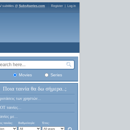
V subtitles @
Subs4series.com
Register
|
Log in
Movies
Series
Ποια ταινία θα δω σήμερα..;
ροτάσεις των χρηστών...
OT ταινίες...
αινίες με...
ς ταινίας:
Βαθμολογία:
Έτος: