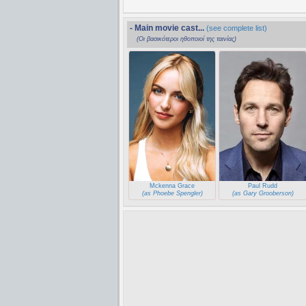
- Main movie cast...
(see complete list)
(Οι βασικότεροι ηθοποιοί της ταινίας)
Mckenna Grace
Paul Rudd
(as Phoebe Spengler)
(as Gary Grooberson)