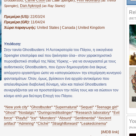
,
Carrie Coon
,
Finn Wolfhard
Grooberson)
(as Callie Spengler)
(as Trevor
,
Dan Aykroyd
Spengler)
(as Ray Stantz)
Rel
Πρεμιέρα (US):
22/03/24
(BETA
Πρεμιέρα (GR):
11/04/24
Χώρα παραγωγής:
United States | Canada | United Kingdom
Υπόθεση:
Στην ταινία Ghostbusters: Η Αυτοκρατορία του Πάγου, η οικογένεια
Spengler επιστρέφει εκεί που ξεκίνησαν όλα– στον χαρακτηριστικό
πυροσβεστικό σταθμό της Νέας Υόρκης – για να συνεργαστεί με τους
αυθεντικούς Ghostbusters, που έχουν δημιουργήσει ένα άκρως
απόρρητο εργαστήριο ώστε να «απογειώσουν» την επιχείρηση κυνηγιού
φαντασμάτων. Όταν, όμως, βρίσκουν ένα αρχαίο αντικείμενο που
απελευθερώνει διαβολική δύναμη, νέοι και παλιοί Ghostbusters
συνεργάζονται για να προστατέψουν την πόλη τους και να σώσουν τον
κόσμο από μια δεύτερη Εποχή του Πάγου.
*
New york city
* *
Ghostbuster
* *
Supernatural
* *
Sequel
* *
Teenage girl
*
*
Ghost
* *
Nostalgic
* *
Duringcreditsstinger
* *
Research laboratory
* *
Evil
force
* *
Playful
* *
Ice
* *
Monsters
* *
Absurd
* *
Sentimental
* *
Ancient
You
artifact
* *
Admiring
* *
Cliché
* *
Straightforward
* *
Leakedcinema
*
(Act
[iMDB link]