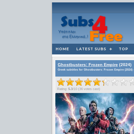
HOME
LATEST SUBS
TOP
Ghostbusters: Frozen Empire
(2024)
Greek subtitles for Ghostbusters: Frozen Empire (2024) 
Rating:
5.3
/
10
(
36
votes cast)