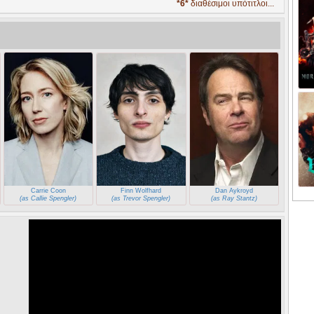
*6*
διαθέσιμοι υπότιτλοι...
Carrie Coon
Finn Wolfhard
Dan Aykroyd
(as Callie Spengler)
(as Trevor Spengler)
(as Ray Stantz)