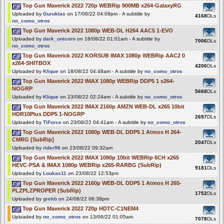
Top Gun Maverick 2022 720p WEBRip 900MB x264-GalaxyRG
Uploaded by
Guruklas
on 17/08/22 04:09pm - A subtitle by
4168
DLs
no_como_otros
Top Gun Maverick 2022 1080p WEB-DL H264 AAC5 1-EVO
Uploaded by
dark_unicorn
on 18/08/22 01:01am - A subtitle by
7006
DLs
no_como_otros
Top Gun Maverick 2022 KORSUB IMAX 1080p WEBRip AAC2 0
x264-SHITBOX
4206
DLs
Uploaded by
Klique
on 18/08/22 04:48am - A subtitle by
no_como_otros
Top Gun Maverick 2022 IMAX 1080p WEBRip DDP5 1 x264-
NOGRP
5668
DLs
Uploaded by
Klique
on 23/08/22 02:24am - A subtitle by
no_como_otros
Top Gun Maverick 2022 IMAX 2160p AMZN WEB-DL x265 10bit
HDR10Plus DDP5 1-NOGRP
2697
DLs
Uploaded by
TiForce
on 23/08/22 04:41am - A subtitle by
no_como_otros
Top Gun Maverick 2022 1080p WEB-DL DDP5 1 Atmos H 264-
CMRG [SubRip]
2047
DLs
Uploaded by
rider96
on 23/08/22 09:32am
Top Gun Maverick 2022 IMAX 1080p 10bit WEBRip 6CH x265
HEVC-PSA & IMAX 1080p WEBRip x265-RARBG (SubRip)
9181
DLs
Uploaded by
Loukas11
on 23/08/22 12:53pm
Top Gun Maverick 2022 2160p WEB-DL DDP5 1 Atmos H 265-
PLZPLZPROPER (SubRip)
1752
DLs
Uploaded by
grekb
on 24/08/22 06:38pm
Top Gun Maverick 2022 720p HDTC-C1NEM4
Uploaded by
no_como_otros
on 13/06/22 01:05am
7078
DLs