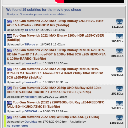
- We found 19 subtitles for the movie you chose
Βρέθηκαν 19 υπότιτλοι για την ταινία που επιλέξατε
Top Gun Maverick 2022 IMAX 1080p BluRay x265 HEVC 10Bit
AC-3 5 1-MSubs - KINGDOM RG (SubRip)
5411
DLs
Uploaded by
TiForce
on 15/09/22 11:14pm
Top Gun Maverick 2022 iMAX Bluray 2160p HDR x265-CYBER
(SubRip)
1854
DLs
Uploaded by
TiForce
on 16/09/22 12:02am
Top Gun Maverick 2022 IMAX 1080p BluRay REMUX AVC DTS-
HD MA TrueHD 7 1 Atmos-FGT & 1080p 10bit 8CH x265 HEVC-PSA
8013
DLs
& 1080p-RARBG (SubRip)
Uploaded by
Loukas11
on 15/10/22 11:55am
Top Gun Maverick 2022 IMAX 2160p BluRay REMUX HEVC
DTS-HD MA TrueHD 7 1 Atmos-FGT & IMAX 2160p 10bit HDR DV
6495
DLs
8CH x265-PSA (SubRip)
Uploaded by
Loukas11
on 16/10/22 03:31pm
Top Gun Maverick 2022 IMAX 2160p UHD BluRay x265 10bit
HDR DTS-HD MA TrueHD 7 1 Atmos-SWTYBLZ (SubRip)
2523
DLs
Uploaded by
Nerddork
on 02/11/22 12:18am
Top Gun Maverick (2022 ) 720P/1080p BluRay x264-REEDNFO
[ALL-BD+4KUHD/ATMOS] (SubRip)
1481
DLs
Uploaded by
OFFiCiAL
on 20/06/23 12:07am
Top Gun Maverick 2022 720p WEBRip x264 AAC-[YTS MX]
Uploaded by
Guruklas
on 17/08/22 04:08pm - A subtitle by
14593
DLs
no_como_otros