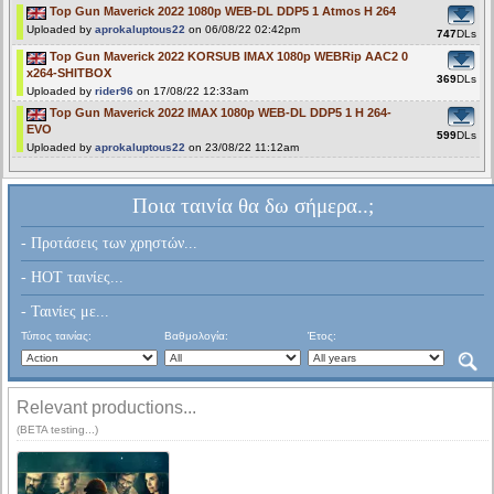
Top Gun Maverick 2022 1080p WEB-DL DDP5 1 Atmos H 264
Uploaded by
aprokaluptous22
on 06/08/22 02:42pm
747
DLs
Top Gun Maverick 2022 KORSUB IMAX 1080p WEBRip AAC2 0
x264-SHITBOX
369
DLs
Uploaded by
rider96
on 17/08/22 12:33am
Top Gun Maverick 2022 IMAX 1080p WEB-DL DDP5 1 H 264-
EVO
599
DLs
Uploaded by
aprokaluptous22
on 23/08/22 11:12am
Ποια ταινία θα δω σήμερα..;
- Προτάσεις των χρηστών...
- HOT ταινίες...
- Ταινίες με...
Τύπος ταινίας:
Βαθμολογία:
Έτος:
Relevant productions...
(BETA testing...)