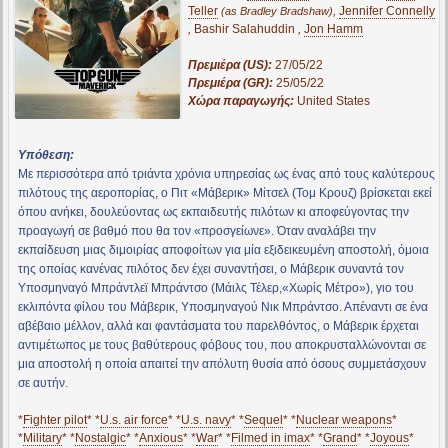
Teller
,
Jennifer Connelly
(as Bradley Bradshaw)
,
Bashir Salahuddin
,
Jon Hamm
Πρεμιέρα (US):
27/05/22
Πρεμιέρα (GR):
25/05/22
Χώρα παραγωγής:
United States
Υπόθεση:
Με περισσότερα από τριάντα χρόνια υπηρεσίας ως ένας από τους καλύτερους
πιλότους της αεροπορίας, ο Πιτ «Μάβερικ» Μίτσελ (Τομ Κρουζ) βρίσκεται εκεί
όπου ανήκει, δουλεύοντας ως εκπαιδευτής πιλότων κι αποφεύγοντας την
προαγωγή σε βαθμό που θα τον «προσγείωνε». Όταν αναλάβει την
εκπαίδευση μιας διμοιρίας αποφοίτων για μία εξιδεικευμένη αποστολή, όμοια
της οποίας κανένας πιλότος δεν έχει συναντήσει, ο Μάβερικ συναντά τον
Υποσμηναγό Μπράντλεϊ Μπράντσο (Μάιλς Τέλερ,«Χωρίς Μέτρο»), γιο του
εκλιπόντα φίλου του Μάβερικ, Υποσμηναγού Νικ Μπράντσο. Απέναντι σε ένα
αβέβαιο μέλλον, αλλά και φαντάσματα του παρελθόντος, ο Μάβερικ έρχεται
αντιμέτωπος με τους βαθύτερους φόβους του, που αποκρυσταλλώνονται σε
μια αποστολή η οποία απαιτεί την απόλυτη θυσία από όσους συμμετάσχουν
σε αυτήν.
*
Fighter pilot
* *
U.s. air force
* *
U.s. navy
* *
Sequel
* *
Nuclear weapons
*
*
Military
* *
Nostalgic
* *
Anxious
* *
War
* *
Filmed in imax
* *
Grand
* *
Joyous
*