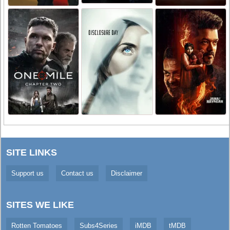
SITE LINKS
Support us
Contact us
Disclaimer
SITES WE LIKE
Rotten Tomatoes
Subs4Series
iMDB
tMDB