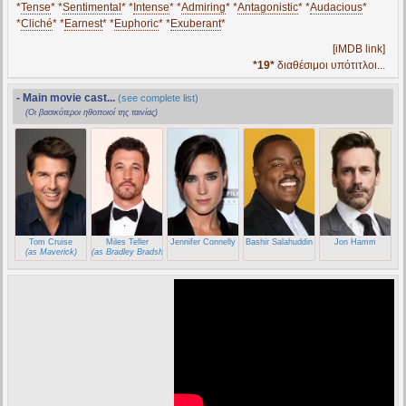
*
Tense
* *
Sentimental
* *
Intense
* *
Admiring
* *
Antagonistic
* *
Audacious
*
*
Cliché
* *
Earnest
* *
Euphoric
* *
Exuberant
*
[iMDB link]
*19*
διαθέσιμοι υπότιτλοι...
- Main movie cast...
(see complete list)
(Οι βασικότεροι ηθοποιοί της ταινίας)
Tom Cruise
Miles Teller
Jennifer Connelly
Bashir Salahuddin
Jon Hamm
(as Maverick)
(as Bradley Bradshaw)