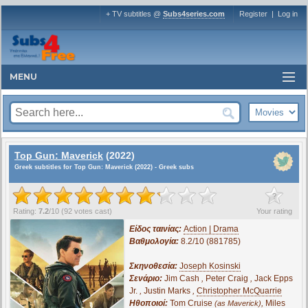
+ TV subtitles @
Subs4series.com
Register
|
Log in
MENU
Top Gun: Maverick
(2022)
Greek subtitles for Top Gun: Maverick (2022) - Greek subs
?
Rating:
7.2
/
10
(
92
votes cast)
Your rating
Είδος ταινίας:
Action | Drama
Βαθμολογία:
8.2/10 (881785)
Σκηνοθεσία:
Joseph Kosinski
Σενάριο:
Jim Cash
,
Peter Craig
,
Jack Epps
Jr.
,
Justin Marks
,
Christopher McQuarrie
Ηθοποιοί:
Tom Cruise
,
Miles
(as Maverick)